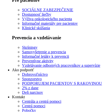
Pre pacientov
SOCIÁLNE ZABEZPEČENIE
Dostupnosť liečby
Výživa onkologického pacienta
Informačné materiály pre pacientov
Klinické skúšania
Prevencia a vzdelávanie
Skríningy
Samovyšetrenie a prevencia
Informačné letáky k prevencii
Preventívne aktivity
Vzdelávanie odborných pracovníkov a supervízie
Ako podporiť
Dobrovoľníctvo
Sponzorstvo
PODPORUJEM PACIENTOV S RAKOVINOU
2% z dane
Deň narcisov
Kontakt
Centrála a centrá pomoci
Centrá pomoci
Pobočky