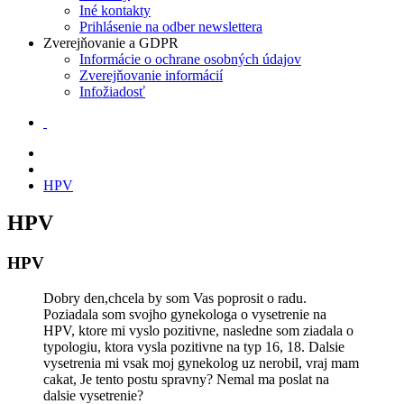
Iné kontakty
Prihlásenie na odber newslettera
Zverejňovanie a GDPR
Informácie o ochrane osobných údajov
Zverejňovanie informácií
Infožiadosť
HPV
HPV
HPV
Dobry den,chcela by som Vas poprosit o radu.
Poziadala som svojho gynekologa o vysetrenie na
HPV, ktore mi vyslo pozitivne, nasledne som ziadala o
typologiu, ktora vysla pozitivne na typ 16, 18. Dalsie
vysetrenia mi vsak moj gynekolog uz nerobil, vraj mam
cakat, Je tento postu spravny? Nemal ma poslat na
dalsie vysetrenie?