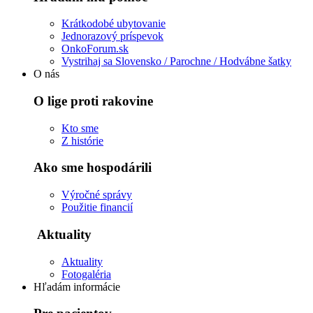
Krátkodobé ubytovanie
Jednorazový príspevok
OnkoForum.sk
Vystrihaj sa Slovensko / Parochne / Hodvábne šatky
O nás
O lige proti rakovine
Kto sme
Z histórie
Ako sme hospodárili
Výročné správy
Použitie financií
Aktuality
Aktuality
Fotogaléria
Hľadám informácie