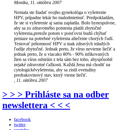
Monika, 11. októbra 2007
Nemala ste žiadať svojho gynekológa o vyšetrenie
HPV, prípadne lekár ho malodmietnuť. Predpokladám,
že ste si vyšetrenie aj sama zaplatila. Bolo bynesprávne,
aby sa zo zdravotného poistenia platili zbytočné
vyšetrenia,pretože potom v poisťovni budú chýbať
peniaze na potrebné vyšetrenia aliečenie chorých ľudí.
Testovať prítomnosť HPV u inak zdravých mladých
ľudíje zbytočné. Jednak preto, že vírus nevieme liečiť a
jednak preto, že u viacako 80% - 90% infikovaných
žien sa vírus odstráni z tela sám bez toho, abyspôsobil
nejaké zdravotné ťažkosti. Každá žena má chodiť na
cytologickévyšetrenia, aby sa zistil evetuálny
predrakovinový stav, ktorý vieme liečiť.
, 11. októbra 2007
> > > Prihláste sa na odber
newslettera < < <
facebook
twitter
youtube