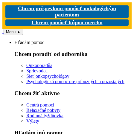
Chcem príspevkom pomôcť onkologickým
pacientom
Chcem pomôcť kúpou merchu
Menu
▲
Hľadám pomoc
Chcem poradiť od odborníka
Onkoporadňa
Sprievodca
Sieť onkopsychológov
Psychologická pomoc pre príbuzných a pozostalých
Chcem žiť aktívne
Centrá pomoci
Relaxačné pobyty
Rodinná týždňovka
Výlety
Hľadám inú pomoc