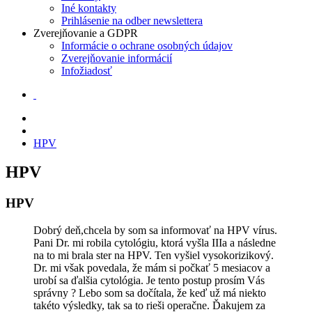
Iné kontakty
Prihlásenie na odber newslettera
Zverejňovanie a GDPR
Informácie o ochrane osobných údajov
Zverejňovanie informácií
Infožiadosť
HPV
HPV
HPV
Dobrý deň,chcela by som sa informovať na HPV vírus.
Pani Dr. mi robila cytológiu, ktorá vyšla IIIa a následne
na to mi brala ster na HPV. Ten vyšiel vysokorizikový.
Dr. mi však povedala, že mám si počkať 5 mesiacov a
urobí sa ďalšia cytológia. Je tento postup prosím Vás
správny ? Lebo som sa dočítala, že keď už má niekto
takéto výsledky, tak sa to rieši operačne. Ďakujem za