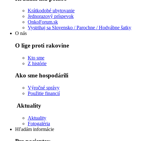
Krátkodobé ubytovanie
Jednorazový príspevok
OnkoForum.sk
Vystrihaj sa Slovensko / Parochne / Hodvábne šatky
O nás
O lige proti rakovine
Kto sme
Z histórie
Ako sme hospodárili
Výročné správy
Použitie financií
Aktuality
Aktuality
Fotogaléria
Hľadám informácie