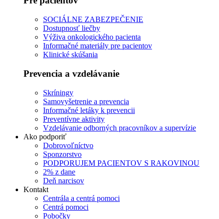
Pre pacientov
SOCIÁLNE ZABEZPEČENIE
Dostupnosť liečby
Výživa onkologického pacienta
Informačné materiály pre pacientov
Klinické skúšania
Prevencia a vzdelávanie
Skríningy
Samovyšetrenie a prevencia
Informačné letáky k prevencii
Preventívne aktivity
Vzdelávanie odborných pracovníkov a supervízie
Ako podporiť
Dobrovoľníctvo
Sponzorstvo
PODPORUJEM PACIENTOV S RAKOVINOU
2% z dane
Deň narcisov
Kontakt
Centrála a centrá pomoci
Centrá pomoci
Pobočky