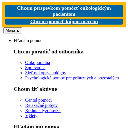
Chcem príspevkom pomôcť onkologickým
pacientom
Chcem pomôcť kúpou merchu
Menu
▲
Hľadám pomoc
Chcem poradiť od odborníka
Onkoporadňa
Sprievodca
Sieť onkopsychológov
Psychologická pomoc pre príbuzných a pozostalých
Chcem žiť aktívne
Centrá pomoci
Relaxačné pobyty
Rodinná týždňovka
Výlety
Hľadám inú pomoc