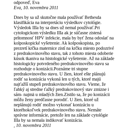
odpoveď, Eva
Eva, 10. novembra 2011
Dnes by sa už skutočne mala používať Bethesda
klasifikácia na interpretáciu výsledkov cytológie.
Výsledok IIIa by sa dnes už nemal používať.Pri
cytologickom výsledku IIIa ak je súčasne zistená
prítomnosť HPV infekcie, mala by byť žena odoslať na
kolposkopické vyšetrenie. Ak kolposkopista, po
prezretí krčka maternice zistí na krčku miesto podozrivé
z predrakovinového stavu, tak z tohoto miesta odoberie
kúsok tkaniva na histologické vyšetrenie. Až na základe
histologicky potvrdeného predrakovinového stavu sa
rozhoduje o konizácii.Poznáme tri stupne
predrakovinového stavu. U žien, ktoré ešte plánujú
rodiť sa konizácia vykoná len u tých, ktoré majú
najťažší stupeň predrakovinového stavu. Vieme, že
ľahký aj stredne ťažký predrakovinový stav zmizne i
sám- najmä u mladých žien.Zistilo sa, že po konizácii
môžu ženy predčasne porodiť. U žien, ktoré už
neplánujú rodiť možno vykonať konizáciu u
ktoréhokoľvek predrakovinového stavu. Nemáte
správne informácie, pretože len na základe cytológie
IIIa by sa nemala indikovať konizácia.
, 10. novembra 2011