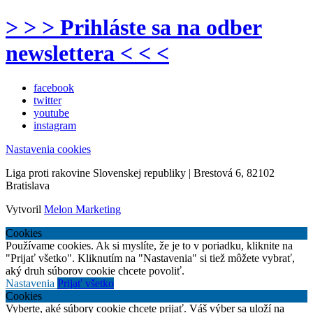
> > > Prihláste sa na odber
newslettera < < <
facebook
twitter
youtube
instagram
Nastavenia cookies
Liga proti rakovine Slovenskej republiky | Brestová 6, 82102
Bratislava
Vytvoril
Melon Marketing
Cookies
Používame cookies. Ak si myslíte, že je to v poriadku, kliknite na
"Prijať všetko". Kliknutím na "Nastavenia" si tiež môžete vybrať,
aký druh súborov cookie chcete povoliť.
Nastavenia
Prijať všetko
Cookies
Vyberte, aké súbory cookie chcete prijať. Váš výber sa uloží na