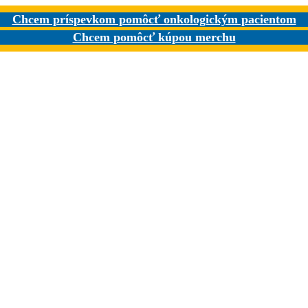
Chcem príspevkom pomôcť onkologickým pacientom
Chcem pomôcť kúpou merchu