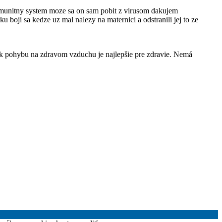
j imunitny system moze sa on sam pobit z virusom dakujem
u boji sa kedze uz mal nalezy na maternici a odstranili jej to ze
tok pohybu na zdravom vzduchu je najlepšie pre zdravie. Nemá