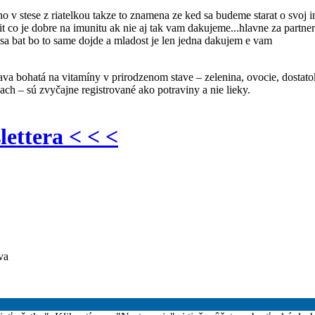
o v stese z riatelkou takze to znamena ze ked sa budeme starat o svo
t co je dobre na imunitu ak nie aj tak vam dakujeme...hlavne za partnerk
 sa bat bo to same dojde a mladost je len jedna dakujem e vam
ava bohatá na vitamíny v prirodzenom stave – zelenina, ovocie, dosta
h – sú zvyčajne registrované ako potraviny a nie lieky.
lettera < < <
va