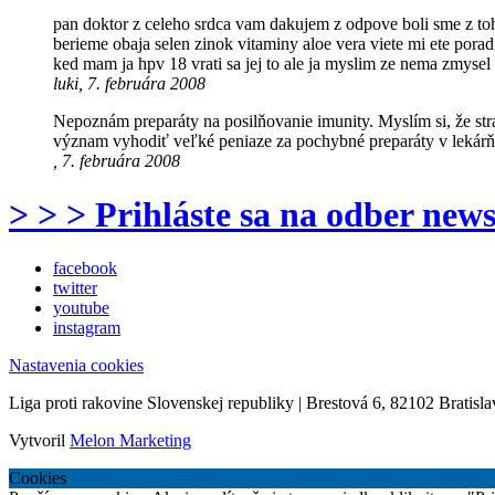
pan doktor z celeho srdca vam dakujem z odpove boli sme z toh
berieme obaja selen zinok vitaminy aloe vera viete mi ete poradi
ked mam ja hpv 18 vrati sa jej to ale ja myslim ze nema zmysel
luki, 7. februára 2008
Nepoznám preparáty na posilňovanie imunity. Myslím si, že str
význam vyhodiť veľké peniaze za pochybné preparáty v lekárňac
, 7. februára 2008
> > > Prihláste sa na odber news
facebook
twitter
youtube
instagram
Nastavenia cookies
Liga proti rakovine Slovenskej republiky | Brestová 6, 82102 Bratisla
Vytvoril
Melon Marketing
Cookies