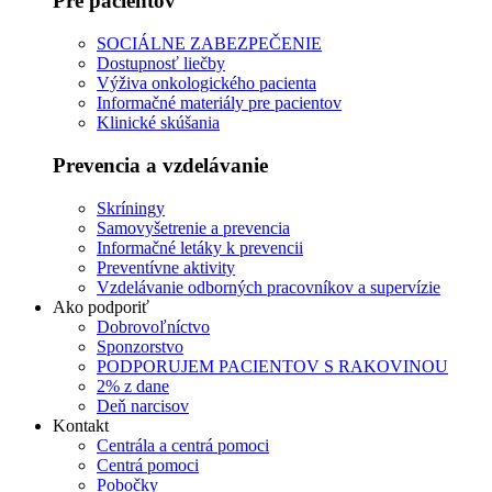
Pre pacientov
SOCIÁLNE ZABEZPEČENIE
Dostupnosť liečby
Výživa onkologického pacienta
Informačné materiály pre pacientov
Klinické skúšania
Prevencia a vzdelávanie
Skríningy
Samovyšetrenie a prevencia
Informačné letáky k prevencii
Preventívne aktivity
Vzdelávanie odborných pracovníkov a supervízie
Ako podporiť
Dobrovoľníctvo
Sponzorstvo
PODPORUJEM PACIENTOV S RAKOVINOU
2% z dane
Deň narcisov
Kontakt
Centrála a centrá pomoci
Centrá pomoci
Pobočky