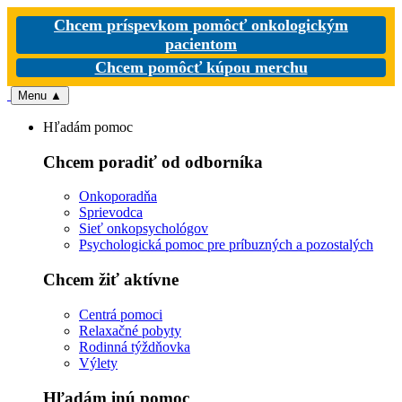
Chcem príspevkom pomôcť onkologickým
pacientom
Chcem pomôcť kúpou merchu
Menu
▲
Hľadám pomoc
Chcem poradiť od odborníka
Onkoporadňa
Sprievodca
Sieť onkopsychológov
Psychologická pomoc pre príbuzných a pozostalých
Chcem žiť aktívne
Centrá pomoci
Relaxačné pobyty
Rodinná týždňovka
Výlety
Hľadám inú pomoc