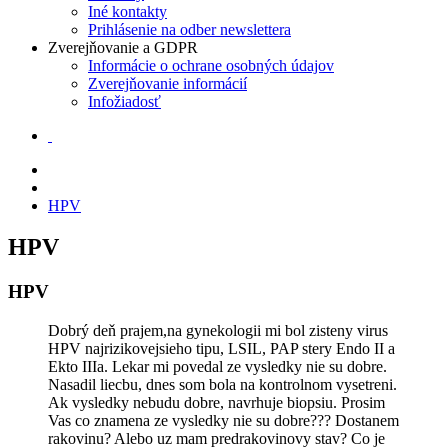
Iné kontakty
Prihlásenie na odber newslettera
Zverejňovanie a GDPR
Informácie o ochrane osobných údajov
Zverejňovanie informácií
Infožiadosť
HPV
HPV
HPV
Dobrý deň prajem,na gynekologii mi bol zisteny virus
HPV najrizikovejsieho tipu, LSIL, PAP stery Endo II a
Ekto IIIa. Lekar mi povedal ze vysledky nie su dobre.
Nasadil liecbu, dnes som bola na kontrolnom vysetreni.
Ak vysledky nebudu dobre, navrhuje biopsiu. Prosim
Vas co znamena ze vysledky nie su dobre??? Dostanem
rakovinu? Alebo uz mam predrakovinovy stav? Co je