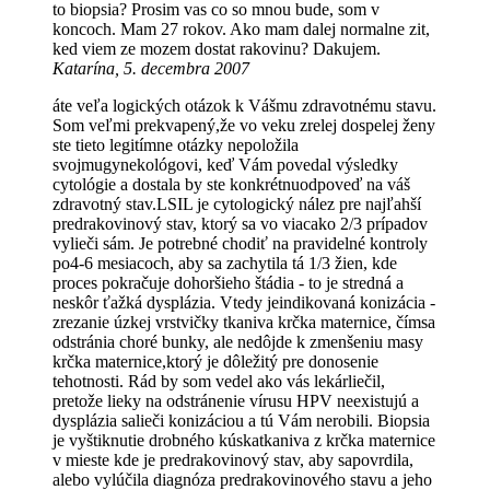
to biopsia? Prosim vas co so mnou bude, som v
koncoch. Mam 27 rokov. Ako mam dalej normalne zit,
ked viem ze mozem dostat rakovinu? Dakujem.
Katarína, 5. decembra 2007
áte veľa logických otázok k Vášmu zdravotnému stavu.
Som veľmi prekvapený,že vo veku zrelej dospelej ženy
ste tieto legitímne otázky nepoložila
svojmugynekológovi, keď Vám povedal výsledky
cytológie a dostala by ste konkrétnuodpoveď na váš
zdravotný stav.LSIL je cytologický nález pre najľahší
predrakovinový stav, ktorý sa vo viacako 2/3 prípadov
vylieči sám. Je potrebné chodiť na pravidelné kontroly
po4-6 mesiacoch, aby sa zachytila tá 1/3 žien, kde
proces pokračuje dohoršieho štádia - to je stredná a
neskôr ťažká dysplázia. Vtedy jeindikovaná konizácia -
zrezanie úzkej vrstvičky tkaniva krčka maternice, čímsa
odstránia choré bunky, ale nedôjde k zmenšeniu masy
krčka maternice,ktorý je dôležitý pre donosenie
tehotnosti. Rád by som vedel ako vás lekárliečil,
pretože lieky na odstránenie vírusu HPV neexistujú a
dysplázia salieči konizáciou a tú Vám nerobili. Biopsia
je vyštiknutie drobného kúskatkaniva z krčka maternice
v mieste kde je predrakovinový stav, aby sapovrdila,
alebo vylúčila diagnóza predrakovinového stavu a jeho