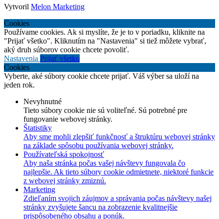
Vytvoril
Melon Marketing
Cookies
Používame cookies. Ak si myslíte, že je to v poriadku, kliknite na
"Prijať všetko". Kliknutím na "Nastavenia" si tiež môžete vybrať,
aký druh súborov cookie chcete povoliť.
Nastavenia
Prijať všetko
Cookies
Vyberte, aké súbory cookie chcete prijať. Váš výber sa uloží na
jeden rok.
Nevyhnutné
Tieto súbory cookie nie sú voliteľné. Sú potrebné pre
fungovanie webovej stránky.
Štatistiky
Aby sme mohli zlepšiť funkčnosť a štruktúru webovej stránky
na základe spôsobu používania webovej stránky.
Používateľská spokojnosť
Aby naša stránka počas vašej návštevy fungovala čo
najlepšie. Ak tieto súbory cookie odmietnete, niektoré funkcie
z webovej stránky zmiznú.
Marketing
Zdieľaním svojich záujmov a správania počas návštevy našej
stránky zvyšujete šancu na zobrazenie kvalitnejšie
prispôsobeného obsahu a ponúk.