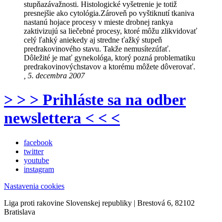
stupňazávažnosti. Histologické vyšetrenie je totiž
presnejšie ako cytológia.Zároveň po vyštiknutí tkaniva
nastanú hojace procesy v mieste drobnej rankya
zaktivizujú sa liečebné procesy, ktoré môžu zlikvidovať
celý ľahký aniekedy aj stredne ťažký stupeň
predrakovinového stavu. Takže nemusítezúfať.
Dôležité je mať gynekológa, ktorý pozná problematiku
predrakovinovýchstavov a ktorému môžete dôverovať.
, 5. decembra 2007
> > > Prihláste sa na odber
newslettera < < <
facebook
twitter
youtube
instagram
Nastavenia cookies
Liga proti rakovine Slovenskej republiky | Brestová 6, 82102
Bratislava