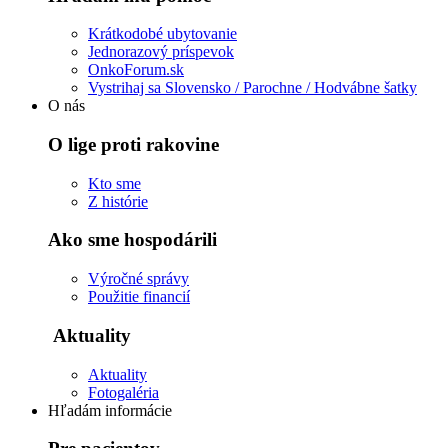
Krátkodobé ubytovanie
Jednorazový príspevok
OnkoForum.sk
Vystrihaj sa Slovensko / Parochne / Hodvábne šatky
O nás
O lige proti rakovine
Kto sme
Z histórie
Ako sme hospodárili
Výročné správy
Použitie financií
Aktuality
Aktuality
Fotogaléria
Hľadám informácie