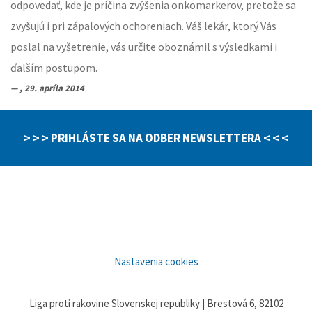
odpovedať, kde je príčina zvýšenia onkomarkerov, pretože sa
zvyšujú i pri zápalových ochoreniach. Váš lekár, ktorý Vás
poslal na vyšetrenie, vás určite oboznámil s výsledkami i
ďalším postupom.
, 29. apríla 2014
> > > PRIHLÁSTE SA NA ODBER NEWSLETTERA < < <
Nastavenia cookies
Liga proti rakovine Slovenskej republiky | Brestová 6, 82102