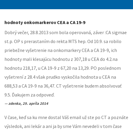
hodnoty onkomarkerov CEA a CA 19-9
Dobrý večer, 28.8.2013 som bola operovaná, záver :CA sigmae
st.p. OP s prerastaním do rekta MTS hep. Od 10.9. sa robilo
priebežne vyšetrenie na onkomarkery CEA a CA 19-9, ich
hodnoty mali klesajúcu hodnotu z 307,18 u CEA do 4.2.na
hodnotu 218,17, u CA 19-9 z 67,20 na 13,29. PO poslednom
vyšetrení z 28.4 však prudko vyskočila hodnota u CEA na
688,53 a CA 19-9 na 36,47. CT vyšetrenie budem absolvovať
9.5. Ďakujem za odpoveď.
zdenka, 29. apríla 2014
V čase, keď sa ku mne dostal Váš email už ste po CT a poznáte
výsledok, ani lekár a ani ja by sme Vám nevedeli v tom čase