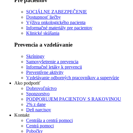
Pre pacientov
SOCIÁLNE ZABEZPEČENIE
Dostupnosť liečby
Výživa onkologického pacienta
Informačné materiály pre pacientov
Klinické skúšania
Prevencia a vzdelávanie
Skríningy
Samovyšetrenie a prevencia
Informačné letáky k prevencii
Preventívne aktivity
Vzdelávanie odborných pracovníkov a supervízie
Ako podporiť
Dobrovoľníctvo
Sponzorstvo
PODPORUJEM PACIENTOV S RAKOVINOU
2% z dane
Deň narcisov
Kontakt
Centrála a centrá pomoci
Centrá pomoci
Pobočky