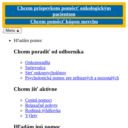
Chcem príspevkom pomôcť onkologickým
pacientom
Chcem pomôcť kúpou merchu
Menu
▲
Hľadám pomoc
Chcem poradiť od odborníka
Onkoporadňa
Sprievodca
Sieť onkopsychológov
Psychologická pomoc pre príbuzných a pozostalých
Chcem žiť aktívne
Centrá pomoci
Relaxačné pobyty
Rodinná týždňovka
Výlety
Hľadám inú pomoc