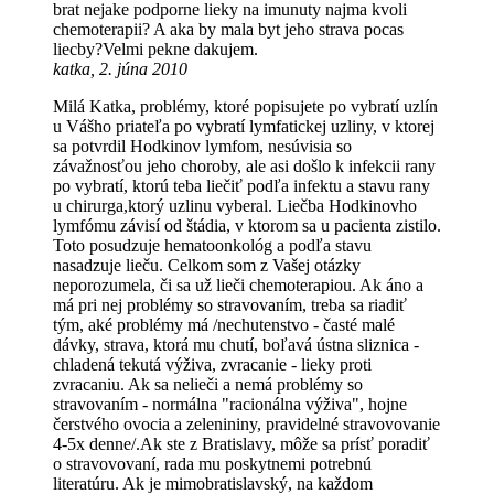
brat nejake podporne lieky na imunuty najma kvoli
chemoterapii? A aka by mala byt jeho strava pocas
liecby?Velmi pekne dakujem.
katka, 2. júna 2010
Milá Katka, problémy, ktoré popisujete po vybratí uzlín
u Vášho priateľa po vybratí lymfatickej uzliny, v ktorej
sa potvrdil Hodkinov lymfom, nesúvisia so
závažnosťou jeho choroby, ale asi došlo k infekcii rany
po vybratí, ktorú teba liečiť podľa infektu a stavu rany
u chirurga,ktorý uzlinu vyberal. Liečba Hodkinovho
lymfómu závisí od štádia, v ktorom sa u pacienta zistilo.
Toto posudzuje hematoonkológ a podľa stavu
nasadzuje lieču. Celkom som z Vašej otázky
neporozumela, či sa už lieči chemoterapiou. Ak áno a
má pri nej problémy so stravovaním, treba sa riadiť
tým, aké problémy má /nechutenstvo - časté malé
dávky, strava, ktorá mu chutí, boľavá ústna sliznica -
chladená tekutá výživa, zvracanie - lieky proti
zvracaniu. Ak sa nelieči a nemá problémy so
stravovaním - normálna "racionálna výživa", hojne
čerstvého ovocia a zelenininy, pravidelné stravovovanie
4-5x denne/.Ak ste z Bratislavy, môže sa prísť poradiť
o stravovovaní, rada mu poskytnemi potrebnú
literatúru. Ak je mimobratislavský, na každom