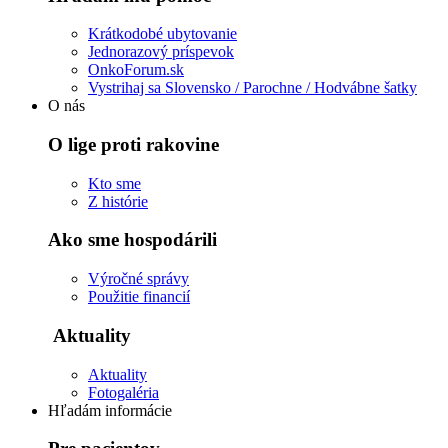
Krátkodobé ubytovanie
Jednorazový príspevok
OnkoForum.sk
Vystrihaj sa Slovensko / Parochne / Hodvábne šatky
O nás
O lige proti rakovine
Kto sme
Z histórie
Ako sme hospodárili
Výročné správy
Použitie financií
Aktuality
Aktuality
Fotogaléria
Hľadám informácie