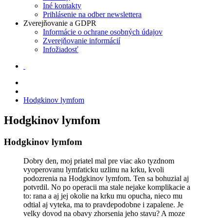
Iné kontakty
Prihlásenie na odber newslettera
Zverejňovanie a GDPR
Informácie o ochrane osobných údajov
Zverejňovanie informácií
Infožiadosť
Hodgkinov lymfom
Hodgkinov lymfom
Hodgkinov lymfom
Dobry den, moj priatel mal pre viac ako tyzdnom
vyoperovanu lymfaticku uzlinu na krku, kvoli
podozrenia na Hodgkinov lymfom. Ten sa bohuzial aj
potvrdil. No po operacii ma stale nejake komplikacie a
to: rana a aj jej okolie na krku mu opucha, nieco mu
odtial aj vyteka, ma to pravdepodobne i zapalene. Je
velky dovod na obavy zhorsenia jeho stavu? A moze