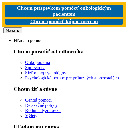
Chcem príspevkom pomôcť onkologickým
pacientom
Chcem pomôcť kúpou merchu
Menu
▲
Hľadám pomoc
Chcem poradiť od odborníka
Onkoporadňa
Sprievodca
Sieť onkopsychológov
Psychologická pomoc pre príbuzných a pozostalých
Chcem žiť aktívne
Centrá pomoci
Relaxačné pobyty
Rodinná týždňovka
Výlety
Hľadám inú pomoc