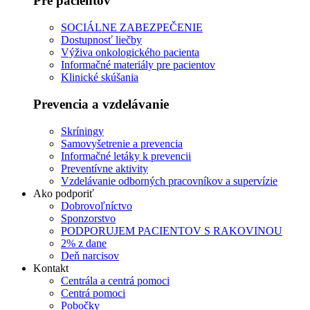
Pre pacientov
SOCIÁLNE ZABEZPEČENIE
Dostupnosť liečby
Výživa onkologického pacienta
Informačné materiály pre pacientov
Klinické skúšania
Prevencia a vzdelávanie
Skríningy
Samovyšetrenie a prevencia
Informačné letáky k prevencii
Preventívne aktivity
Vzdelávanie odborných pracovníkov a supervízie
Ako podporiť
Dobrovoľníctvo
Sponzorstvo
PODPORUJEM PACIENTOV S RAKOVINOU
2% z dane
Deň narcisov
Kontakt
Centrála a centrá pomoci
Centrá pomoci
Pobočky