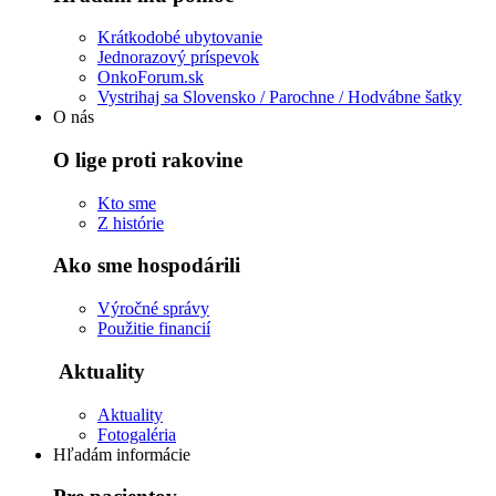
Krátkodobé ubytovanie
Jednorazový príspevok
OnkoForum.sk
Vystrihaj sa Slovensko / Parochne / Hodvábne šatky
O nás
O lige proti rakovine
Kto sme
Z histórie
Ako sme hospodárili
Výročné správy
Použitie financií
Aktuality
Aktuality
Fotogaléria
Hľadám informácie