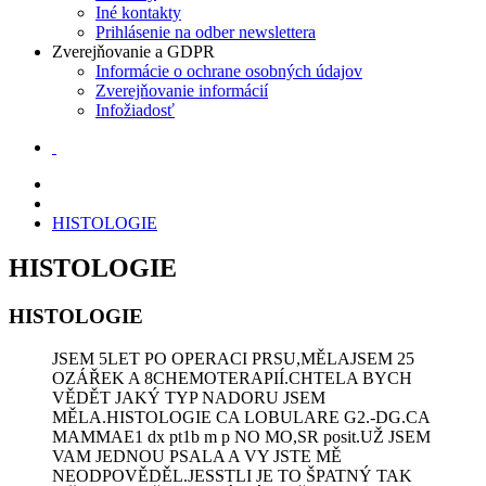
Iné kontakty
Prihlásenie na odber newslettera
Zverejňovanie a GDPR
Informácie o ochrane osobných údajov
Zverejňovanie informácií
Infožiadosť
HISTOLOGIE
HISTOLOGIE
HISTOLOGIE
JSEM 5LET PO OPERACI PRSU,MĚLAJSEM 25
OZÁŘEK A 8CHEMOTERAPIÍ.CHTELA BYCH
VĚDĚT JAKÝ TYP NADORU JSEM
MĚLA.HISTOLOGIE CA LOBULARE G2.-DG.CA
MAMMAE1 dx pt1b m p NO MO,SR posit.UŽ JSEM
VAM JEDNOU PSALA A VY JSTE MĚ
NEODPOVĚDĚL.JESSTLI JE TO ŠPATNÝ TAK