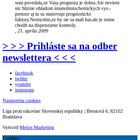
som povedala,ze Vasa prognoza je dobra.Ale neviem
nic blizsie ohladom imunohistochemickych vys.-
pretoze aj tu sa stanovuju prognosticke
faktory.Nemyslim,ze by ste sa mali bat,ale je nutne
chodit na dispenzarne kontroly.
, 21. apríla 2009
> > > Prihláste sa na odber
newslettera < < <
facebook
twitter
youtube
instagram
Nastavenia cookies
Liga proti rakovine Slovenskej republiky | Brestová 6, 82102
Bratislava
Vytvoril
Melon Marketing
Cookies