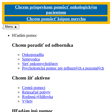
Chcem príspevkom pomôcť onkologickým
pacientom
Chcem pomôcť kúpou merchu
Menu
▲
Hľadám pomoc
Chcem poradiť od odborníka
Onkoporadňa
Sprievodca
Sieť onkopsychológov
Psychologická pomoc pre príbuzných a pozostalých
Chcem žiť aktívne
Centrá pomoci
Relaxačné pobyty
Rodinná týždňovka
Výlety
Hľadám inú pomoc