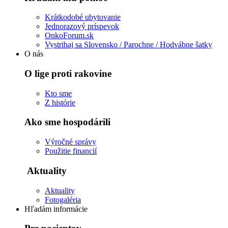
Krátkodobé ubytovanie
Jednorazový príspevok
OnkoForum.sk
Vystrihaj sa Slovensko / Parochne / Hodvábne šatky
O nás
O lige proti rakovine
Kto sme
Z histórie
Ako sme hospodárili
Výročné správy
Použitie financií
Aktuality
Aktuality
Fotogaléria
Hľadám informácie