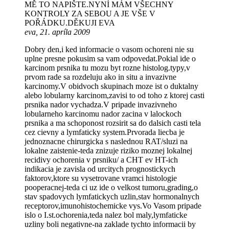
MĚ TO NAPIŠTE.NYNÍ MÁM VŠECHNY
KONTROLY ZA SEBOU A JE VŠE V
POŘÁDKU.DĚKUJI EVA
eva, 21. apríla 2009
Dobry den,i ked informacie o vasom ochoreni nie su
uplne presne pokusim sa vam odpovedat.Pokial ide o
karcinom prsnika tu mozu byt rozne histolog.typy,v
prvom rade sa rozdeluju ako in situ a invazivne
karcinomy.V obidvoch skupinach moze ist o duktalny
alebo lobularny karcinom,zavisi to od toho z ktorej casti
prsnika nador vychadza.V pripade invazivneho
lobularneho karcinomu nador zacina v lalockoch
prsnika a ma schoponost rozsirit sa do dalsich casti tela
cez cievny a lymfaticky system.Prvorada liecba je
jednoznacne chirurgicka s naslednou RAT/sluzi na
lokalne zaistenie-teda znizuje riziko moznej lokalnej
recidivy ochorenia v prsniku/ a CHT ev HT-ich
indikacia je zavisla od urcitych prognostickych
faktorov,ktore su vysetrovane vramci histologie
pooperacnej-teda ci uz ide o velkost tumoru,grading,o
stav spadovych lymfatickych uzlin,stav hormonalnych
receptorov,imunohistochemicke vys.Vo Vasom pripade
islo o I.st.ochorenia,teda nalez bol maly,lymfaticke
uzliny boli negativne-na zaklade tychto informacii by