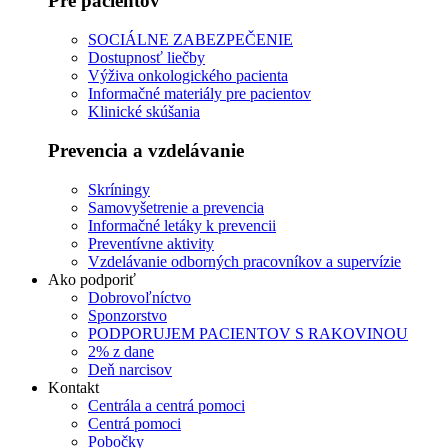
Pre pacientov
SOCIÁLNE ZABEZPEČENIE
Dostupnosť liečby
Výživa onkologického pacienta
Informačné materiály pre pacientov
Klinické skúšania
Prevencia a vzdelávanie
Skríningy
Samovyšetrenie a prevencia
Informačné letáky k prevencii
Preventívne aktivity
Vzdelávanie odborných pracovníkov a supervízie
Ako podporiť
Dobrovoľníctvo
Sponzorstvo
PODPORUJEM PACIENTOV S RAKOVINOU
2% z dane
Deň narcisov
Kontakt
Centrála a centrá pomoci
Centrá pomoci
Pobočky