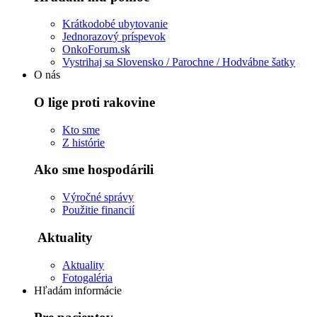
Krátkodobé ubytovanie
Jednorazový príspevok
OnkoForum.sk
Vystrihaj sa Slovensko / Parochne / Hodvábne šatky
O nás
O lige proti rakovine
Kto sme
Z histórie
Ako sme hospodárili
Výročné správy
Použitie financií
Aktuality
Aktuality
Fotogaléria
Hľadám informácie