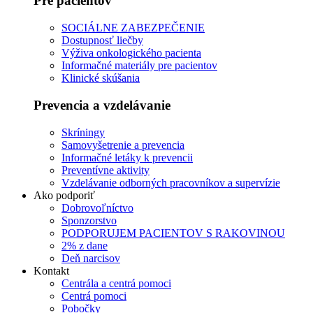
Pre pacientov
SOCIÁLNE ZABEZPEČENIE
Dostupnosť liečby
Výživa onkologického pacienta
Informačné materiály pre pacientov
Klinické skúšania
Prevencia a vzdelávanie
Skríningy
Samovyšetrenie a prevencia
Informačné letáky k prevencii
Preventívne aktivity
Vzdelávanie odborných pracovníkov a supervízie
Ako podporiť
Dobrovoľníctvo
Sponzorstvo
PODPORUJEM PACIENTOV S RAKOVINOU
2% z dane
Deň narcisov
Kontakt
Centrála a centrá pomoci
Centrá pomoci
Pobočky