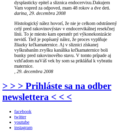
dysplasticky epitel a sliznica endocervixu.Dakujem
Vam vopred za odpoved, mam 48 rokov a dve deti.
darina, 29. decembra 2008
Histologický nález hovorí, že nie je celkom odstránený
celý pred rakovinovýstav v endocervikálnej resekčnej
línii. To je miesto kam operatér pri výkonekonizácie
nevidí. Tiež je popísaný nález, že proces vyplňuje
žliazky krčkamaternice. Aj v sliznici získanej
vyškrabaním zvyšku kanálika krčkamaternice boli
bunky pred rakovinového stavu. V tomto prípade aj
vzhľadom naVáš vek by som sa prikláňal k vybratiu
maternice.
, 29. decembra 2008
> > > Prihláste sa na odber
newslettera < < <
facebook
twitter
youtube
instagram