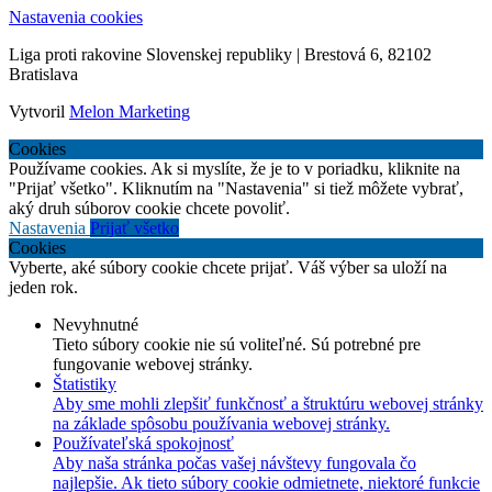
Nastavenia cookies
Liga proti rakovine Slovenskej republiky | Brestová 6, 82102
Bratislava
Vytvoril
Melon Marketing
Cookies
Používame cookies. Ak si myslíte, že je to v poriadku, kliknite na
"Prijať všetko". Kliknutím na "Nastavenia" si tiež môžete vybrať,
aký druh súborov cookie chcete povoliť.
Nastavenia
Prijať všetko
Cookies
Vyberte, aké súbory cookie chcete prijať. Váš výber sa uloží na
jeden rok.
Nevyhnutné
Tieto súbory cookie nie sú voliteľné. Sú potrebné pre
fungovanie webovej stránky.
Štatistiky
Aby sme mohli zlepšiť funkčnosť a štruktúru webovej stránky
na základe spôsobu používania webovej stránky.
Používateľská spokojnosť
Aby naša stránka počas vašej návštevy fungovala čo
najlepšie. Ak tieto súbory cookie odmietnete, niektoré funkcie