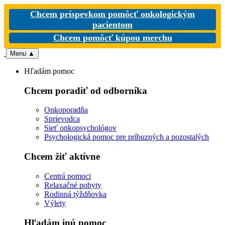
Chcem príspevkom pomôcť onkologickým
pacientom
Chcem pomôcť kúpou merchu
Menu
▲
Hľadám pomoc
Chcem poradiť od odborníka
Onkoporadňa
Sprievodca
Sieť onkopsychológov
Psychologická pomoc pre príbuzných a pozostalých
Chcem žiť aktívne
Centrá pomoci
Relaxačné pobyty
Rodinná týždňovka
Výlety
Hľadám inú pomoc