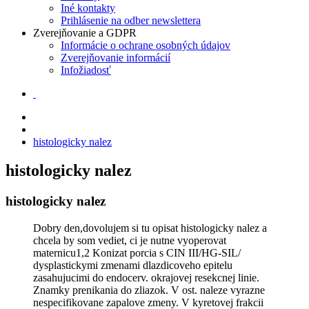
Iné kontakty
Prihlásenie na odber newslettera
Zverejňovanie a GDPR
Informácie o ochrane osobných údajov
Zverejňovanie informácií
Infožiadosť
histologicky nalez
histologicky nalez
histologicky nalez
Dobry den,dovolujem si tu opisat histologicky nalez a
chcela by som vediet, ci je nutne vyoperovat
maternicu1,2 Konizat porcia s CIN III/HG-SIL/
dysplastickymi zmenami dlazdicoveho epitelu
zasahujucimi do endocerv. okrajovej resekcnej linie.
Znamky prenikania do zliazok. V ost. naleze vyrazne
nespecifikovane zapalove zmeny. V kyretovej frakcii