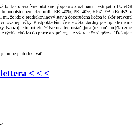
ádor bol operatívne odstránený spolu s 2 uzlinami - extirpatio TU et
Imunohistochemický profil: ER: 40%, PR: 40%, Ki67: 7%, cErbB2 nega
mi, že ide o predrakovinový stav a doporučená liečba je skôr preventív
avrhovanej liečby. Predpokladám, že ide o štandardný postup, ale má
nky. Naozaj je to potrebné? Nebola by postačujúca (resp.účinnejšia) z
e rýchla chôdza do práce a z práce), ale vždy je čo zlepšovať.Ďakujem
 je nutné ju dodržiavať.
lettera < < <
va