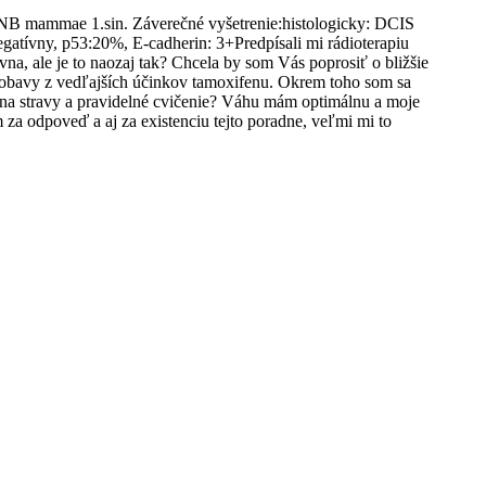
 SNB mammae 1.sin. Záverečné vyšetrenie:histologicky: DCIS
tívny, p53:20%, E-cadherin: 3+Predpísali mi rádioterapiu
na, ale je to naozaj tak? Chcela by som Vás poprosiť o bližšie
m obavy z vedľajších účinkov tamoxifenu. Okrem toho som sa
mena stravy a pravidelné cvičenie? Váhu mám optimálnu a moje
 za odpoveď a aj za existenciu tejto poradne, veľmi mi to