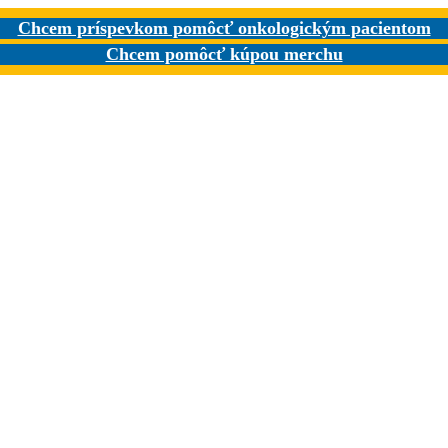
Chcem príspevkom pomôcť onkologickým pacientom
Chcem pomôcť kúpou merchu