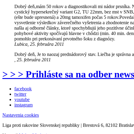
Dobrý deň,mám 50 rokov a diagnostikovali mi nádor prsníka. N
cystický hypersekrečný variant G2, TU 22mm, bez mst v SNB, 
(ešte bude upresnená) a 20mg tamoxifen počas 5 rokov.Povedali 
vysvetlenie výsledkov záverečného vyšetrenia a zhodnotenie n
našla aj odborné články, ktoré spochybňujú jeho pozitívne úči
pohybové aktivity spočívajú hlavne v chôdzi (min. 40 min. denn
pomohlo pri prekonávaní prvotného šoku z diagnózy.
Lubica, 25. februára 2011
Dobrý deň, Je to naozaj prednádorový stav. Liečba je správna a
, 25. februára 2011
> > > Prihláste sa na odber news
facebook
twitter
youtube
instagram
Nastavenia cookies
Liga proti rakovine Slovenskej republiky | Brestová 6, 82102 Bratisla