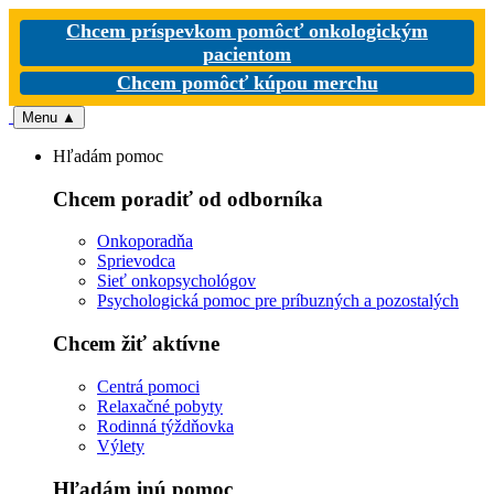
Chcem príspevkom pomôcť onkologickým
pacientom
Chcem pomôcť kúpou merchu
Menu
▲
Hľadám pomoc
Chcem poradiť od odborníka
Onkoporadňa
Sprievodca
Sieť onkopsychológov
Psychologická pomoc pre príbuzných a pozostalých
Chcem žiť aktívne
Centrá pomoci
Relaxačné pobyty
Rodinná týždňovka
Výlety
Hľadám inú pomoc