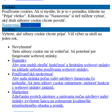
Cookies
Používame cookies. Ak si myslíte, že je to v poriadku, kliknite na
"Prijať všetko". Kliknutím na "Nastavenia" si tiež môžete vybrať,
aký druh súborov cookie chcete povoliť.
Nastavenia
Prijať všetko
Cookies
Vyberte, aké súbory cookie chcete prijať. Váš výber sa uloží na
jeden rok.
Nevyhnutné
Tieto súbory cookie nie sú voliteľné. Sú potrebné pre
fungovanie webovej stránky.
Štatistiky
Aby sme mohli zlepšiť funkčnosť a štruktúru webovej stránky
na základe spôsobu používania webovej stránky.
Používateľská spokojnosť
Aby naša stránka počas vašej návštevy fungovala čo
najlepšie. Ak tieto súbory cookie odmietnete, niektoré funkcie
z webovej stránky zmiznú.
Marketing
Zdieľaním svojich záujmov a správania počas návštevy našej
stránky zvyšujete šancu na zobrazenie kvalitnejšie
prispôsobeného obsahu a ponúk.