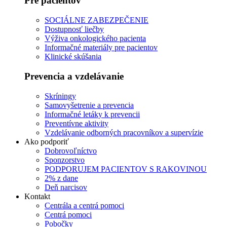
Pre pacientov
SOCIÁLNE ZABEZPEČENIE
Dostupnosť liečby
Výživa onkologického pacienta
Informačné materiály pre pacientov
Klinické skúšania
Prevencia a vzdelávanie
Skríningy
Samovyšetrenie a prevencia
Informačné letáky k prevencii
Preventívne aktivity
Vzdelávanie odborných pracovníkov a supervízie
Ako podporiť
Dobrovoľníctvo
Sponzorstvo
PODPORUJEM PACIENTOV S RAKOVINOU
2% z dane
Deň narcisov
Kontakt
Centrála a centrá pomoci
Centrá pomoci
Pobočky