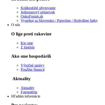
Krátkodobé ubytovanie
Jednorazový príspevok
OnkoForum.sk
Vystrihaj sa Slovensko / Parochne / Hodvábne šatky
O nás
O lige proti rakovine
Kto sme
Z histórie
Ako sme hospodárili
Výročné správy
Použitie financií
Aktuality
Aktuality
Fotogaléria
Hľadám informácie