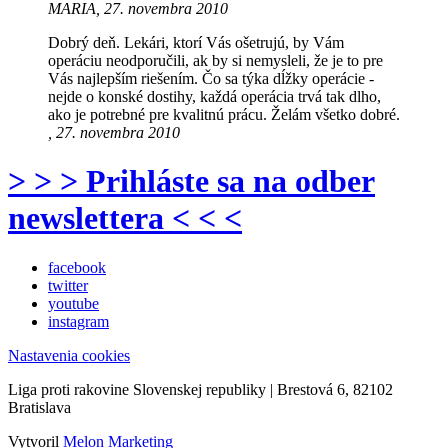
MARIA, 27. novembra 2010
Dobrý deň. Lekári, ktorí Vás ošetrujú, by Vám
operáciu neodporučili, ak by si nemysleli, že je to pre
Vás najlepším riešením. Čo sa týka dĺžky operácie -
nejde o konské dostihy, každá operácia trvá tak dlho,
ako je potrebné pre kvalitnú prácu. Želám všetko dobré.
, 27. novembra 2010
> > > Prihláste sa na odber
newslettera < < <
facebook
twitter
youtube
instagram
Nastavenia cookies
Liga proti rakovine Slovenskej republiky | Brestová 6, 82102
Bratislava
Vytvoril
Melon Marketing