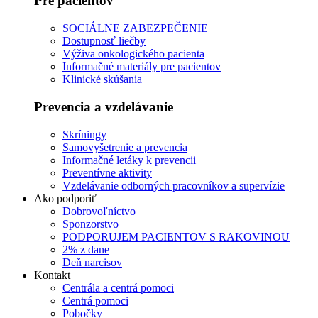
Pre pacientov
SOCIÁLNE ZABEZPEČENIE
Dostupnosť liečby
Výživa onkologického pacienta
Informačné materiály pre pacientov
Klinické skúšania
Prevencia a vzdelávanie
Skríningy
Samovyšetrenie a prevencia
Informačné letáky k prevencii
Preventívne aktivity
Vzdelávanie odborných pracovníkov a supervízie
Ako podporiť
Dobrovoľníctvo
Sponzorstvo
PODPORUJEM PACIENTOV S RAKOVINOU
2% z dane
Deň narcisov
Kontakt
Centrála a centrá pomoci
Centrá pomoci
Pobočky