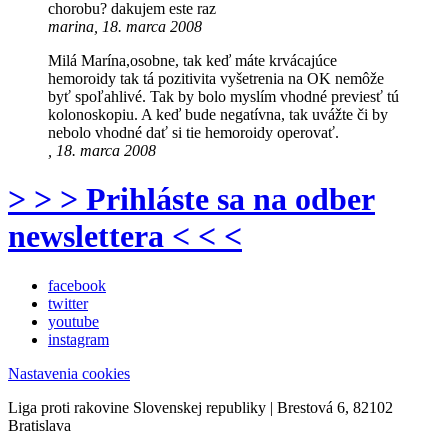
chorobu? dakujem este raz
marina, 18. marca 2008
Milá Marína,osobne, tak keď máte krvácajúce
hemoroidy tak tá pozitivita vyšetrenia na OK nemôže
byť spoľahlivé. Tak by bolo myslím vhodné previesť tú
kolonoskopiu. A keď bude negatívna, tak uvážte či by
nebolo vhodné dať si tie hemoroidy operovať.
, 18. marca 2008
> > > Prihláste sa na odber
newslettera < < <
facebook
twitter
youtube
instagram
Nastavenia cookies
Liga proti rakovine Slovenskej republiky | Brestová 6, 82102
Bratislava