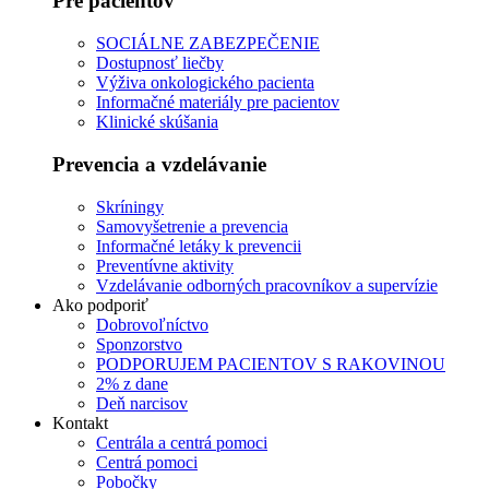
Pre pacientov
SOCIÁLNE ZABEZPEČENIE
Dostupnosť liečby
Výživa onkologického pacienta
Informačné materiály pre pacientov
Klinické skúšania
Prevencia a vzdelávanie
Skríningy
Samovyšetrenie a prevencia
Informačné letáky k prevencii
Preventívne aktivity
Vzdelávanie odborných pracovníkov a supervízie
Ako podporiť
Dobrovoľníctvo
Sponzorstvo
PODPORUJEM PACIENTOV S RAKOVINOU
2% z dane
Deň narcisov
Kontakt
Centrála a centrá pomoci
Centrá pomoci
Pobočky