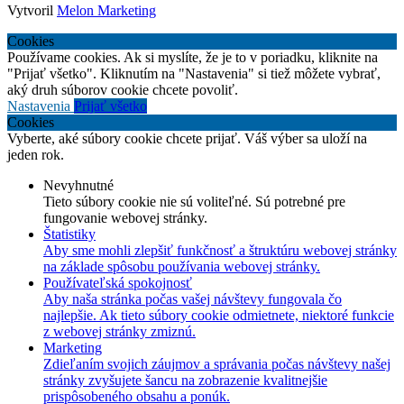
Vytvoril
Melon Marketing
Cookies
Používame cookies. Ak si myslíte, že je to v poriadku, kliknite na
"Prijať všetko". Kliknutím na "Nastavenia" si tiež môžete vybrať,
aký druh súborov cookie chcete povoliť.
Nastavenia
Prijať všetko
Cookies
Vyberte, aké súbory cookie chcete prijať. Váš výber sa uloží na
jeden rok.
Nevyhnutné
Tieto súbory cookie nie sú voliteľné. Sú potrebné pre
fungovanie webovej stránky.
Štatistiky
Aby sme mohli zlepšiť funkčnosť a štruktúru webovej stránky
na základe spôsobu používania webovej stránky.
Používateľská spokojnosť
Aby naša stránka počas vašej návštevy fungovala čo
najlepšie. Ak tieto súbory cookie odmietnete, niektoré funkcie
z webovej stránky zmiznú.
Marketing
Zdieľaním svojich záujmov a správania počas návštevy našej
stránky zvyšujete šancu na zobrazenie kvalitnejšie
prispôsobeného obsahu a ponúk.