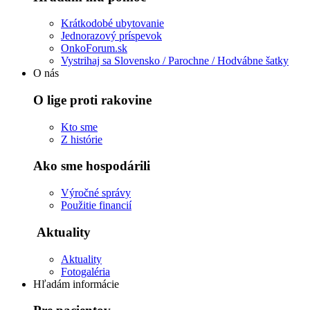
Krátkodobé ubytovanie
Jednorazový príspevok
OnkoForum.sk
Vystrihaj sa Slovensko / Parochne / Hodvábne šatky
O nás
O lige proti rakovine
Kto sme
Z histórie
Ako sme hospodárili
Výročné správy
Použitie financií
Aktuality
Aktuality
Fotogaléria
Hľadám informácie