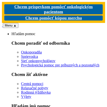
Chcem príspevkom pomôcť onkologickým
pacientom
Chcem pomôcť kúpou merchu
Menu
▲
Hľadám pomoc
Chcem poradiť od odborníka
Onkoporadňa
Sprievodca
Sieť onkopsychológov
Psychologická pomoc pre príbuzných a pozostalých
Chcem žiť aktívne
Centrá pomoci
Relaxačné pobyty
Rodinná týždňovka
Výlety
Hľadám inú pomoc