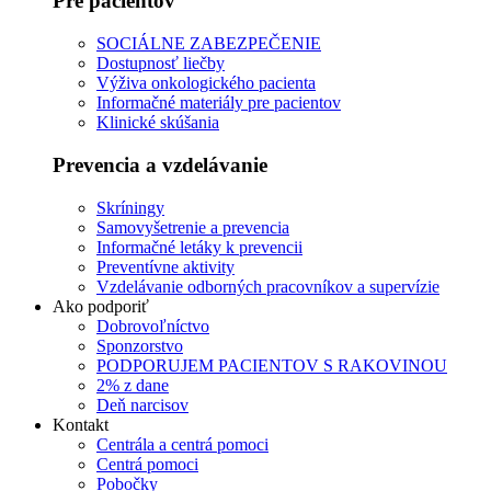
Pre pacientov
SOCIÁLNE ZABEZPEČENIE
Dostupnosť liečby
Výživa onkologického pacienta
Informačné materiály pre pacientov
Klinické skúšania
Prevencia a vzdelávanie
Skríningy
Samovyšetrenie a prevencia
Informačné letáky k prevencii
Preventívne aktivity
Vzdelávanie odborných pracovníkov a supervízie
Ako podporiť
Dobrovoľníctvo
Sponzorstvo
PODPORUJEM PACIENTOV S RAKOVINOU
2% z dane
Deň narcisov
Kontakt
Centrála a centrá pomoci
Centrá pomoci
Pobočky