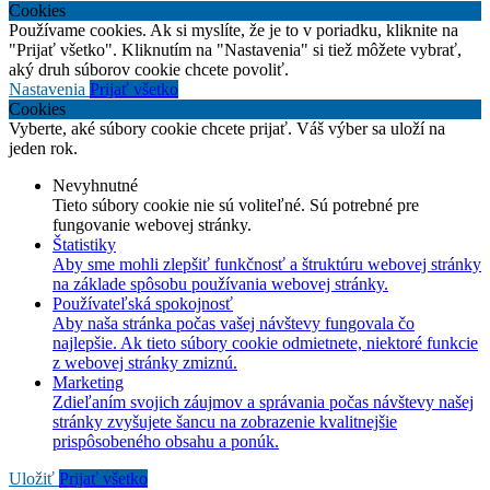
Cookies
Používame cookies. Ak si myslíte, že je to v poriadku, kliknite na
"Prijať všetko". Kliknutím na "Nastavenia" si tiež môžete vybrať,
aký druh súborov cookie chcete povoliť.
Nastavenia
Prijať všetko
Cookies
Vyberte, aké súbory cookie chcete prijať. Váš výber sa uloží na
jeden rok.
Nevyhnutné
Tieto súbory cookie nie sú voliteľné. Sú potrebné pre
fungovanie webovej stránky.
Štatistiky
Aby sme mohli zlepšiť funkčnosť a štruktúru webovej stránky
na základe spôsobu používania webovej stránky.
Používateľská spokojnosť
Aby naša stránka počas vašej návštevy fungovala čo
najlepšie. Ak tieto súbory cookie odmietnete, niektoré funkcie
z webovej stránky zmiznú.
Marketing
Zdieľaním svojich záujmov a správania počas návštevy našej
stránky zvyšujete šancu na zobrazenie kvalitnejšie
prispôsobeného obsahu a ponúk.
Uložiť
Prijať všetko