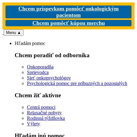
Chcem príspevkom pomôcť onkologickým
pacientom
Chcem pomôcť kúpou merchu
Menu
▲
Hľadám pomoc
Chcem poradiť od odborníka
Onkoporadňa
Sprievodca
Sieť onkopsychológov
Psychologická pomoc pre príbuzných a pozostalých
Chcem žiť aktívne
Centrá pomoci
Relaxačné pobyty
Rodinná týždňovka
Výlety
Hľadám inú pomoc