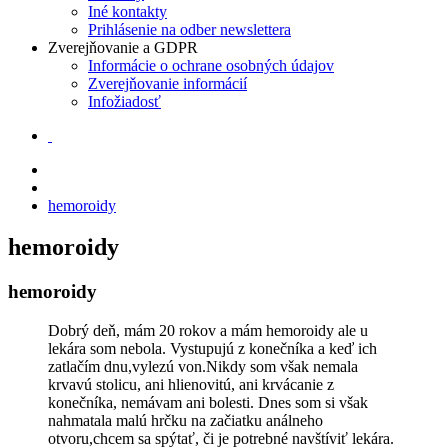
Iné kontakty
Prihlásenie na odber newslettera
Zverejňovanie a GDPR
Informácie o ochrane osobných údajov
Zverejňovanie informácií
Infožiadosť
hemoroidy
hemoroidy
hemoroidy
Dobrý deň, mám 20 rokov a mám hemoroidy ale u
lekára som nebola. Vystupujú z konečníka a keď ich
zatlačím dnu,vylezú von.Nikdy som však nemala
krvavú stolicu, ani hlienovitú, ani krvácanie z
konečníka, nemávam ani bolesti. Dnes som si však
nahmatala malú hrčku na začiatku análneho
otvoru,chcem sa spýtať, či je potrebné navštíviť lekára.