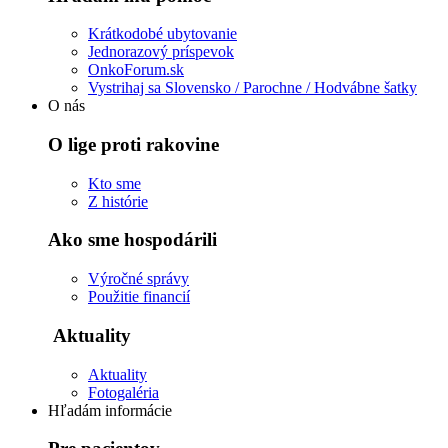
Krátkodobé ubytovanie
Jednorazový príspevok
OnkoForum.sk
Vystrihaj sa Slovensko / Parochne / Hodvábne šatky
O nás
O lige proti rakovine
Kto sme
Z histórie
Ako sme hospodárili
Výročné správy
Použitie financií
Aktuality
Aktuality
Fotogaléria
Hľadám informácie