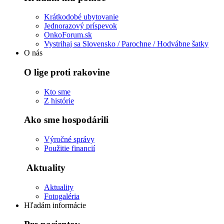
Krátkodobé ubytovanie
Jednorazový príspevok
OnkoForum.sk
Vystrihaj sa Slovensko / Parochne / Hodvábne šatky
O nás
O lige proti rakovine
Kto sme
Z histórie
Ako sme hospodárili
Výročné správy
Použitie financií
Aktuality
Aktuality
Fotogaléria
Hľadám informácie