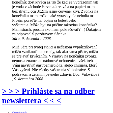
konečník dost krváca až tak že keď sa vyprázdnim tak
je voda v záchode červena-krvavá a na papieri mam
tiež škvrnu cca 3x2cm jasno-červenej krvi. Zvonka na
konečníku mam trošku také vyrastky ale nebolia ma..
Prosím poraďte mi, bojím sa bolestivého
vyšetrenia..Môže byť na príčine rakovina konečníka?
Mam strach, prosím ako mam pokračovať? :-( Ďakujem
za odpoveď.S pozdravom Sárinka
Sára, 9. decembra 2008
Milá Sára,pri tvrdej stolici a nečestom vyprázdňovaní
môžu vzniknuť hemeroidy, tak ako sama píšete, môžu
sa prejaviť krvácaním. Výrastky na končníku zvonka
nemusia znamenať nádorové ochorenie, avšek treba
Vám navštíviť gastroenterológa, alebo chirurga, ktorý
Vás vyšetrí. Nie všetky vašetrenia sú bolestivé. S
podravom a želaním pevného zdravia Doc. Valovičová
, 9. decembra 2008
> > > Prihláste sa na odber
newslettera < < <
facebook