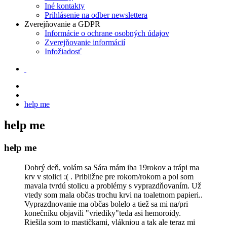
Iné kontakty
Prihlásenie na odber newslettera
Zverejňovanie a GDPR
Informácie o ochrane osobných údajov
Zverejňovanie informácií
Infožiadosť
help me
help me
help me
Dobrý deň, volám sa Sára mám iba 19rokov a trápi ma
krv v stolici :( . Približne pre rokom/rokom a pol som
mavala tvrdú stolicu a problémy s vyprazdňovaním. Už
vtedy som mala občas trochu krvi na toaletnom papieri..
Vyprazdnovanie ma občas bolelo a tiež sa mi na/pri
konečníku objavili "vriediky"teda asi hemoroidy.
Riešila som to mastičkami, vlákniou a tak ale teraz mi