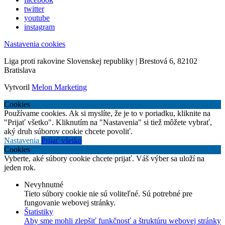
twitter
youtube
instagram
Nastavenia cookies
Liga proti rakovine Slovenskej republiky | Brestová 6, 82102
Bratislava
Vytvoril
Melon Marketing
Cookies
Používame cookies. Ak si myslíte, že je to v poriadku, kliknite na
"Prijať všetko". Kliknutím na "Nastavenia" si tiež môžete vybrať,
aký druh súborov cookie chcete povoliť.
Nastavenia
Prijať všetko
Cookies
Vyberte, aké súbory cookie chcete prijať. Váš výber sa uloží na
jeden rok.
Nevyhnutné
Tieto súbory cookie nie sú voliteľné. Sú potrebné pre
fungovanie webovej stránky.
Štatistiky
Aby sme mohli zlepšiť funkčnosť a štruktúru webovej stránky