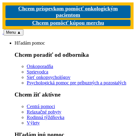
Chcem príspevkom pomôcť onkologickým
pacientom
Chcem pomôcť kúpou merchu
Menu
▲
Hľadám pomoc
Chcem poradiť od odborníka
Onkoporadňa
Sprievodca
Sieť onkopsychológov
Psychologická pomoc pre príbuzných a pozostalých
Chcem žiť aktívne
Centrá pomoci
Relaxačné pobyty
Rodinná týždňovka
Výlety
Hľadám inú pomoc