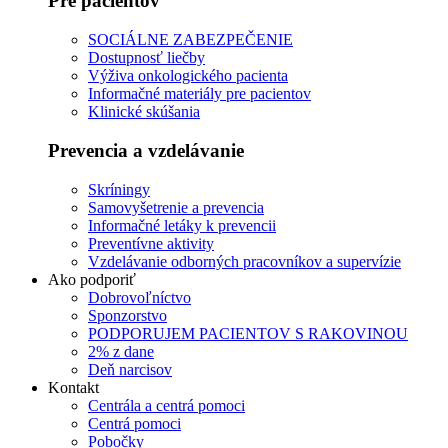
Pre pacientov
SOCIÁLNE ZABEZPEČENIE
Dostupnosť liečby
Výživa onkologického pacienta
Informačné materiály pre pacientov
Klinické skúšania
Prevencia a vzdelávanie
Skríningy
Samovyšetrenie a prevencia
Informačné letáky k prevencii
Preventívne aktivity
Vzdelávanie odborných pracovníkov a supervízie
Ako podporiť
Dobrovoľníctvo
Sponzorstvo
PODPORUJEM PACIENTOV S RAKOVINOU
2% z dane
Deň narcisov
Kontakt
Centrála a centrá pomoci
Centrá pomoci
Pobočky