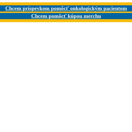
Chcem príspevkom pomôcť onkologickým pacientom
Chcem pomôcť kúpou merchu