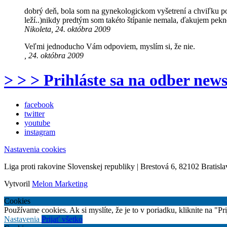
dobrý deň, bola som na gynekologickom vyšetrení a chviľku po
leží..)nikdy predtým som takéto štípanie nemala, ďakujem pek
Nikoleta, 24. októbra 2009
Veľmi jednoducho Vám odpoviem, myslím si, že nie.
, 24. októbra 2009
> > > Prihláste sa na odber news
facebook
twitter
youtube
instagram
Nastavenia cookies
Liga proti rakovine Slovenskej republiky | Brestová 6, 82102 Bratisla
Vytvoril
Melon Marketing
Cookies
Používame cookies. Ak si myslíte, že je to v poriadku, kliknite na "P
Nastavenia
Prijať všetko