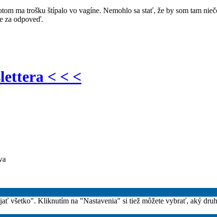
tom ma trošku štípalo vo vagíne. Nemohlo sa stať, že by som tam niečo
ne za odpoveď.
lettera < < <
va
rijať všetko". Kliknutím na "Nastavenia" si tiež môžete vybrať, aký dru