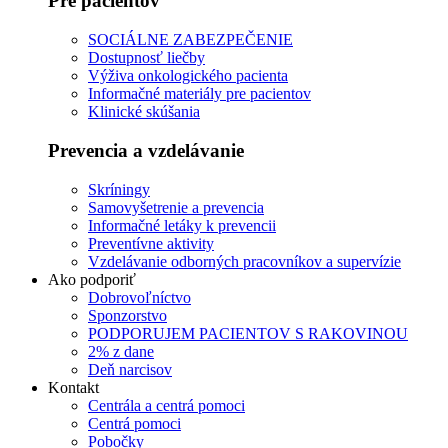
Pre pacientov
SOCIÁLNE ZABEZPEČENIE
Dostupnosť liečby
Výživa onkologického pacienta
Informačné materiály pre pacientov
Klinické skúšania
Prevencia a vzdelávanie
Skríningy
Samovyšetrenie a prevencia
Informačné letáky k prevencii
Preventívne aktivity
Vzdelávanie odborných pracovníkov a supervízie
Ako podporiť
Dobrovoľníctvo
Sponzorstvo
PODPORUJEM PACIENTOV S RAKOVINOU
2% z dane
Deň narcisov
Kontakt
Centrála a centrá pomoci
Centrá pomoci
Pobočky