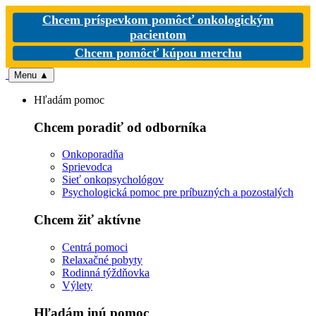
Chcem príspevkom pomôcť onkologickým
pacientom
Chcem pomôcť kúpou merchu
Menu
▲
Hľadám pomoc
Chcem poradiť od odborníka
Onkoporadňa
Sprievodca
Sieť onkopsychológov
Psychologická pomoc pre príbuzných a pozostalých
Chcem žiť aktívne
Centrá pomoci
Relaxačné pobyty
Rodinná týždňovka
Výlety
Hľadám inú pomoc