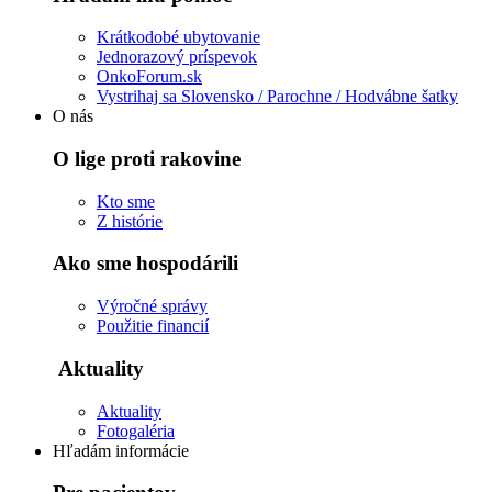
Krátkodobé ubytovanie
Jednorazový príspevok
OnkoForum.sk
Vystrihaj sa Slovensko / Parochne / Hodvábne šatky
O nás
O lige proti rakovine
Kto sme
Z histórie
Ako sme hospodárili
Výročné správy
Použitie financií
Aktuality
Aktuality
Fotogaléria
Hľadám informácie