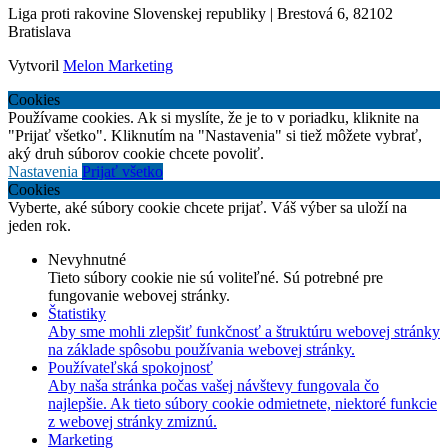
Liga proti rakovine Slovenskej republiky | Brestová 6, 82102
Bratislava
Vytvoril
Melon Marketing
Cookies
Používame cookies. Ak si myslíte, že je to v poriadku, kliknite na
"Prijať všetko". Kliknutím na "Nastavenia" si tiež môžete vybrať,
aký druh súborov cookie chcete povoliť.
Nastavenia
Prijať všetko
Cookies
Vyberte, aké súbory cookie chcete prijať. Váš výber sa uloží na
jeden rok.
Nevyhnutné
Tieto súbory cookie nie sú voliteľné. Sú potrebné pre
fungovanie webovej stránky.
Štatistiky
Aby sme mohli zlepšiť funkčnosť a štruktúru webovej stránky
na základe spôsobu používania webovej stránky.
Používateľská spokojnosť
Aby naša stránka počas vašej návštevy fungovala čo
najlepšie. Ak tieto súbory cookie odmietnete, niektoré funkcie
z webovej stránky zmiznú.
Marketing