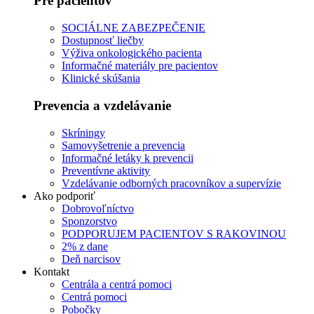
Pre pacientov
SOCIÁLNE ZABEZPEČENIE
Dostupnosť liečby
Výživa onkologického pacienta
Informačné materiály pre pacientov
Klinické skúšania
Prevencia a vzdelávanie
Skríningy
Samovyšetrenie a prevencia
Informačné letáky k prevencii
Preventívne aktivity
Vzdelávanie odborných pracovníkov a supervízie
Ako podporiť
Dobrovoľníctvo
Sponzorstvo
PODPORUJEM PACIENTOV S RAKOVINOU
2% z dane
Deň narcisov
Kontakt
Centrála a centrá pomoci
Centrá pomoci
Pobočky