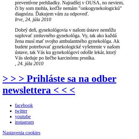
preventívne prehliadky. Najradšej v OUSA, no neviem,
či by som mohla, keďže nemám "onkogynekologickú"
diagnózu. Ďakujem vám za odpoveď.
Irve, 24. júla 2010
Dobrý deň, gynekológovia v našom ústave nemôžu
suplovať zmluvného gynekológa. Vy, tak ako každá
žena musí mať svojho ambulantného gynekológa. Ak
budete potrebovať gynekologické vyšetrenie v našom
ústave, tak Vás ku gynekológovi odošle lekár, ktorý
Vás sleduje po liečbe karcinómu prsníka.
, 24. júla 2010
> > > Prihláste sa na odber
newslettera < < <
facebook
twitter
youtube
instagram
Nastavenia cookies