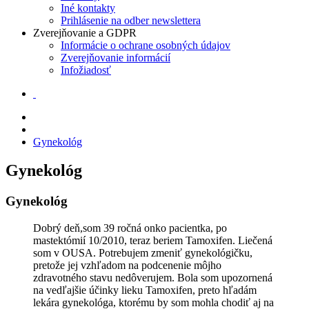
Iné kontakty
Prihlásenie na odber newslettera
Zverejňovanie a GDPR
Informácie o ochrane osobných údajov
Zverejňovanie informácií
Infožiadosť
Gynekológ
Gynekológ
Gynekológ
Dobrý deň,som 39 ročná onko pacientka, po
mastektómií 10/2010, teraz beriem Tamoxifen. Liečená
som v OUSA. Potrebujem zmeniť gynekológičku,
pretože jej vzhľadom na podcenenie môjho
zdravotného stavu nedôverujem. Bola som upozornená
na vedľajšie účinky lieku Tamoxifen, preto hľadám
lekára gynekológa, ktorému by som mohla chodiť aj na