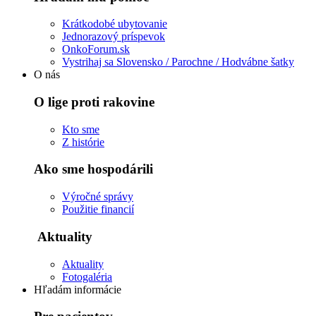
Krátkodobé ubytovanie
Jednorazový príspevok
OnkoForum.sk
Vystrihaj sa Slovensko / Parochne / Hodvábne šatky
O nás
O lige proti rakovine
Kto sme
Z histórie
Ako sme hospodárili
Výročné správy
Použitie financií
Aktuality
Aktuality
Fotogaléria
Hľadám informácie