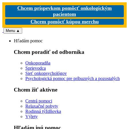
Chcem príspevkom pomôcť onkologickým
pacientom
Chcem pomôcť kúpou merchu
Menu
▲
Hľadám pomoc
Chcem poradiť od odborníka
Onkoporadňa
Sprievodca
Sieť onkopsychológov
Psychologická pomoc pre príbuzných a pozostalých
Chcem žiť aktívne
Centrá pomoci
Relaxačné pobyty
Rodinná týždňovka
Výlety
Hľadám inú pomoc