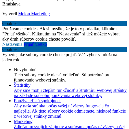
Bratislava
Vytvoril
Melon Marketing
Cookies
Používame cookies. Ak si myslíte, že je to v poriadku, kliknite na
"Prijať všetko". Kliknutím na "Nastavenia" si tiež môžete vybrať,
aký druh súborov cookie chcete povoliť.
Nastavenia
Prijať všetko
Cookies
Vyberte, aké súbory cookie chcete prijať. Váš výber sa uloží na
jeden rok.
Nevyhnutné
Tieto súbory cookie nie sú voliteľné. Sú potrebné pre
fungovanie webovej stránky.
Štatistiky
Aby sme mohli zlepšiť funkčnosť a štruktúru webovej stránky
na základe spôsobu používania webovej stránky.
Používateľská spokojnosť
Aby naša stránka počas vašej návštevy fungovala čo
najlepšie. Ak tieto súbory cookie odmietnete, niektoré funkcie
z webovej stránky zmiznú.
Marketing
Zdieľaním svojich záujmov a správania počas návštevy našej