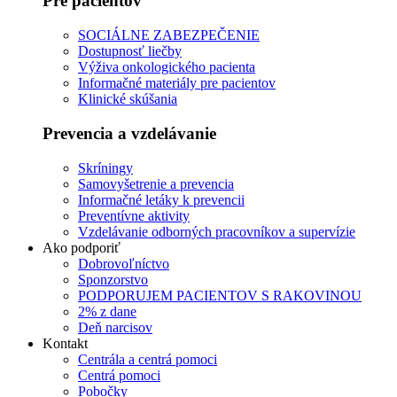
Pre pacientov
SOCIÁLNE ZABEZPEČENIE
Dostupnosť liečby
Výživa onkologického pacienta
Informačné materiály pre pacientov
Klinické skúšania
Prevencia a vzdelávanie
Skríningy
Samovyšetrenie a prevencia
Informačné letáky k prevencii
Preventívne aktivity
Vzdelávanie odborných pracovníkov a supervízie
Ako podporiť
Dobrovoľníctvo
Sponzorstvo
PODPORUJEM PACIENTOV S RAKOVINOU
2% z dane
Deň narcisov
Kontakt
Centrála a centrá pomoci
Centrá pomoci
Pobočky