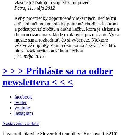
vlastne je?Ďakujem vopred za odpoveď.
Petra, 11. mája 2012
Keby prostriedky doporučené v lekárniach, liečiteľmi
atď. boli účinné, nebolo by potrebné chodiť k lekárom
a podstupovať zložitú a drahú liečbu, ktorá je získaná a
doporučovaná na základe exaktných pozorovaní. Vy sa
musíte sama rozhodnúť, čo si vyberiete. Niektoré
výživové doplnky Vám môžu pomôcť zvýšiť vitalitu,
nie su však určite kauzálnou liečbou.
, 11. mája 2012
> > > Prihláste sa na odber
newslettera < < <
facebook
twitter
youtube
instagram
Nastavenia cookies
Liga proti rakovine Slovenskej republiky | Brestová 6, 82102