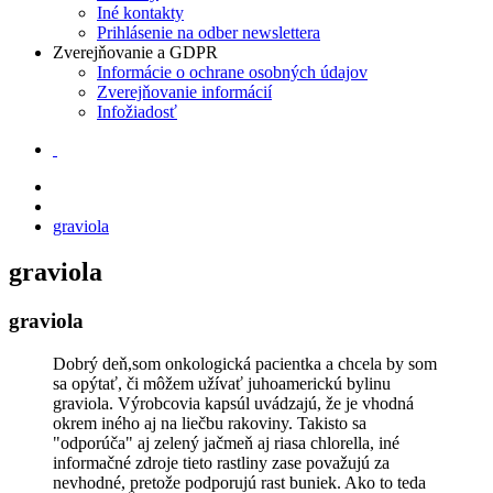
Iné kontakty
Prihlásenie na odber newslettera
Zverejňovanie a GDPR
Informácie o ochrane osobných údajov
Zverejňovanie informácií
Infožiadosť
graviola
graviola
graviola
Dobrý deň,som onkologická pacientka a chcela by som
sa opýtať, či môžem užívať juhoamerickú bylinu
graviola. Výrobcovia kapsúl uvádzajú, že je vhodná
okrem iného aj na liečbu rakoviny. Takisto sa
"odporúča" aj zelený jačmeň aj riasa chlorella, iné
informačné zdroje tieto rastliny zase považujú za
nevhodné, pretože podporujú rast buniek. Ako to teda