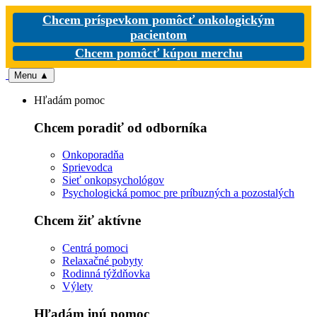
Chcem príspevkom pomôcť onkologickým
pacientom
Chcem pomôcť kúpou merchu
Menu
▲
Hľadám pomoc
Chcem poradiť od odborníka
Onkoporadňa
Sprievodca
Sieť onkopsychológov
Psychologická pomoc pre príbuzných a pozostalých
Chcem žiť aktívne
Centrá pomoci
Relaxačné pobyty
Rodinná týždňovka
Výlety
Hľadám inú pomoc