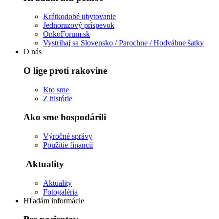
Krátkodobé ubytovanie
Jednorazový príspevok
OnkoForum.sk
Vystrihaj sa Slovensko / Parochne / Hodvábne šatky
O nás
O lige proti rakovine
Kto sme
Z histórie
Ako sme hospodárili
Výročné správy
Použitie financií
Aktuality
Aktuality
Fotogaléria
Hľadám informácie