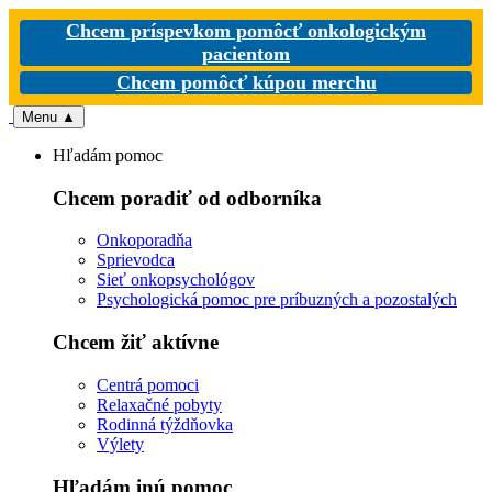
Chcem príspevkom pomôcť onkologickým
pacientom
Chcem pomôcť kúpou merchu
Menu
▲
Hľadám pomoc
Chcem poradiť od odborníka
Onkoporadňa
Sprievodca
Sieť onkopsychológov
Psychologická pomoc pre príbuzných a pozostalých
Chcem žiť aktívne
Centrá pomoci
Relaxačné pobyty
Rodinná týždňovka
Výlety
Hľadám inú pomoc