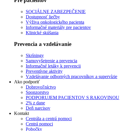
Pre pacientov
SOCIÁLNE ZABEZPEČENIE
Dostupnosť liečby
Výživa onkologického pacienta
Informačné materiály pre pacientov
Klinické skúšania
Prevencia a vzdelávanie
Skríningy
Samovyšetrenie a prevencia
Informačné letáky k prevencii
Preventívne aktivity
Vzdelávanie odborných pracovníkov a supervízie
Ako podporiť
Dobrovoľníctvo
Sponzorstvo
PODPORUJEM PACIENTOV S RAKOVINOU
2% z dane
Deň narcisov
Kontakt
Centrála a centrá pomoci
Centrá pomoci
Pobočky