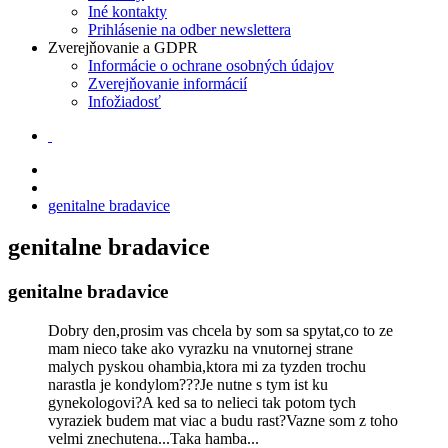
Iné kontakty
Prihlásenie na odber newslettera
Zverejňovanie a GDPR
Informácie o ochrane osobných údajov
Zverejňovanie informácií
Infožiadosť
genitalne bradavice
genitalne bradavice
genitalne bradavice
Dobry den,prosim vas chcela by som sa spytat,co to ze
mam nieco take ako vyrazku na vnutornej strane
malych pyskou ohambia,ktora mi za tyzden trochu
narastla je kondylom???Je nutne s tym ist ku
gynekologovi?A ked sa to nelieci tak potom tych
vyraziek budem mat viac a budu rast?Vazne som z toho
velmi znechutena...Taka hamba...