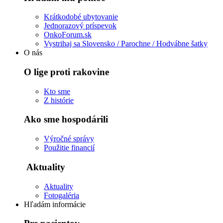
Krátkodobé ubytovanie
Jednorazový príspevok
OnkoForum.sk
Vystrihaj sa Slovensko / Parochne / Hodvábne šatky
O nás
O lige proti rakovine
Kto sme
Z histórie
Ako sme hospodárili
Výročné správy
Použitie financií
Aktuality
Aktuality
Fotogaléria
Hľadám informácie