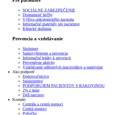
Pre pacientov
SOCIÁLNE ZABEZPEČENIE
Dostupnosť liečby
Výživa onkologického pacienta
Informačné materiály pre pacientov
Klinické skúšania
Prevencia a vzdelávanie
Skríningy
Samovyšetrenie a prevencia
Informačné letáky k prevencii
Preventívne aktivity
Vzdelávanie odborných pracovníkov a supervízie
Ako podporiť
Dobrovoľníctvo
Sponzorstvo
PODPORUJEM PACIENTOV S RAKOVINOU
2% z dane
Deň narcisov
Kontakt
Centrála a centrá pomoci
Centrá pomoci
Pobočky