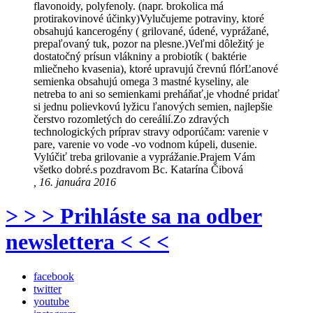
flavonoidy, polyfenoly. (napr. brokolica má
protirakovinové účinky)Vylučujeme potraviny, ktoré
obsahujú kancerogény ( grilované, údené, vyprážané,
prepaľovaný tuk, pozor na plesne.)Veľmi dôležitý je
dostatočný prísun vlákniny a probiotík ( baktérie
mliečneho kvasenia), ktoré upravujú črevnú flórĽanové
semienka obsahujú omega 3 mastné kyseliny, ale
netreba to ani so semienkami preháňať,je vhodné pridať
si jednu polievkovú lyžicu ľanových semien, najlepšie
čerstvo rozomletých do cereálií.Zo zdravých
technologických príprav stravy odporúčam: varenie v
pare, varenie vo vode -vo vodnom kúpeli, dusenie.
Vylúčiť treba grilovanie a vyprážanie.Prajem Vám
všetko dobré.s pozdravom Bc. Katarína Čibová
, 16. januára 2016
> > > Prihláste sa na odber
newslettera < < <
facebook
twitter
youtube