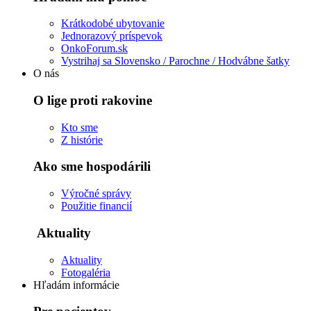
Krátkodobé ubytovanie
Jednorazový príspevok
OnkoForum.sk
Vystrihaj sa Slovensko / Parochne / Hodvábne šatky
O nás
O lige proti rakovine
Kto sme
Z histórie
Ako sme hospodárili
Výročné správy
Použitie financií
Aktuality
Aktuality
Fotogaléria
Hľadám informácie