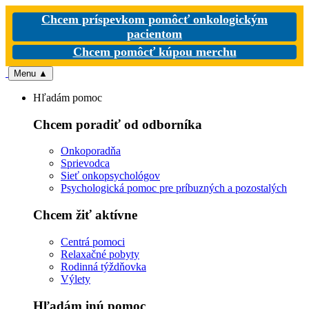
Chcem príspevkom pomôcť onkologickým
pacientom
Chcem pomôcť kúpou merchu
Menu
▲
Hľadám pomoc
Chcem poradiť od odborníka
Onkoporadňa
Sprievodca
Sieť onkopsychológov
Psychologická pomoc pre príbuzných a pozostalých
Chcem žiť aktívne
Centrá pomoci
Relaxačné pobyty
Rodinná týždňovka
Výlety
Hľadám inú pomoc