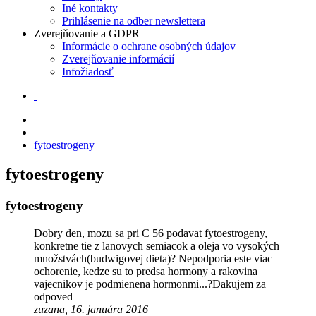
Iné kontakty
Prihlásenie na odber newslettera
Zverejňovanie a GDPR
Informácie o ochrane osobných údajov
Zverejňovanie informácií
Infožiadosť
fytoestrogeny
fytoestrogeny
fytoestrogeny
Dobry den, mozu sa pri C 56 podavat fytoestrogeny,
konkretne tie z lanovych semiacok a oleja vo vysokých
množstvách(budwigovej dieta)? Nepodporia este viac
ochorenie, kedze su to predsa hormony a rakovina
vajecnikov je podmienena hormonmi...?Dakujem za
odpoved
zuzana, 16. januára 2016