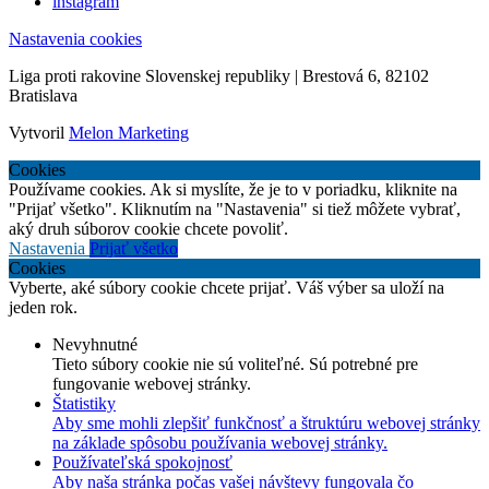
instagram
Nastavenia cookies
Liga proti rakovine Slovenskej republiky | Brestová 6, 82102
Bratislava
Vytvoril
Melon Marketing
Cookies
Používame cookies. Ak si myslíte, že je to v poriadku, kliknite na
"Prijať všetko". Kliknutím na "Nastavenia" si tiež môžete vybrať,
aký druh súborov cookie chcete povoliť.
Nastavenia
Prijať všetko
Cookies
Vyberte, aké súbory cookie chcete prijať. Váš výber sa uloží na
jeden rok.
Nevyhnutné
Tieto súbory cookie nie sú voliteľné. Sú potrebné pre
fungovanie webovej stránky.
Štatistiky
Aby sme mohli zlepšiť funkčnosť a štruktúru webovej stránky
na základe spôsobu používania webovej stránky.
Používateľská spokojnosť
Aby naša stránka počas vašej návštevy fungovala čo