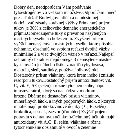
Dobrý deň, neodporúčam Vám podávanie
fytoestrogénov vo veľkom množstve.Odporúčam ihneď
prestať držať Budwigovu diétu a namiesto nej
dodržiavať zásady správnej výživy.Primeraný príjem
tukov je 30% z celkového denného energetického
príjmu.Obmedzujeme tuky s prevahou nasýtených
mastných kyselín a cholesterolu. Zvyšený príjem
vyšších nenasýtených mastných kyselín, ktoré pôsobia
ochranne, obsahujú vo svojom reťazci dvojité väzby
minimálne 2 a viac dvojitých väzieb v reťazci.Najlepší
ochranný charakter majú omega 3 nenasýtené mastné
kyseliny.Do jedálneho lístka zaradiť: ryby lososa,
makrelu, sleď, sardinky, používať olivový olej.
Dostatočný prísun vlákniny, ktorá krem iného i znižuje
resorpciu tukov.Dostatočný príjem antioxidantov: vit.
C, vit. E, SE (selén) a rôzne fytochemikálie, napr.
transreveratrol, ktorý sa nachádza v modrom
hrozne.Dbáme na dostatočný prísun vitamínov,
minerálnych látok, a iných podporných látok, z ktorých
mnohé majú protirakovinové účinky ( C, E, selén)
brokolica, cesnak, zázvor (ďumbier) Zvýšiť príjem
potravín s ochranným účinkom-Ochranný účinok majú:
antioxidanty vit.A,C, E, selén, vláknina a rôzne
fytochemikálie obsiahnuté v ovocí a zelenine –