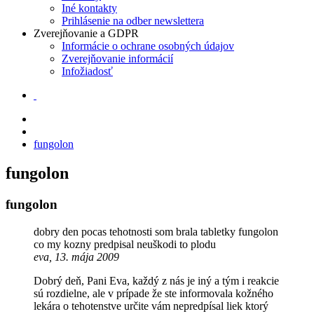
Iné kontakty
Prihlásenie na odber newslettera
Zverejňovanie a GDPR
Informácie o ochrane osobných údajov
Zverejňovanie informácií
Infožiadosť
fungolon
fungolon
fungolon
dobry den pocas tehotnosti som brala tabletky fungolon
co my kozny predpisal neuškodi to plodu
eva, 13. mája 2009
Dobrý deň, Pani Eva, každý z nás je iný a tým i reakcie
sú rozdielne, ale v prípade že ste informovala kožného
lekára o tehotenstve určite vám nepredpísal liek ktorý