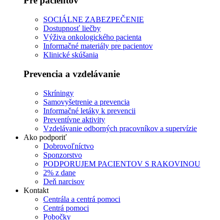
Pre pacientov
SOCIÁLNE ZABEZPEČENIE
Dostupnosť liečby
Výživa onkologického pacienta
Informačné materiály pre pacientov
Klinické skúšania
Prevencia a vzdelávanie
Skríningy
Samovyšetrenie a prevencia
Informačné letáky k prevencii
Preventívne aktivity
Vzdelávanie odborných pracovníkov a supervízie
Ako podporiť
Dobrovoľníctvo
Sponzorstvo
PODPORUJEM PACIENTOV S RAKOVINOU
2% z dane
Deň narcisov
Kontakt
Centrála a centrá pomoci
Centrá pomoci
Pobočky