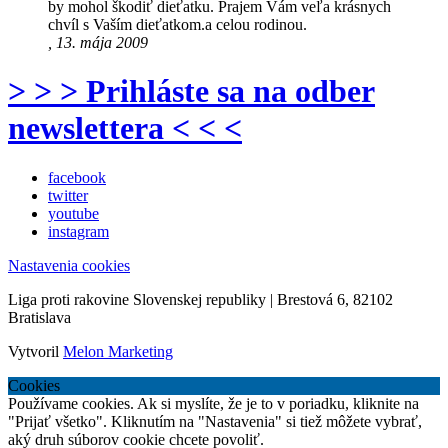
by mohol škodiť dieťatku. Prajem Vám veľa krásnych
chvíl s Vaším dieťatkom.a celou rodinou.
, 13. mája 2009
> > > Prihláste sa na odber
newslettera < < <
facebook
twitter
youtube
instagram
Nastavenia cookies
Liga proti rakovine Slovenskej republiky | Brestová 6, 82102
Bratislava
Vytvoril
Melon Marketing
Cookies
Používame cookies. Ak si myslíte, že je to v poriadku, kliknite na
"Prijať všetko". Kliknutím na "Nastavenia" si tiež môžete vybrať,
aký druh súborov cookie chcete povoliť.