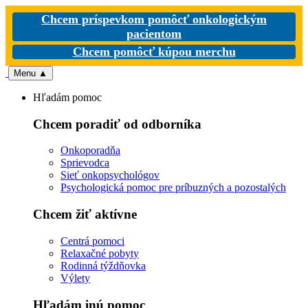
Chcem príspevkom pomôcť onkologickým
pacientom
Chcem pomôcť kúpou merchu
Menu
▲
Hľadám pomoc
Chcem poradiť od odborníka
Onkoporadňa
Sprievodca
Sieť onkopsychológov
Psychologická pomoc pre príbuzných a pozostalých
Chcem žiť aktívne
Centrá pomoci
Relaxačné pobyty
Rodinná týždňovka
Výlety
Hľadám inú pomoc