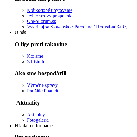
Krátkodobé ubytovanie
Jednorazový príspevok
OnkoForum.sk
Vystrihaj sa Slovensko / Parochne / Hodvábne šatky
O nás
O lige proti rakovine
Kto sme
Z histórie
Ako sme hospodárili
Výročné správy
Použitie financií
Aktuality
Aktuality
Fotogaléria
Hľadám informácie