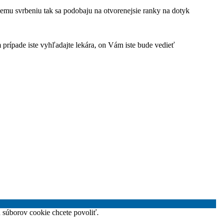
nemu svrbeniu tak sa podobaju na otvorenejsie ranky na dotyk
prípade iste vyhľadajte lekára, on Vám iste bude vedieť
h súborov cookie chcete povoliť.