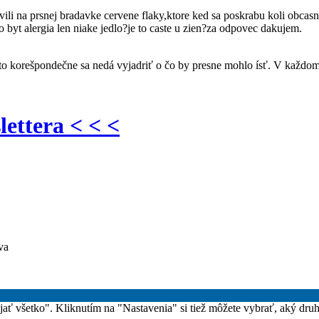
li na prsnej bradavke cervene flaky,ktore ked sa poskrabu koli obcas
yt alergia len niake jedlo?je to caste u zien?za odpovec dakujem.
kto korešpondečne sa nedá vyjadriť o čo by presne mohlo ísť. V každom 
lettera < < <
va
rijať všetko". Kliknutím na "Nastavenia" si tiež môžete vybrať, aký dru