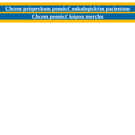
Chcem príspevkom pomôcť onkologickým pacientom
Chcem pomôcť kúpou merchu