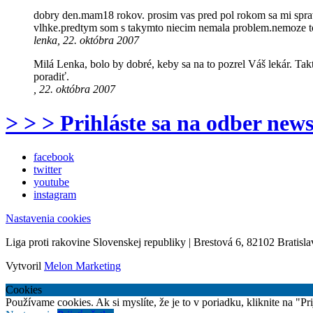
dobry den.mam18 rokov. prosim vas pred pol rokom sa mi spravi
vlhke.predtym som s takymto niecim nemala problem.nemoze to b
lenka, 22. októbra 2007
Milá Lenka, bolo by dobré, keby sa na to pozrel Váš lekár. Ta
poradiť.
, 22. októbra 2007
> > > Prihláste sa na odber news
facebook
twitter
youtube
instagram
Nastavenia cookies
Liga proti rakovine Slovenskej republiky | Brestová 6, 82102 Bratisla
Vytvoril
Melon Marketing
Cookies
Používame cookies. Ak si myslíte, že je to v poriadku, kliknite na "P