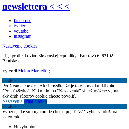
newslettera < < <
facebook
twitter
youtube
instagram
Nastavenia cookies
Liga proti rakovine Slovenskej republiky | Brestová 6, 82102
Bratislava
Vytvoril
Melon Marketing
Cookies
Používame cookies. Ak si myslíte, že je to v poriadku, kliknite na
"Prijať všetko". Kliknutím na "Nastavenia" si tiež môžete vybrať,
aký druh súborov cookie chcete povoliť.
Nastavenia
Prijať všetko
Cookies
Vyberte, aké súbory cookie chcete prijať. Váš výber sa uloží na
jeden rok.
Nevyhnutné