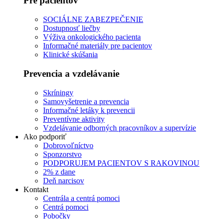
Pre pacientov
SOCIÁLNE ZABEZPEČENIE
Dostupnosť liečby
Výživa onkologického pacienta
Informačné materiály pre pacientov
Klinické skúšania
Prevencia a vzdelávanie
Skríningy
Samovyšetrenie a prevencia
Informačné letáky k prevencii
Preventívne aktivity
Vzdelávanie odborných pracovníkov a supervízie
Ako podporiť
Dobrovoľníctvo
Sponzorstvo
PODPORUJEM PACIENTOV S RAKOVINOU
2% z dane
Deň narcisov
Kontakt
Centrála a centrá pomoci
Centrá pomoci
Pobočky