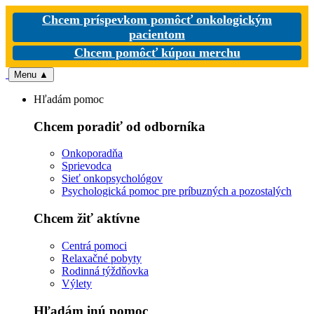
Chcem príspevkom pomôcť onkologickým
pacientom
Chcem pomôcť kúpou merchu
Menu
▲
Hľadám pomoc
Chcem poradiť od odborníka
Onkoporadňa
Sprievodca
Sieť onkopsychológov
Psychologická pomoc pre príbuzných a pozostalých
Chcem žiť aktívne
Centrá pomoci
Relaxačné pobyty
Rodinná týždňovka
Výlety
Hľadám inú pomoc