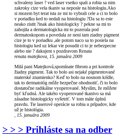
schvaleny laser ? ved laser vsetko spali a robia sa nim
zakroky cize vela tkaniv sa neposle na histologiu.Ako
si mozem byt terat ista ze mi to vybrali cele a ci to bolo
v poriadku ked to nedali na histologiu ?Da sa to este
neako zistit ?inak ako histologicky ? pekne sa mi to
zahojila a dermatologicka mi to pozerala pod
dermatoskopom a povedala ze neni tam ziadny pigment
cize je to v poriadku ,ale potom naco sa to posiela na
histologiu ked uz lekar vie posudit ci to je nebezpecne
alebo nie ? dakujem s pozdravom Renata
renata matejkova, 15. januára 2009
Milá pani Matejková,spomínate fibrom a pri kontrole
žiadny pigment. Tak to bolo asi nejaké pigmentované
materské znamienko? Keď to bolo na nosnom krídle,
tak to dermatológ môže bezpečne ohodnotiť, či to bolo
dostatočne radikálne vyoperované. Myslím, že môžete
byť kľudná. Ale takéto vyoperované tkanivo sa má
zásadne histologicky vyšetriť. V tom máte úplnú
pravdu. Tie laserové operácie sa robia u prípadov, kde
už je histológia.
, 15. januára 2009
> > > Prihláste sa na odber