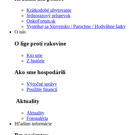
Krátkodobé ubytovanie
Jednorazový príspevok
OnkoForum.sk
Vystrihaj sa Slovensko / Parochne / Hodvábne šatky
O nás
O lige proti rakovine
Kto sme
Z histórie
Ako sme hospodárili
Výročné správy
Použitie financií
Aktuality
Aktuality
Fotogaléria
Hľadám informácie