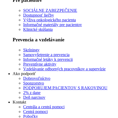
Pre pacientov
SOCIÁLNE ZABEZPEČENIE
Dostupnosť liečby
Výživa onkologického pacienta
Informačné materiály pre pacientov
Klinické skúšania
Prevencia a vzdelávanie
Skríningy
Samovyšetrenie a prevencia
Informačné letáky k prevencii
Preventívne aktivity
Vzdelávanie odborných pracovníkov a supervízie
Ako podporiť
Dobrovoľníctvo
Sponzorstvo
PODPORUJEM PACIENTOV S RAKOVINOU
2% z dane
Deň narcisov
Kontakt
Centrála a centrá pomoci
Centrá pomoci
Pobočky