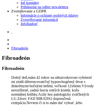
Iné kontakty
Prihlásenie na odber newslettera
Zverejňovanie a GDPR
Informácie o ochrane osobných údajov
Zverejňovanie informácií
Infožiadosť
Fibroadeón
Fibroadeón
Fibroadeón
Dobrý deň,mám 42 rokov na ultrazvukovom vyšetrení
mi zistili diferencovateľný hypoechogénný útvar s
diskrétnymi bočnými tieňmi, veľkosti 12x6mm.Vývody
nerozšírené, zadná fascia ostrých kontúr, koža
normálnej hrúbky.Axily bez patologicky zväčšených
LU.Záver: FAD BIRADS2 doporučená
extirpácia.Neviem či si to mám dať vybrať ,lebo