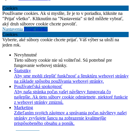
Cookies
Používame cookies. Ak si myslíte, že je to v poriadku, kliknite na
"Prijať všetko". Kliknutím na "Nastavenia" si tiež môžete vybrať,
aký druh súborov cookie chcete povoliť.
Nastavenia
Prijať všetko
Cookies
Vyberte, aké súbory cookie chcete prijať. Váš výber sa uloží na
jeden rok.
Nevyhnutné
Tieto súbory cookie nie sú voliteľné. Sú potrebné pre
fungovanie webovej stránky.
Štatistiky
Aby sme mohli zlepšiť funkčnosť a štruktúru webovej stránky
na základe spôsobu používania webovej stránky.
Používateľská spokojnosť
Aby naša stránka počas vašej návštevy fungovala čo
najlepšie. Ak tieto súbory cookie odmietnete, niektoré funkcie
z webovej stránky zmiznú.
Marketing
Zdieľaním svojich záujmov a správania počas návštevy našej
stránky zvyšujete šancu na zobrazenie kvalitnejšie
prispôsobeného obsahu a ponúk.