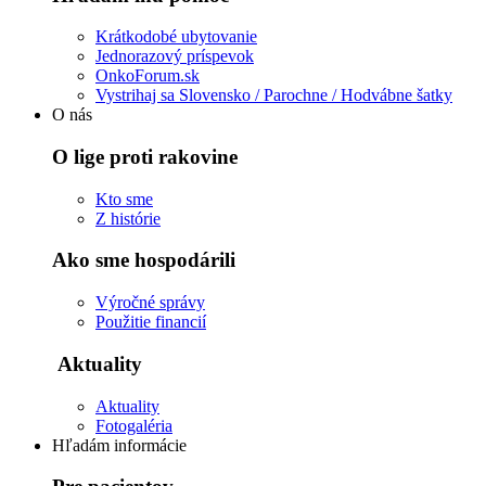
Krátkodobé ubytovanie
Jednorazový príspevok
OnkoForum.sk
Vystrihaj sa Slovensko / Parochne / Hodvábne šatky
O nás
O lige proti rakovine
Kto sme
Z histórie
Ako sme hospodárili
Výročné správy
Použitie financií
Aktuality
Aktuality
Fotogaléria
Hľadám informácie