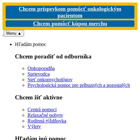
Chcem príspevkom pomôcť onkologickým
pacientom
Chcem pomôcť kúpou merchu
Menu
▲
Hľadám pomoc
Chcem poradiť od odborníka
Onkoporadňa
Sprievodca
Sieť onkopsychológov
Psychologická pomoc pre príbuzných a pozostalých
Chcem žiť aktívne
Centrá pomoci
Relaxačné pobyty
Rodinná týždňovka
Výlety
Hľadám inú pomoc