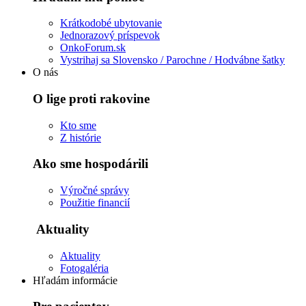
Krátkodobé ubytovanie
Jednorazový príspevok
OnkoForum.sk
Vystrihaj sa Slovensko / Parochne / Hodvábne šatky
O nás
O lige proti rakovine
Kto sme
Z histórie
Ako sme hospodárili
Výročné správy
Použitie financií
Aktuality
Aktuality
Fotogaléria
Hľadám informácie