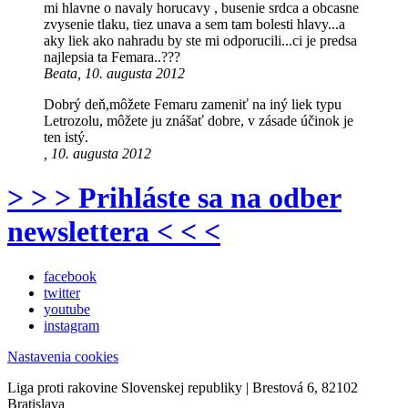
mi hlavne o navaly horucavy , busenie srdca a obcasne
zvysenie tlaku, tiez unava a sem tam bolesti hlavy...a
aky liek ako nahradu by ste mi odporucili...ci je predsa
najlepsia ta Femara..???
Beata, 10. augusta 2012
Dobrý deň,môžete Femaru zameniť na iný liek typu
Letrozolu, môžete ju znášať dobre, v zásade účinok je
ten istý.
, 10. augusta 2012
> > > Prihláste sa na odber
newslettera < < <
facebook
twitter
youtube
instagram
Nastavenia cookies
Liga proti rakovine Slovenskej republiky | Brestová 6, 82102
Bratislava