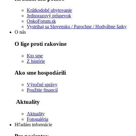
Krátkodobé ubytovanie
Jednorazový príspevok
OnkoForum.sk
Vystrihaj sa Slovensko / Parochne / Hodvábne šatky
O nás
O lige proti rakovine
Kto sme
Z histórie
Ako sme hospodárili
Výročné správy
Použitie financií
Aktuality
Aktuality
Fotogaléria
Hľadám informácie