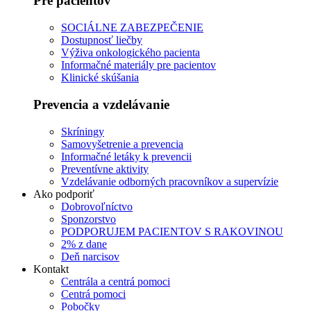
Pre pacientov
SOCIÁLNE ZABEZPEČENIE
Dostupnosť liečby
Výživa onkologického pacienta
Informačné materiály pre pacientov
Klinické skúšania
Prevencia a vzdelávanie
Skríningy
Samovyšetrenie a prevencia
Informačné letáky k prevencii
Preventívne aktivity
Vzdelávanie odborných pracovníkov a supervízie
Ako podporiť
Dobrovoľníctvo
Sponzorstvo
PODPORUJEM PACIENTOV S RAKOVINOU
2% z dane
Deň narcisov
Kontakt
Centrála a centrá pomoci
Centrá pomoci
Pobočky