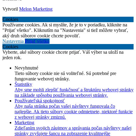
Vytvoril
Melon Marketing
Cookies
Používame cookies. Ak si myslíte, že je to v poriadku, kliknite na
"Prijať všetko". Kliknutím na "Nastavenia" si tiež môžete vybrať,
aký druh súborov cookie chcete povoliť.
Nastavenia
Prijať všetko
Cookies
Vyberte, aké súbory cookie chcete prijať. Váš výber sa uloží na
jeden rok.
Nevyhnutné
Tieto súbory cookie nie sú voliteľné. Sú potrebné pre
fungovanie webovej stránky.
Štatistiky
Aby sme mohli zlepšiť funkčnosť a štruktúru webovej stránky
na základe spôsobu používania webovej stránky.
Používateľská spokojnosť
Aby naša stránka počas vašej návštevy fungovala čo
najlepšie. Ak tieto súbory cookie odmietnete, niektoré funkcie
z webovej stránky zmiznú.
Marketing
Zdieľaním svojich záujmov a správania počas návštevy našej
stránky zvyšujete šancu na zobrazenie kvalitnejšie