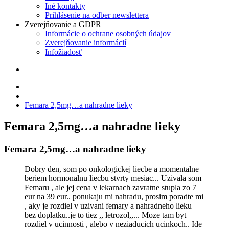
Iné kontakty
Prihlásenie na odber newslettera
Zverejňovanie a GDPR
Informácie o ochrane osobných údajov
Zverejňovanie informácií
Infožiadosť
Femara 2,5mg…a nahradne lieky
Femara 2,5mg…a nahradne lieky
Femara 2,5mg…a nahradne lieky
Dobry den, som po onkologickej liecbe a momentalne
beriem hormonalnu liecbu stvrty mesiac... Uzivala som
Femaru , ale jej cena v lekarnach zavratne stupla zo 7
eur na 39 eur.. ponukaju mi nahradu, prosim poradte mi
, aky je rozdiel v uzivani femary a nahradneho lieku
bez doplatku..je to tiez ,, letrozol,,... Moze tam byt
rozdiel v ucinnosti , alebo v neziaducich ucinkoch.. Ide