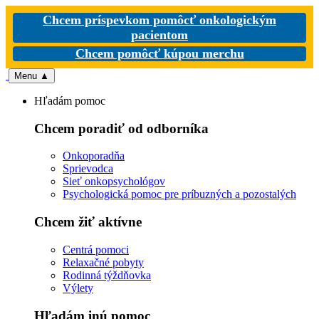
Chcem príspevkom pomôcť onkologickým
pacientom
Chcem pomôcť kúpou merchu
Menu
▲
Hľadám pomoc
Chcem poradiť od odborníka
Onkoporadňa
Sprievodca
Sieť onkopsychológov
Psychologická pomoc pre príbuzných a pozostalých
Chcem žiť aktívne
Centrá pomoci
Relaxačné pobyty
Rodinná týždňovka
Výlety
Hľadám inú pomoc