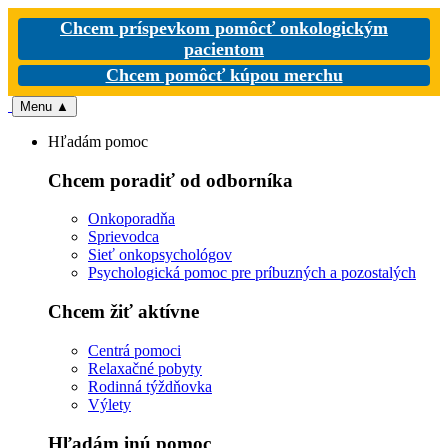
Chcem príspevkom pomôcť onkologickým
pacientom
Chcem pomôcť kúpou merchu
Menu
▲
Hľadám pomoc
Chcem poradiť od odborníka
Onkoporadňa
Sprievodca
Sieť onkopsychológov
Psychologická pomoc pre príbuzných a pozostalých
Chcem žiť aktívne
Centrá pomoci
Relaxačné pobyty
Rodinná týždňovka
Výlety
Hľadám inú pomoc