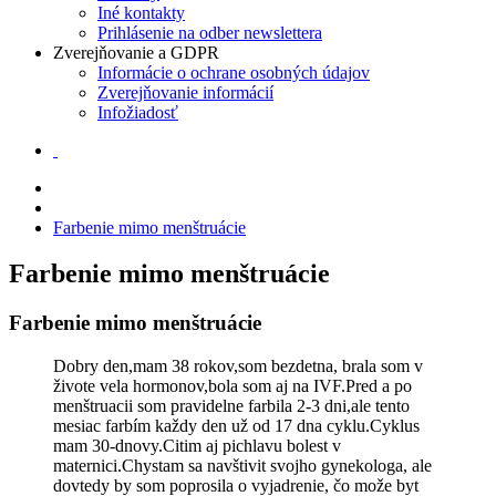
Iné kontakty
Prihlásenie na odber newslettera
Zverejňovanie a GDPR
Informácie o ochrane osobných údajov
Zverejňovanie informácií
Infožiadosť
Farbenie mimo menštruácie
Farbenie mimo menštruácie
Farbenie mimo menštruácie
Dobry den,mam 38 rokov,som bezdetna, brala som v
živote vela hormonov,bola som aj na IVF.Pred a po
menštruacii som pravidelne farbila 2-3 dni,ale tento
mesiac farbím každy den už od 17 dna cyklu.Cyklus
mam 30-dnovy.Citim aj pichlavu bolest v
maternici.Chystam sa navštivit svojho gynekologa, ale
dovtedy by som poprosila o vyjadrenie, čo može byt