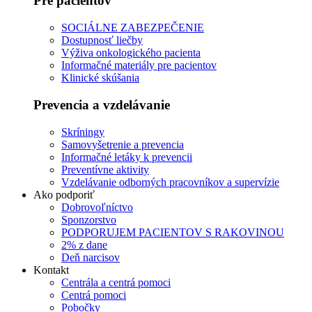
Pre pacientov
SOCIÁLNE ZABEZPEČENIE
Dostupnosť liečby
Výživa onkologického pacienta
Informačné materiály pre pacientov
Klinické skúšania
Prevencia a vzdelávanie
Skríningy
Samovyšetrenie a prevencia
Informačné letáky k prevencii
Preventívne aktivity
Vzdelávanie odborných pracovníkov a supervízie
Ako podporiť
Dobrovoľníctvo
Sponzorstvo
PODPORUJEM PACIENTOV S RAKOVINOU
2% z dane
Deň narcisov
Kontakt
Centrála a centrá pomoci
Centrá pomoci
Pobočky