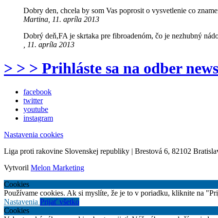
Dobry den, chcela by som Vas poprosit o vysvetlenie co zna
Martina, 11. apríla 2013
Dobrý deň,FA je skrtaka pre fibroadenóm, čo je nezhubný nád
, 11. apríla 2013
> > > Prihláste sa na odber news
facebook
twitter
youtube
instagram
Nastavenia cookies
Liga proti rakovine Slovenskej republiky | Brestová 6, 82102 Bratisla
Vytvoril
Melon Marketing
Cookies
Používame cookies. Ak si myslíte, že je to v poriadku, kliknite na "P
Nastavenia
Prijať všetko
Cookies