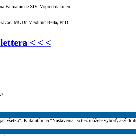
mena Fa mammae SIV. Vopred dakujem.
or.Doc. MUDr. Vladimír Bella, PhD.
lettera < < <
va
rijať všetko". Kliknutím na "Nastavenia" si tiež môžete vybrať, aký dru