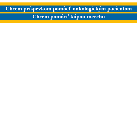
Chcem príspevkom pomôcť onkologickým pacientom
Chcem pomôcť kúpou merchu