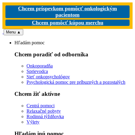
Chcem príspevkom pomôcť onkologickým
pacientom
Chcem pomôcť kúpou merchu
Menu
▲
Hľadám pomoc
Chcem poradiť od odborníka
Onkoporadňa
Sprievodca
Sieť onkopsychológov
Psychologická pomoc pre príbuzných a pozostalých
Chcem žiť aktívne
Centrá pomoci
Relaxačné pobyty
Rodinná týždňovka
Výlety
Hľadám inú pomoc