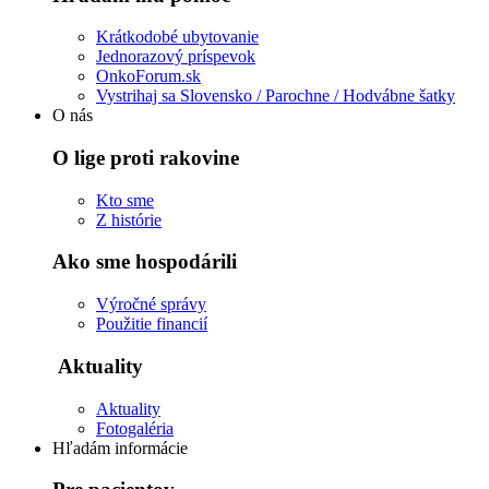
Krátkodobé ubytovanie
Jednorazový príspevok
OnkoForum.sk
Vystrihaj sa Slovensko / Parochne / Hodvábne šatky
O nás
O lige proti rakovine
Kto sme
Z histórie
Ako sme hospodárili
Výročné správy
Použitie financií
Aktuality
Aktuality
Fotogaléria
Hľadám informácie