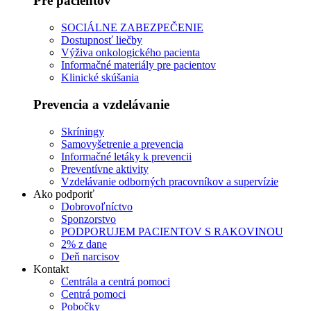
Pre pacientov
SOCIÁLNE ZABEZPEČENIE
Dostupnosť liečby
Výživa onkologického pacienta
Informačné materiály pre pacientov
Klinické skúšania
Prevencia a vzdelávanie
Skríningy
Samovyšetrenie a prevencia
Informačné letáky k prevencii
Preventívne aktivity
Vzdelávanie odborných pracovníkov a supervízie
Ako podporiť
Dobrovoľníctvo
Sponzorstvo
PODPORUJEM PACIENTOV S RAKOVINOU
2% z dane
Deň narcisov
Kontakt
Centrála a centrá pomoci
Centrá pomoci
Pobočky