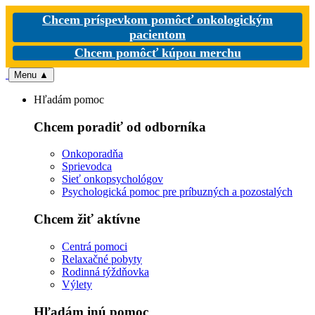
Chcem príspevkom pomôcť onkologickým
pacientom
Chcem pomôcť kúpou merchu
Menu
▲
Hľadám pomoc
Chcem poradiť od odborníka
Onkoporadňa
Sprievodca
Sieť onkopsychológov
Psychologická pomoc pre príbuzných a pozostalých
Chcem žiť aktívne
Centrá pomoci
Relaxačné pobyty
Rodinná týždňovka
Výlety
Hľadám inú pomoc