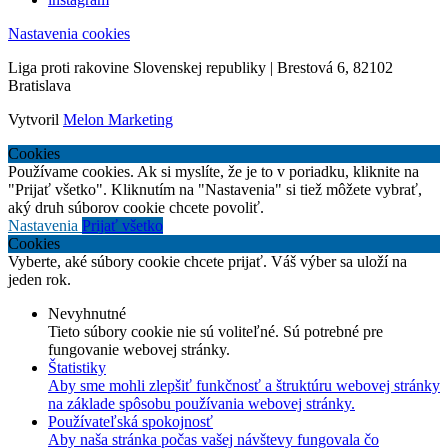
Nastavenia cookies
Liga proti rakovine Slovenskej republiky | Brestová 6, 82102
Bratislava
Vytvoril
Melon Marketing
Cookies
Používame cookies. Ak si myslíte, že je to v poriadku, kliknite na
"Prijať všetko". Kliknutím na "Nastavenia" si tiež môžete vybrať,
aký druh súborov cookie chcete povoliť.
Nastavenia
Prijať všetko
Cookies
Vyberte, aké súbory cookie chcete prijať. Váš výber sa uloží na
jeden rok.
Nevyhnutné
Tieto súbory cookie nie sú voliteľné. Sú potrebné pre
fungovanie webovej stránky.
Štatistiky
Aby sme mohli zlepšiť funkčnosť a štruktúru webovej stránky
na základe spôsobu používania webovej stránky.
Používateľská spokojnosť
Aby naša stránka počas vašej návštevy fungovala čo