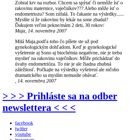
Zobral krv na rozbor. Chcem sa spýtať či nemôže ísť o
rakovinu maternice, vaječníkov??? Alebo môže ísť o
endometriozu? Som zúfalá. To čakanie na výsledky......
Myslíte si že rakovinu by lekár na sone zbadal?
Ďakujem veľmi pekne/mám 2 deti, 30 rokov/
Maja, 14. novembra 2007
Milá Maja,podľa toho čo píšete ste už pod
gynekologickým dohľadom. Keď je gynekologické
vyšetrenie aj Sono aj biochémia negatívne, nie je treba
myslieť na rakovinu vaječníkov. Môže prichádzať do
úvahy endometrióza. To nie je ale žiadna zhubná
záležitosť. Počkajte na výsledky vyšetrení ale ničoho
dramatického sa myslím nemusíte obávať.
, 14. novembra 2007
> > > Prihláste sa na odber
newslettera < < <
facebook
twitter
youtube
instagram