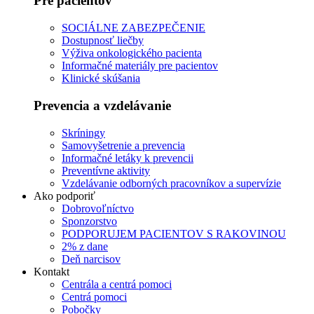
Pre pacientov
SOCIÁLNE ZABEZPEČENIE
Dostupnosť liečby
Výživa onkologického pacienta
Informačné materiály pre pacientov
Klinické skúšania
Prevencia a vzdelávanie
Skríningy
Samovyšetrenie a prevencia
Informačné letáky k prevencii
Preventívne aktivity
Vzdelávanie odborných pracovníkov a supervízie
Ako podporiť
Dobrovoľníctvo
Sponzorstvo
PODPORUJEM PACIENTOV S RAKOVINOU
2% z dane
Deň narcisov
Kontakt
Centrála a centrá pomoci
Centrá pomoci
Pobočky