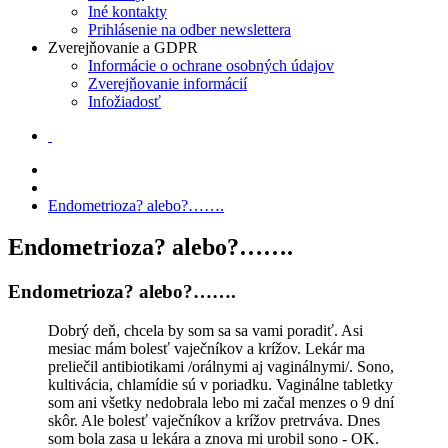
Iné kontakty
Prihlásenie na odber newslettera
Zverejňovanie a GDPR
Informácie o ochrane osobných údajov
Zverejňovanie informácií
Infožiadosť
Endometrioza? alebo?…….
Endometrioza? alebo?…….
Endometrioza? alebo?…….
Dobrý deň, chcela by som sa sa vami poradiť. Asi
mesiac mám bolesť vaječníkov a krížov. Lekár ma
preliečil antibiotikami /orálnymi aj vaginálnymi/. Sono,
kultivácia, chlamídie sú v poriadku. Vaginálne tabletky
som ani všetky nedobrala lebo mi začal menzes o 9 dní
skôr. Ale bolesť vaječníkov a krížov pretrváva. Dnes
som bola zasa u lekára a znova mi urobil sono - OK.