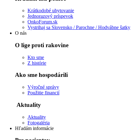
Krátkodobé ubytovanie
Jednorazový príspevok
OnkoForum.sk
Vystrihaj sa Slovensko / Parochne / Hodvábne šatky
O nás
O lige proti rakovine
Kto sme
Z histórie
Ako sme hospodárili
Výročné správy
Použitie financií
Aktuality
Aktuality
Fotogaléria
Hľadám informácie