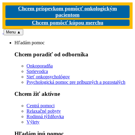
Chcem príspevkom pomôcť onkologickým
pacientom
Chcem pomôcť kúpou merchu
Menu
▲
Hľadám pomoc
Chcem poradiť od odborníka
Onkoporadňa
Sprievodca
Sieť onkopsychológov
Psychologická pomoc pre príbuzných a pozostalých
Chcem žiť aktívne
Centrá pomoci
Relaxačné pobyty
Rodinná týždňovka
Výlety
Hľadám inú pomoc