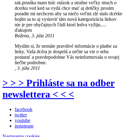
rak.prsníka mam tisíc otázok a strašne veľky strach o
dcerku ved ked sa vydá chce mať aj detičky prosím
poradte mi nechcem aby sa niečo veľmi zlé stalo dcérke
bojím sa to aj vysloviť táto nová kategorizácia liekov
nie je pre obyčajnych ľúdí ktorí ledva vyžiju.....
ďakujem
Božena, 3. júla 2011
Myslím si, že nemáte pravdivé informácie o platbe za
lieky. Vaša dcéra je dospelá a určite sa vie o seba
postarať a pravdepodobne Vás neinformovala o svojej
liečbe podrobne.
, 3. júla 2011
> > > Prihláste sa na odber
newslettera < < <
facebook
twitter
youtube
instagram
Nastavenia cookies