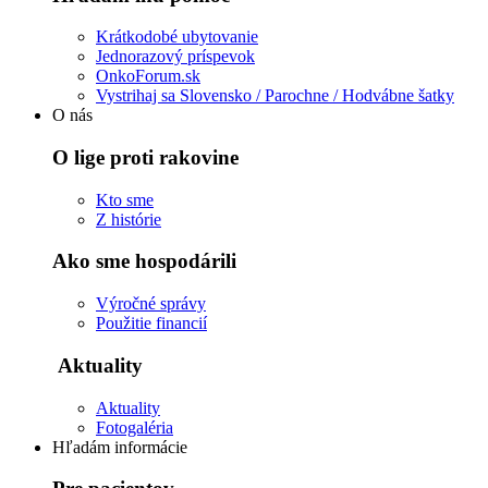
Krátkodobé ubytovanie
Jednorazový príspevok
OnkoForum.sk
Vystrihaj sa Slovensko / Parochne / Hodvábne šatky
O nás
O lige proti rakovine
Kto sme
Z histórie
Ako sme hospodárili
Výročné správy
Použitie financií
Aktuality
Aktuality
Fotogaléria
Hľadám informácie