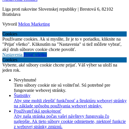
Liga proti rakovine Slovenskej republiky | Brestová 6, 82102
Bratislava
Vytvoril
Melon Marketing
Cookies
Používame cookies. Ak si myslíte, že je to v poriadku, kliknite na
"Prijať všetko". Kliknutím na "Nastavenia" si tiež môžete vybrať,
aký druh súborov cookie chcete povoliť.
Nastavenia
Prijať všetko
Cookies
Vyberte, aké súbory cookie chcete prijať. Váš výber sa uloží na
jeden rok.
Nevyhnutné
Tieto súbory cookie nie sú voliteľné. Sú potrebné pre
fungovanie webovej stránky.
Štatistiky
Aby sme mohli zlepšiť funkčnosť a štruktúru webovej stránky
na základe spôsobu používania webovej stránky.
Používateľská spokojnosť
Aby naša stránka počas vašej návštevy fungovala čo
najlepšie. Ak tieto súbory cookie odmietnete, niektoré funkcie
z webovej stránky zmiznú.