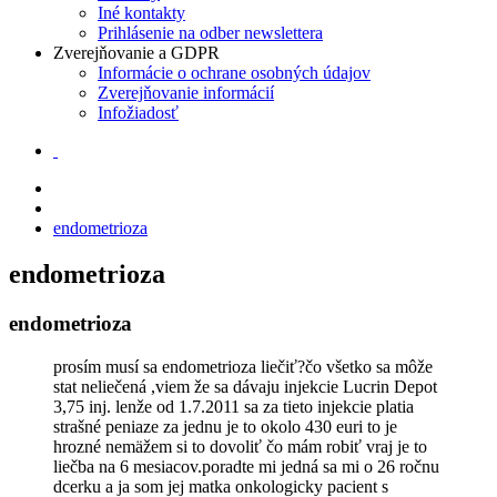
Iné kontakty
Prihlásenie na odber newslettera
Zverejňovanie a GDPR
Informácie o ochrane osobných údajov
Zverejňovanie informácií
Infožiadosť
endometrioza
endometrioza
endometrioza
prosím musí sa endometrioza liečiť?čo všetko sa môže
stat neliečená ,viem že sa dávaju injekcie Lucrin Depot
3,75 inj. lenže od 1.7.2011 sa za tieto injekcie platia
strašné peniaze za jednu je to okolo 430 euri to je
hrozné nemäžem si to dovoliť čo mám robiť vraj je to
liečba na 6 mesiacov.poradte mi jedná sa mi o 26 ročnu
dcerku a ja som jej matka onkologicky pacient s