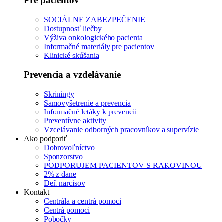
Pre pacientov
SOCIÁLNE ZABEZPEČENIE
Dostupnosť liečby
Výživa onkologického pacienta
Informačné materiály pre pacientov
Klinické skúšania
Prevencia a vzdelávanie
Skríningy
Samovyšetrenie a prevencia
Informačné letáky k prevencii
Preventívne aktivity
Vzdelávanie odborných pracovníkov a supervízie
Ako podporiť
Dobrovoľníctvo
Sponzorstvo
PODPORUJEM PACIENTOV S RAKOVINOU
2% z dane
Deň narcisov
Kontakt
Centrála a centrá pomoci
Centrá pomoci
Pobočky