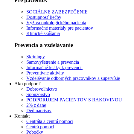
Pre pacientov
SOCIÁLNE ZABEZPEČENIE
Dostupnosť liečby
Výživa onkologického pacienta
Informačné materiály pre pacientov
Klinické skúšania
Prevencia a vzdelávanie
Skríningy
Samovyšetrenie a prevencia
Informačné letáky k prevencii
Preventívne aktivity
Vzdelávanie odborných pracovníkov a supervízie
Ako podporiť
Dobrovoľníctvo
Sponzorstvo
PODPORUJEM PACIENTOV S RAKOVINOU
2% z dane
Deň narcisov
Kontakt
Centrála a centrá pomoci
Centrá pomoci
Pobočky