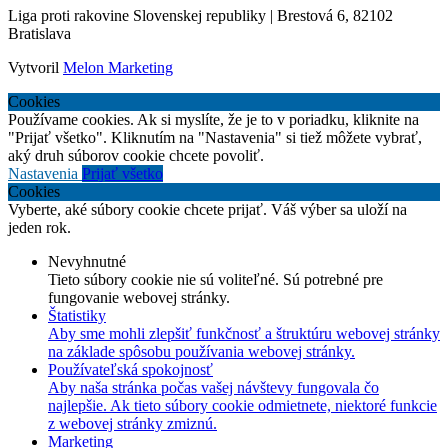
Liga proti rakovine Slovenskej republiky | Brestová 6, 82102
Bratislava
Vytvoril
Melon Marketing
Cookies
Používame cookies. Ak si myslíte, že je to v poriadku, kliknite na
"Prijať všetko". Kliknutím na "Nastavenia" si tiež môžete vybrať,
aký druh súborov cookie chcete povoliť.
Nastavenia
Prijať všetko
Cookies
Vyberte, aké súbory cookie chcete prijať. Váš výber sa uloží na
jeden rok.
Nevyhnutné
Tieto súbory cookie nie sú voliteľné. Sú potrebné pre
fungovanie webovej stránky.
Štatistiky
Aby sme mohli zlepšiť funkčnosť a štruktúru webovej stránky
na základe spôsobu používania webovej stránky.
Používateľská spokojnosť
Aby naša stránka počas vašej návštevy fungovala čo
najlepšie. Ak tieto súbory cookie odmietnete, niektoré funkcie
z webovej stránky zmiznú.
Marketing