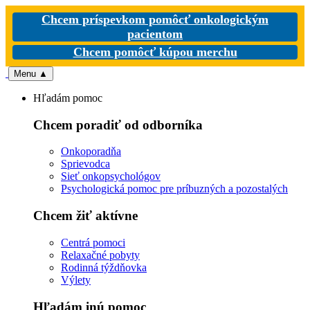
Chcem príspevkom pomôcť onkologickým
pacientom
Chcem pomôcť kúpou merchu
Menu
▲
Hľadám pomoc
Chcem poradiť od odborníka
Onkoporadňa
Sprievodca
Sieť onkopsychológov
Psychologická pomoc pre príbuzných a pozostalých
Chcem žiť aktívne
Centrá pomoci
Relaxačné pobyty
Rodinná týždňovka
Výlety
Hľadám inú pomoc