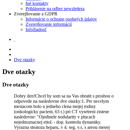
Iné kontakty
Prihlásenie na odber newslettera
Zverejňovanie a GDPR
Informácie o ochrane osobných údajov
Zverejňovanie informácií
Infožiadosť
Dve otazky
Dve otazky
Dve otazky
Dobry den!Chcel by som sa na Vas obratit s prosbou o
odpovede na nasledovne dve otazky:1. Pre necelym
mesiacom bolo u jedneho clena mojej rodiny
(onkologicky pacient, 63 r.) pri CT vysetreni zistene
nasledovne: "Ojedinele nodularity v plucach
nejednoznacnej etiol. - dop. kontrolu dynamiky.
Vyrazna steatoza heparu, v 4. seg. v.s. s areou menej