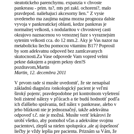
steatotickeho parenchymu. expanzia v chvoste
pankreasu - prim. tu?, mts pri zakl. ochoreni?, malo
pravdepod. naliehajuci akcesorny lien." Z vysie
uvedeneho ma zaujima najma mozna prognoza dalsie
vyvoja v pankreatickej oblasti, kedze pankreas je
normalnej velkosti, s nodularitou v chvostovej casti
okrajovo naznacenou vo venoznej faze s vyraznejsim
sytenim velkosti cca. do 12 mm.2. Aky je Vas nazor na
metabolicku liecbu pomocou vitaminu B17? Poprosil
by som adekvatnu odpoved bez zamlcavanych
skutocnosti.Za Vase odpovede Vam vopred velmi
pekne dakujem a prajem pekny den!S
pozdravom,Martin
Martin, 12. decembra 2011
V prvom rade si musíte uvedomiť, že ste nenapísal
základnú diagnózu /onkologický pacient je veľmi
široký pojem/, pravdepodobne pri kontrolnom vyšetrení
boli zistené nálezy v pľúcach a tie budú hodnotiť podľa
ich ďalšieho správania, tiež nález v pankrease, alebo v
jeho blízkosti nie je jednoznačný, takže adekvátna
odpoveď t.č. nie je možná. Musíte veriť lekárovi že
urobí všetko, aby pomohol včas a adekvátne svojmu
pacientovi, zlepší sa nielen spolupráca ,ale aj úspešnosť
liečby je vždy lepšia pre pacienta. Priznám sa Vám, že