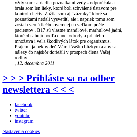
vždy som sa riadila poznatkami vedy - odporúčala a
brala som len lieky, ktoré boli schválené ústavom pre
kontrolu liečiv. Zažila som aj "zázraky" ktoré sa
poznatkami nedali vysvetliť, ale i napriek tomu som
zostala verná liečbe overenej na veľkom počte
pacientov . B17 sú vlastne mandľové, marhuľové jadrá,
ktoré obsahujú podľa danej odrody a prijatého
množstva i veľa škodlivých látok pre organizmus.
Prajem i ja pekný deň Vám i Vaším blízkym a aby sa
nálezy čo najskôr doriešili v prospech člena Vašej
rodiny.
, 12. decembra 2011
> > > Prihláste sa na odber
newslettera < < <
facebook
twitter
youtube
instagram
Nastavenia cookies