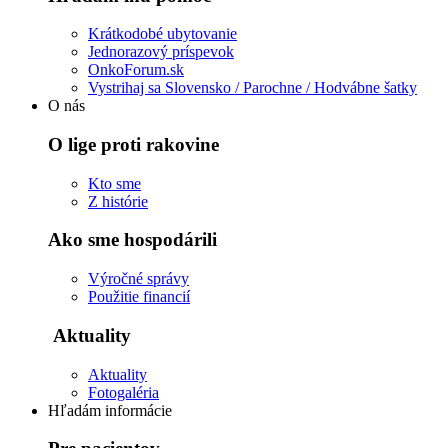
Krátkodobé ubytovanie
Jednorazový príspevok
OnkoForum.sk
Vystrihaj sa Slovensko / Parochne / Hodvábne šatky
O nás
O lige proti rakovine
Kto sme
Z histórie
Ako sme hospodárili
Výročné správy
Použitie financií
Aktuality
Aktuality
Fotogaléria
Hľadám informácie