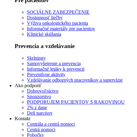
Pre pacientov
SOCIÁLNE ZABEZPEČENIE
Dostupnosť liečby
Výživa onkologického pacienta
Informačné materiály pre pacientov
Klinické skúšania
Prevencia a vzdelávanie
Skríningy
Samovyšetrenie a prevencia
Informačné letáky k prevencii
Preventívne aktivity
Vzdelávanie odborných pracovníkov a supervízie
Ako podporiť
Dobrovoľníctvo
Sponzorstvo
PODPORUJEM PACIENTOV S RAKOVINOU
2% z dane
Deň narcisov
Kontakt
Centrála a centrá pomoci
Centrá pomoci
Pobočky