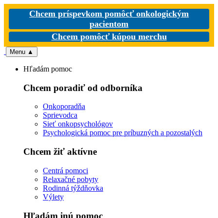
Chcem príspevkom pomôcť onkologickým
pacientom
Chcem pomôcť kúpou merchu
Menu
▲
Hľadám pomoc
Chcem poradiť od odborníka
Onkoporadňa
Sprievodca
Sieť onkopsychológov
Psychologická pomoc pre príbuzných a pozostalých
Chcem žiť aktívne
Centrá pomoci
Relaxačné pobyty
Rodinná týždňovka
Výlety
Hľadám inú pomoc