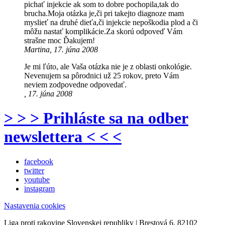
pichať injekcie ak som to dobre pochopila,tak do
brucha.Moja otázka je,či pri takejto diagnoze mam
myslieť na druhé dieťa,či injekcie nepoškodia plod a či
môžu nastať komplikácie.Za skorú odpoveď Vám
strašne moc Ďakujem!
Martina, 17. júna 2008
Je mi ľúto, ale Vaša otázka nie je z oblasti onkológie.
Nevenujem sa pôrodnici už 25 rokov, preto Vám
neviem zodpovedne odpovedať.
, 17. júna 2008
> > > Prihláste sa na odber
newslettera < < <
facebook
twitter
youtube
instagram
Nastavenia cookies
Liga proti rakovine Slovenskej republiky | Brestová 6, 82102