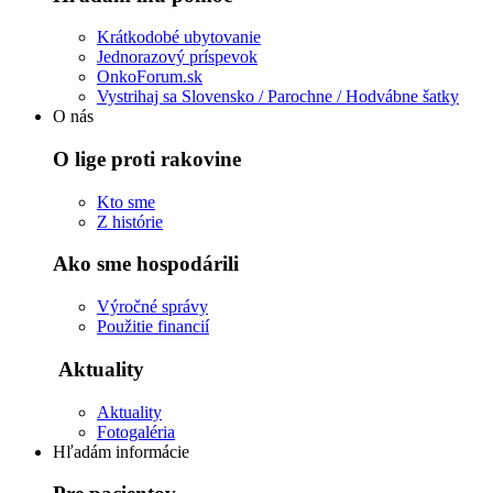
Krátkodobé ubytovanie
Jednorazový príspevok
OnkoForum.sk
Vystrihaj sa Slovensko / Parochne / Hodvábne šatky
O nás
O lige proti rakovine
Kto sme
Z histórie
Ako sme hospodárili
Výročné správy
Použitie financií
Aktuality
Aktuality
Fotogaléria
Hľadám informácie