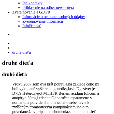
Iné kontakty
Prihlásenie na odber newslettera
Zverejňovanie a GDPR
Informácie o ochrane osobných údajov
Zverejňovanie informácií
Infožiadosť
druhé dieťa
druhé dieťa
druhé dieťa
Vroku 2007 som dva krát potratila,na základe čoho mi
boli vykonané vyšetrenia genetiky,krvi..Dg.záver je
D759 Heterozygot MTHFR.Beriem acidum folicum a
anopiryn 30mg1xdenne.Odporučenie:parametre v
norme,dna potvrdená mthfr-sama o sebe nevie k
zvýšeným trombotickým komplikáciam.Bolo mi
povedané,že v prípade otehotnenia,si budem musieť