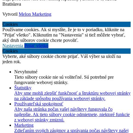
Bratislava
Vytvoril
Melon Marketing
Cookies
Používame cookies. Ak si myslíte, že je to v poriadku, kliknite na
"Prijať všetko". Kliknutím na "Nastavenia" si tiež môžete vybrať,
aký druh súborov cookie chcete povoliť.
Nastavenia
Prijať všetko
Cookies
Vyberte, aké súbory cookie chcete prijať. Váš výber sa uloží na
jeden rok.
Nevyhnutné
Tieto súbory cookie nie sú voliteľné. Sú potrebné pre
fungovanie webovej stránky.
Štatistiky
Aby sme mohli zlepšiť funkčnosť a štruktúru webovej stránky
na základe spôsobu používania webovej stránky.
Používateľská spokojnosť
Aby naša stránka počas vašej návštevy fungovala čo
najlepšie. Ak tieto súbory cookie odmietnete, niektoré funkcie
z webovej stránky zmiznú.
Marketing
Zdieľaním svojich záujmov a správania počas návštevy našej