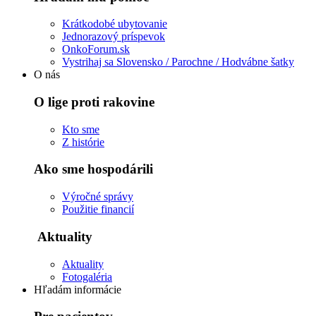
Krátkodobé ubytovanie
Jednorazový príspevok
OnkoForum.sk
Vystrihaj sa Slovensko / Parochne / Hodvábne šatky
O nás
O lige proti rakovine
Kto sme
Z histórie
Ako sme hospodárili
Výročné správy
Použitie financií
Aktuality
Aktuality
Fotogaléria
Hľadám informácie