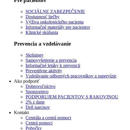
Pre pacientov
SOCIÁLNE ZABEZPEČENIE
Dostupnosť liečby
Výživa onkologického pacienta
Informačné materiály pre pacientov
Klinické skúšania
Prevencia a vzdelávanie
Skríningy
Samovyšetrenie a prevencia
Informačné letáky k prevencii
Preventívne aktivity
Vzdelávanie odborných pracovníkov a supervízie
Ako podporiť
Dobrovoľníctvo
Sponzorstvo
PODPORUJEM PACIENTOV S RAKOVINOU
2% z dane
Deň narcisov
Kontakt
Centrála a centrá pomoci
Centrá pomoci
Pobočky