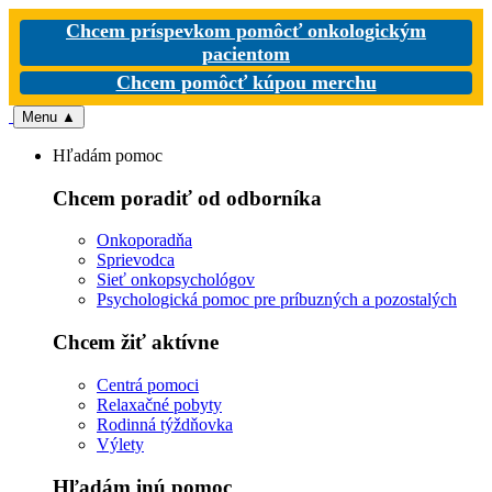
Chcem príspevkom pomôcť onkologickým
pacientom
Chcem pomôcť kúpou merchu
Menu
▲
Hľadám pomoc
Chcem poradiť od odborníka
Onkoporadňa
Sprievodca
Sieť onkopsychológov
Psychologická pomoc pre príbuzných a pozostalých
Chcem žiť aktívne
Centrá pomoci
Relaxačné pobyty
Rodinná týždňovka
Výlety
Hľadám inú pomoc