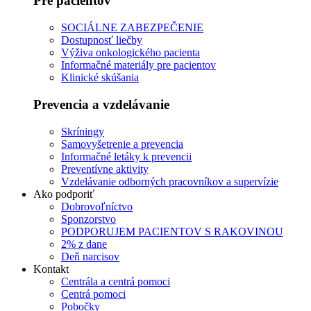
Pre pacientov
SOCIÁLNE ZABEZPEČENIE
Dostupnosť liečby
Výživa onkologického pacienta
Informačné materiály pre pacientov
Klinické skúšania
Prevencia a vzdelávanie
Skríningy
Samovyšetrenie a prevencia
Informačné letáky k prevencii
Preventívne aktivity
Vzdelávanie odborných pracovníkov a supervízie
Ako podporiť
Dobrovoľníctvo
Sponzorstvo
PODPORUJEM PACIENTOV S RAKOVINOU
2% z dane
Deň narcisov
Kontakt
Centrála a centrá pomoci
Centrá pomoci
Pobočky