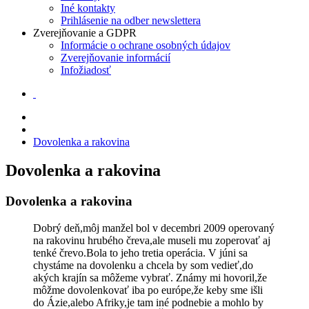
Iné kontakty
Prihlásenie na odber newslettera
Zverejňovanie a GDPR
Informácie o ochrane osobných údajov
Zverejňovanie informácií
Infožiadosť
Dovolenka a rakovina
Dovolenka a rakovina
Dovolenka a rakovina
Dobrý deň,môj manžel bol v decembri 2009 operovaný
na rakovinu hrubého čreva,ale museli mu zoperovať aj
tenké črevo.Bola to jeho tretia operácia. V júni sa
chystáme na dovolenku a chcela by som vedieť,do
akých krajín sa môžeme vybrať. Známy mi hovoril,že
môžme dovolenkovať iba po európe,že keby sme išli
do Ázie,alebo Afriky,je tam iné podnebie a mohlo by