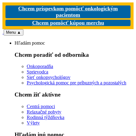
Chcem príspevkom pomôcť onkologickým
pacientom
Chcem pomôcť kúpou merchu
Menu
▲
Hľadám pomoc
Chcem poradiť od odborníka
Onkoporadňa
Sprievodca
Sieť onkopsychológov
Psychologická pomoc pre príbuzných a pozostalých
Chcem žiť aktívne
Centrá pomoci
Relaxačné pobyty
Rodinná týždňovka
Výlety
Hľadám inú pomoc