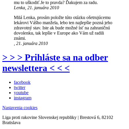
mu to uškodiť.Je to pravda? Ďakujem za radu.
Lenka, 21. januára 2010
Milá Lenka, prosím položte túto otázku ošetrujúcemu
lekárovi Vášho manžela, lebo ten najlepšie pozná jeho
zdravotný stav. Iste ak bude možné ísť na zahraničnú
dovolenku, tak lepšie v Europe ako Vám už radili
známi.
, 21. januára 2010
> > > Prihláste sa na odber
newslettera < < <
facebook
twitter
youtube
instagram
Nastavenia cookies
Liga proti rakovine Slovenskej republiky | Brestová 6, 82102
Bratislava