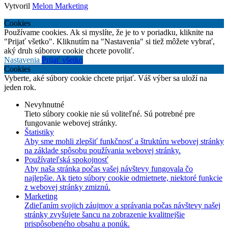
Vytvoril
Melon Marketing
Cookies
Používame cookies. Ak si myslíte, že je to v poriadku, kliknite na
"Prijať všetko". Kliknutím na "Nastavenia" si tiež môžete vybrať,
aký druh súborov cookie chcete povoliť.
Nastavenia
Prijať všetko
Cookies
Vyberte, aké súbory cookie chcete prijať. Váš výber sa uloží na
jeden rok.
Nevyhnutné
Tieto súbory cookie nie sú voliteľné. Sú potrebné pre
fungovanie webovej stránky.
Štatistiky
Aby sme mohli zlepšiť funkčnosť a štruktúru webovej stránky
na základe spôsobu používania webovej stránky.
Používateľská spokojnosť
Aby naša stránka počas vašej návštevy fungovala čo
najlepšie. Ak tieto súbory cookie odmietnete, niektoré funkcie
z webovej stránky zmiznú.
Marketing
Zdieľaním svojich záujmov a správania počas návštevy našej
stránky zvyšujete šancu na zobrazenie kvalitnejšie
prispôsobeného obsahu a ponúk.