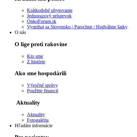
Krátkodobé ubytovanie
Jednorazový príspevok
OnkoForum.sk
Vystrihaj sa Slovensko / Parochne / Hodvábne šatky
O nás
O lige proti rakovine
Kto sme
Z histórie
Ako sme hospodárili
Výročné správy
Použitie financií
Aktuality
Aktuality
Fotogaléria
Hľadám informácie