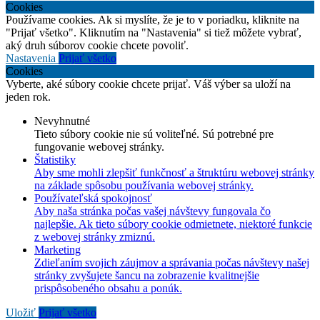
Cookies
Používame cookies. Ak si myslíte, že je to v poriadku, kliknite na
"Prijať všetko". Kliknutím na "Nastavenia" si tiež môžete vybrať,
aký druh súborov cookie chcete povoliť.
Nastavenia
Prijať všetko
Cookies
Vyberte, aké súbory cookie chcete prijať. Váš výber sa uloží na
jeden rok.
Nevyhnutné
Tieto súbory cookie nie sú voliteľné. Sú potrebné pre
fungovanie webovej stránky.
Štatistiky
Aby sme mohli zlepšiť funkčnosť a štruktúru webovej stránky
na základe spôsobu používania webovej stránky.
Používateľská spokojnosť
Aby naša stránka počas vašej návštevy fungovala čo
najlepšie. Ak tieto súbory cookie odmietnete, niektoré funkcie
z webovej stránky zmiznú.
Marketing
Zdieľaním svojich záujmov a správania počas návštevy našej
stránky zvyšujete šancu na zobrazenie kvalitnejšie
prispôsobeného obsahu a ponúk.
Uložiť
Prijať všetko