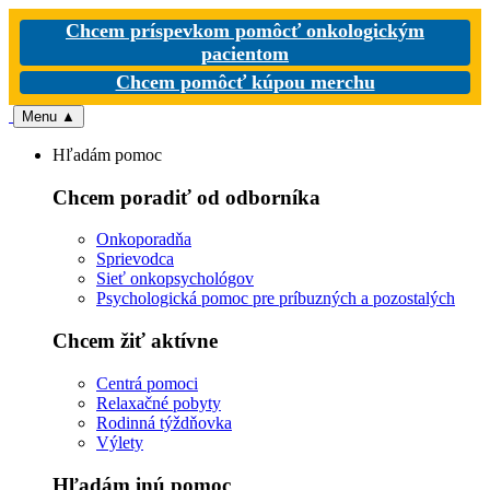
Chcem príspevkom pomôcť onkologickým
pacientom
Chcem pomôcť kúpou merchu
Menu
▲
Hľadám pomoc
Chcem poradiť od odborníka
Onkoporadňa
Sprievodca
Sieť onkopsychológov
Psychologická pomoc pre príbuzných a pozostalých
Chcem žiť aktívne
Centrá pomoci
Relaxačné pobyty
Rodinná týždňovka
Výlety
Hľadám inú pomoc