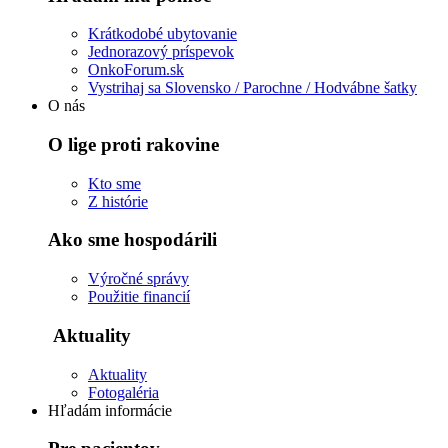
Krátkodobé ubytovanie
Jednorazový príspevok
OnkoForum.sk
Vystrihaj sa Slovensko / Parochne / Hodvábne šatky
O nás
O lige proti rakovine
Kto sme
Z histórie
Ako sme hospodárili
Výročné správy
Použitie financií
Aktuality
Aktuality
Fotogaléria
Hľadám informácie