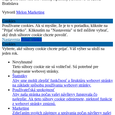
Bratislava
Vytvoril
Melon Marketing
Cookies
Používame cookies. Ak si myslíte, že je to v poriadku, kliknite na
"Prijať všetko". Kliknutím na "Nastavenia" si tiež môžete vybrať,
aký druh súborov cookie chcete povoliť.
Nastavenia
Prijať všetko
Cookies
Vyberte, aké súbory cookie chcete prijať. Váš výber sa uloží na
jeden rok.
Nevyhnutné
Tieto súbory cookie nie sú voliteľné. Sú potrebné pre
fungovanie webovej stránky.
Štatistiky
Aby sme mohli zlepšiť funkčnosť a štruktúru webovej stránky
na základe spôsobu používania webovej stránky.
Používateľská spokojnosť
Aby naša stránka počas vašej návštevy fungovala čo
najlepšie. Ak tieto súbory cookie odmietnete, niektoré funkcie
z webovej stránky zmiznú.
Marketing
Zdieľaním svojich záujmov a správania počas návštevy našej