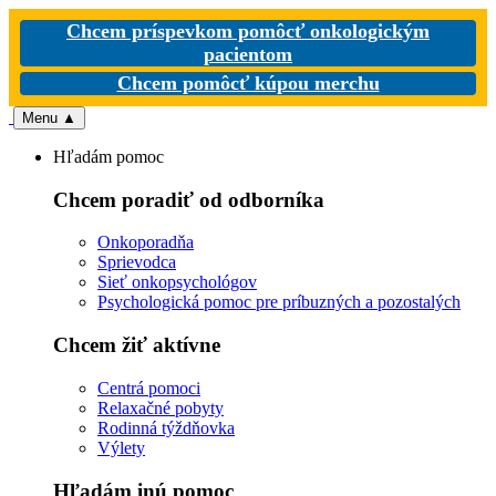
Chcem príspevkom pomôcť onkologickým
pacientom
Chcem pomôcť kúpou merchu
Menu
▲
Hľadám pomoc
Chcem poradiť od odborníka
Onkoporadňa
Sprievodca
Sieť onkopsychológov
Psychologická pomoc pre príbuzných a pozostalých
Chcem žiť aktívne
Centrá pomoci
Relaxačné pobyty
Rodinná týždňovka
Výlety
Hľadám inú pomoc