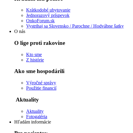
Krátkodobé ubytovanie
Jednorazový príspevok
OnkoForum.sk
Vystrihaj sa Slovensko / Parochne / Hodvábne šatky
O nás
O lige proti rakovine
Kto sme
Z histórie
Ako sme hospodárili
Výročné správy
Použitie financií
Aktuality
Aktuality
Fotogaléria
Hľadám informácie