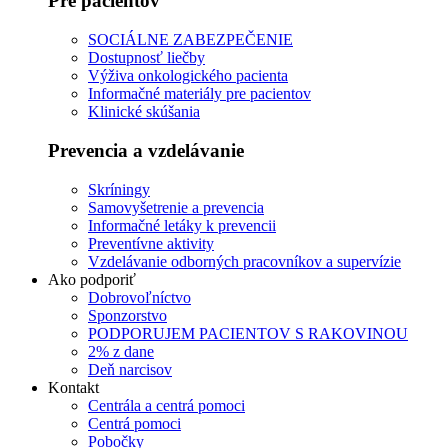
Pre pacientov
SOCIÁLNE ZABEZPEČENIE
Dostupnosť liečby
Výživa onkologického pacienta
Informačné materiály pre pacientov
Klinické skúšania
Prevencia a vzdelávanie
Skríningy
Samovyšetrenie a prevencia
Informačné letáky k prevencii
Preventívne aktivity
Vzdelávanie odborných pracovníkov a supervízie
Ako podporiť
Dobrovoľníctvo
Sponzorstvo
PODPORUJEM PACIENTOV S RAKOVINOU
2% z dane
Deň narcisov
Kontakt
Centrála a centrá pomoci
Centrá pomoci
Pobočky