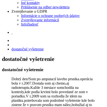
Iné kontakty
Prihlásenie na odber newslettera
Zverejňovanie a GDPR
Informácie o ochrane osobných údajov
Zverejňovanie informácií
Infožiadosť
dostatočné vyšetrenie
dostatočné vyšetrenie
dostatočné vyšetrenie
Dobrý den!Som po amputacií laveho prsnika.operácia
bola v r.2007.Dostala som aj chemo,aj
radioterapiu.Každe 3 mesiace somchodila na
kontroly,kde podla krvimi bolo povedané ze som v
poriadku.V r.2009 som sa rozhodla že idem na
plastiku.potrebovala som podrobné vyšetrenie kde bolo
zistene že v pravom prsníku mam nález,bohužial aj to