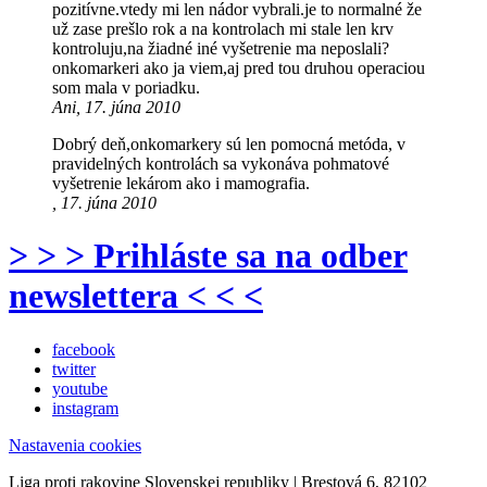
pozitívne.vtedy mi len nádor vybrali.je to normalné že
už zase prešlo rok a na kontrolach mi stale len krv
kontroluju,na žiadné iné vyšetrenie ma neposlali?
onkomarkeri ako ja viem,aj pred tou druhou operaciou
som mala v poriadku.
Ani, 17. júna 2010
Dobrý deň,onkomarkery sú len pomocná metóda, v
pravidelných kontrolách sa vykonáva pohmatové
vyšetrenie lekárom ako i mamografia.
, 17. júna 2010
> > > Prihláste sa na odber
newslettera < < <
facebook
twitter
youtube
instagram
Nastavenia cookies
Liga proti rakovine Slovenskej republiky | Brestová 6, 82102