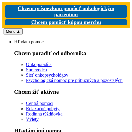
Chcem príspevkom pomôcť onkologickým
pacientom
Chcem pomôcť kúpou merchu
Menu
▲
Hľadám pomoc
Chcem poradiť od odborníka
Onkoporadňa
Sprievodca
Sieť onkopsychológov
Psychologická pomoc pre príbuzných a pozostalých
Chcem žiť aktívne
Centrá pomoci
Relaxačné pobyty
Rodinná týždňovka
Výlety
Hľadám inú pomoc