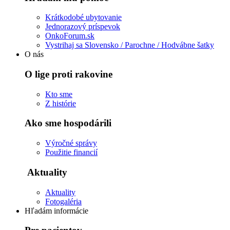
Krátkodobé ubytovanie
Jednorazový príspevok
OnkoForum.sk
Vystrihaj sa Slovensko / Parochne / Hodvábne šatky
O nás
O lige proti rakovine
Kto sme
Z histórie
Ako sme hospodárili
Výročné správy
Použitie financií
Aktuality
Aktuality
Fotogaléria
Hľadám informácie