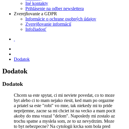
Iné kontakty
Prihlásenie na odber newslettera
Zverejňovanie a GDPR
Informácie o ochrane osobných údajov
Zverejňovanie informácií
Infožiadosť
Dodatok
Dodatok
Dodatok
Chcem sa este spytat, ci mi neviete povedat, co to moze
byt alebo ci to mam nejako riesit, ked mam po orgazme
a priatel sa este "robi" vo mne, tak niekedy mi to pride
neprijemne, zacne sa mi chciet ist na vecko a mam pocit
akoby do mna vrazal "delom". Naposledy mi zostalo az
trochu spatne a myslela som, ze to uz nevydrzim. Moze
to byt nebezpecne? Na cytologii krcka som bola pred