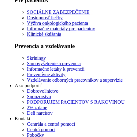
Pre pacientov
SOCIÁLNE ZABEZPEČENIE
Dostupnosť liečby
Výživa onkologického pacienta
Informačné materiály pre pacientov
Klinické skúšania
Prevencia a vzdelávanie
Skríningy
Samovyšetrenie a prevencia
Informačné letáky k prevencii
Preventívne aktivity
Vzdelávanie odborných pracovníkov a supervízie
Ako podporiť
Dobrovoľníctvo
Sponzorstvo
PODPORUJEM PACIENTOV S RAKOVINOU
2% z dane
Deň narcisov
Kontakt
Centrála a centrá pomoci
Centrá pomoci
Pobočky