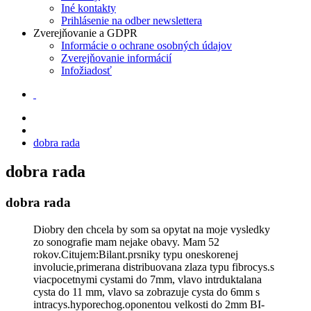
Iné kontakty
Prihlásenie na odber newslettera
Zverejňovanie a GDPR
Informácie o ochrane osobných údajov
Zverejňovanie informácií
Infožiadosť
dobra rada
dobra rada
dobra rada
Diobry den chcela by som sa opytat na moje vysledky
zo sonografie mam nejake obavy. Mam 52
rokov.Citujem:Bilant.prsniky typu oneskorenej
involucie,primerana distribuovana zlaza typu fibrocys.s
viacpocetnymi cystami do 7mm, vlavo intrduktalana
cysta do 11 mm, vlavo sa zobrazuje cysta do 6mm s
intracys.hyporechog.oponentou velkosti do 2mm BI-