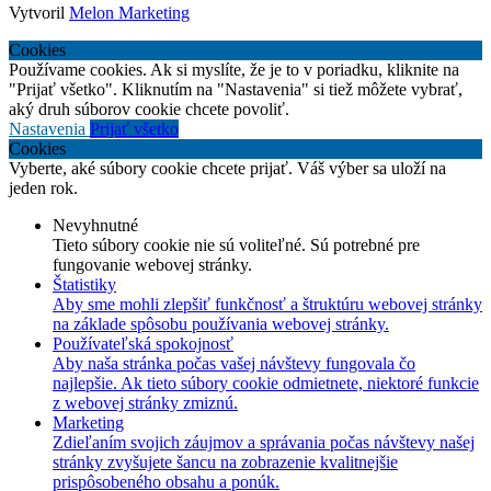
Vytvoril
Melon Marketing
Cookies
Používame cookies. Ak si myslíte, že je to v poriadku, kliknite na
"Prijať všetko". Kliknutím na "Nastavenia" si tiež môžete vybrať,
aký druh súborov cookie chcete povoliť.
Nastavenia
Prijať všetko
Cookies
Vyberte, aké súbory cookie chcete prijať. Váš výber sa uloží na
jeden rok.
Nevyhnutné
Tieto súbory cookie nie sú voliteľné. Sú potrebné pre
fungovanie webovej stránky.
Štatistiky
Aby sme mohli zlepšiť funkčnosť a štruktúru webovej stránky
na základe spôsobu používania webovej stránky.
Používateľská spokojnosť
Aby naša stránka počas vašej návštevy fungovala čo
najlepšie. Ak tieto súbory cookie odmietnete, niektoré funkcie
z webovej stránky zmiznú.
Marketing
Zdieľaním svojich záujmov a správania počas návštevy našej
stránky zvyšujete šancu na zobrazenie kvalitnejšie
prispôsobeného obsahu a ponúk.