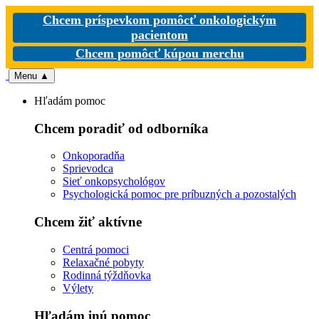
Chcem príspevkom pomôcť onkologickým
pacientom
Chcem pomôcť kúpou merchu
Menu
▲
Hľadám pomoc
Chcem poradiť od odborníka
Onkoporadňa
Sprievodca
Sieť onkopsychológov
Psychologická pomoc pre príbuzných a pozostalých
Chcem žiť aktívne
Centrá pomoci
Relaxačné pobyty
Rodinná týždňovka
Výlety
Hľadám inú pomoc