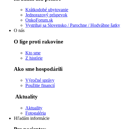
Krátkodobé ubytovanie
Jednorazový príspevok
OnkoForum.sk
Vystrihaj sa Slovensko / Parochne / Hodvábne šatky
O nás
O lige proti rakovine
Kto sme
Z histórie
Ako sme hospodárili
Výročné správy
Použitie financií
Aktuality
Aktuality
Fotogaléria
Hľadám informácie