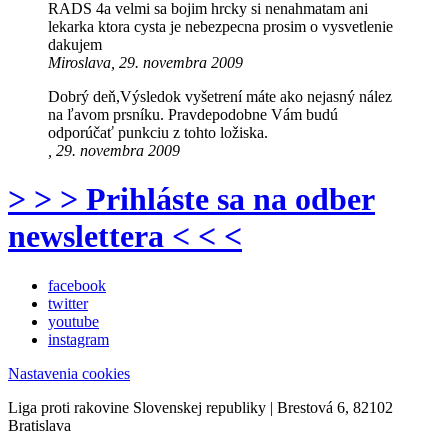
RADS 4a velmi sa bojim hrcky si nenahmatam ani
lekarka ktora cysta je nebezpecna prosim o vysvetlenie
dakujem
Miroslava, 29. novembra 2009
Dobrý deň,Výsledok vyšetrení máte ako nejasný nález
na ľavom prsníku. Pravdepodobne Vám budú
odporúčať punkciu z tohto ložiska.
, 29. novembra 2009
> > > Prihláste sa na odber
newslettera < < <
facebook
twitter
youtube
instagram
Nastavenia cookies
Liga proti rakovine Slovenskej republiky | Brestová 6, 82102
Bratislava