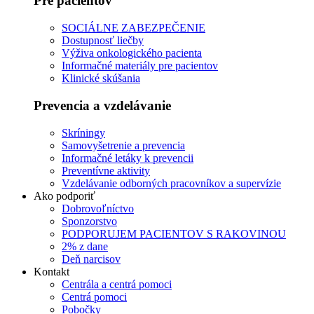
Pre pacientov
SOCIÁLNE ZABEZPEČENIE
Dostupnosť liečby
Výživa onkologického pacienta
Informačné materiály pre pacientov
Klinické skúšania
Prevencia a vzdelávanie
Skríningy
Samovyšetrenie a prevencia
Informačné letáky k prevencii
Preventívne aktivity
Vzdelávanie odborných pracovníkov a supervízie
Ako podporiť
Dobrovoľníctvo
Sponzorstvo
PODPORUJEM PACIENTOV S RAKOVINOU
2% z dane
Deň narcisov
Kontakt
Centrála a centrá pomoci
Centrá pomoci
Pobočky