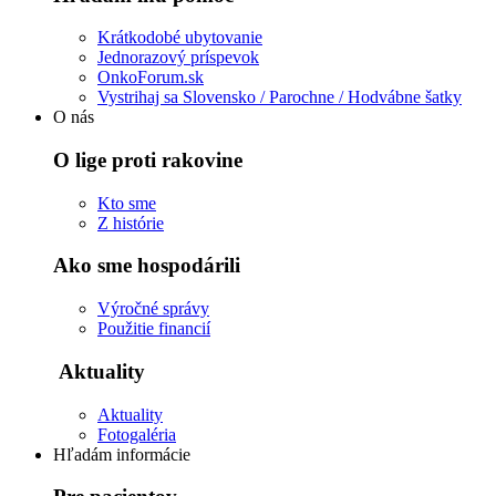
Krátkodobé ubytovanie
Jednorazový príspevok
OnkoForum.sk
Vystrihaj sa Slovensko / Parochne / Hodvábne šatky
O nás
O lige proti rakovine
Kto sme
Z histórie
Ako sme hospodárili
Výročné správy
Použitie financií
Aktuality
Aktuality
Fotogaléria
Hľadám informácie