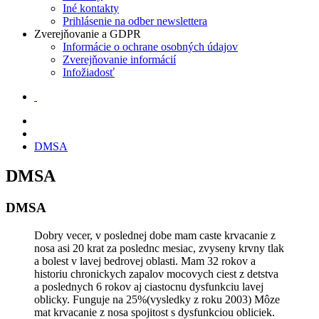
Iné kontakty
Prihlásenie na odber newslettera
Zverejňovanie a GDPR
Informácie o ochrane osobných údajov
Zverejňovanie informácií
Infožiadosť
DMSA
DMSA
DMSA
Dobry vecer, v poslednej dobe mam caste krvacanie z
nosa asi 20 krat za poslednc mesiac, zvyseny krvny tlak
a bolest v lavej bedrovej oblasti. Mam 32 rokov a
historiu chronickych zapalov mocovych ciest z detstva
a poslednych 6 rokov aj ciastocnu dysfunkciu lavej
oblicky. Funguje na 25%(vysledky z roku 2003) Môze
mat krvacanie z nosa spojitost s dysfunkciou obliciek.