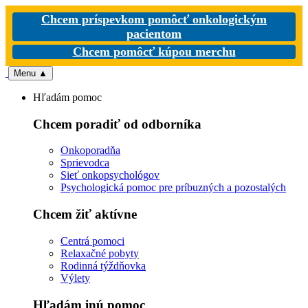
Chcem príspevkom pomôcť onkologickým
pacientom
Chcem pomôcť kúpou merchu
Menu
▲
Hľadám pomoc
Chcem poradiť od odborníka
Onkoporadňa
Sprievodca
Sieť onkopsychológov
Psychologická pomoc pre príbuzných a pozostalých
Chcem žiť aktívne
Centrá pomoci
Relaxačné pobyty
Rodinná týždňovka
Výlety
Hľadám inú pomoc