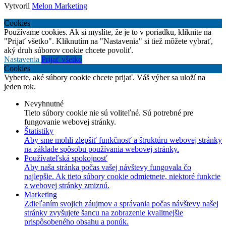
Vytvoril
Melon Marketing
Cookies
Používame cookies. Ak si myslíte, že je to v poriadku, kliknite na
"Prijať všetko". Kliknutím na "Nastavenia" si tiež môžete vybrať,
aký druh súborov cookie chcete povoliť.
Nastavenia
Prijať všetko
Cookies
Vyberte, aké súbory cookie chcete prijať. Váš výber sa uloží na
jeden rok.
Nevyhnutné
Tieto súbory cookie nie sú voliteľné. Sú potrebné pre
fungovanie webovej stránky.
Štatistiky
Aby sme mohli zlepšiť funkčnosť a štruktúru webovej stránky
na základe spôsobu používania webovej stránky.
Používateľská spokojnosť
Aby naša stránka počas vašej návštevy fungovala čo
najlepšie. Ak tieto súbory cookie odmietnete, niektoré funkcie
z webovej stránky zmiznú.
Marketing
Zdieľaním svojich záujmov a správania počas návštevy našej
stránky zvyšujete šancu na zobrazenie kvalitnejšie
prispôsobeného obsahu a ponúk.