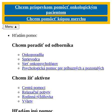
Chcem príspevkom pomôcť onkologickým
pacientom
Chcem pomôcť kúpou merchu
Menu
▲
Hľadám pomoc
Chcem poradiť od odborníka
Onkoporadňa
Sprievodca
Sieť onkopsychológov
Psychologická pomoc pre príbuzných a pozostalých
Chcem žiť aktívne
Centrá pomoci
Relaxačné pobyty
Rodinná týždňovka
Výlety
Hľadám inú pomoc