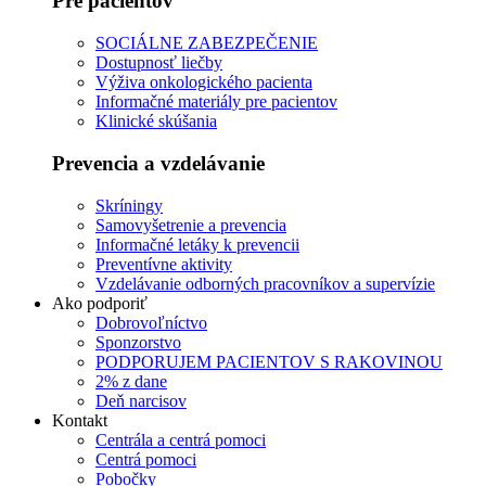
Pre pacientov
SOCIÁLNE ZABEZPEČENIE
Dostupnosť liečby
Výživa onkologického pacienta
Informačné materiály pre pacientov
Klinické skúšania
Prevencia a vzdelávanie
Skríningy
Samovyšetrenie a prevencia
Informačné letáky k prevencii
Preventívne aktivity
Vzdelávanie odborných pracovníkov a supervízie
Ako podporiť
Dobrovoľníctvo
Sponzorstvo
PODPORUJEM PACIENTOV S RAKOVINOU
2% z dane
Deň narcisov
Kontakt
Centrála a centrá pomoci
Centrá pomoci
Pobočky