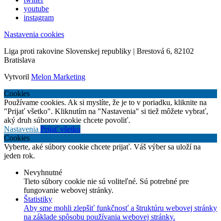
youtube
instagram
Nastavenia cookies
Liga proti rakovine Slovenskej republiky | Brestová 6, 82102
Bratislava
Vytvoril
Melon Marketing
Cookies
Používame cookies. Ak si myslíte, že je to v poriadku, kliknite na
"Prijať všetko". Kliknutím na "Nastavenia" si tiež môžete vybrať,
aký druh súborov cookie chcete povoliť.
Nastavenia
Prijať všetko
Cookies
Vyberte, aké súbory cookie chcete prijať. Váš výber sa uloží na
jeden rok.
Nevyhnutné
Tieto súbory cookie nie sú voliteľné. Sú potrebné pre
fungovanie webovej stránky.
Štatistiky
Aby sme mohli zlepšiť funkčnosť a štruktúru webovej stránky
na základe spôsobu používania webovej stránky.