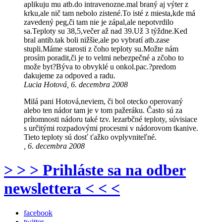
aplikuju mu atb.do intravenozne.mal braný aj výter z
krku,ale nič tam nebolo zistené.To isté z miesta,kde má
zavedený peg,či tam nie je zápal,ale nepotvrdilo
sa.Teploty su 38,5,večer až nad 39.Už 3 týždne.Ked
bral antib.tak boli nižšie,ale po vybratí atb.zase
stupli.Máme starosti z čoho teploty su.Možte nám
prosím poradit,či je to velmi nebezpečné a zčoho to
može byt?Býva to obvyklé u onkol.pac.?predom
dakujeme za odpoved a radu.
Lucia Hotová, 6. decembra 2008
Milá pani Hotová,neviem, či bol otecko operovaný
alebo ten nádor tam je v tom pažeráku. Často sú za
prítomnosti nádoru také tzv. lezarbčné teploty, súvisiace
s určitými rozpadovými procesmi v nádorovom tkanive.
Tieto teploty sú dosť ťažko ovplyvniteľné.
, 6. decembra 2008
> > > Prihláste sa na odber
newslettera < < <
facebook
twitter