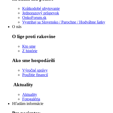
Krátkodobé ubytovanie
Jednorazový príspevok
OnkoForum.sk
Vystrihaj sa Slovensko / Parochne / Hodvábne šatky
O nás
O lige proti rakovine
Kto sme
Z histórie
Ako sme hospodárili
Výročné správy
Použitie financií
Aktuality
Aktuality
Fotogaléria
Hľadám informácie