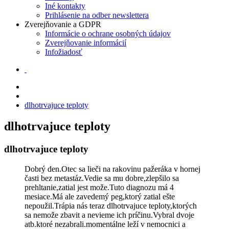
Iné kontakty
Prihlásenie na odber newslettera
Zverejňovanie a GDPR
Informácie o ochrane osobných údajov
Zverejňovanie informácií
Infožiadosť
dlhotrvajuce teploty
dlhotrvajuce teploty
dlhotrvajuce teploty
Dobrý den.Otec sa lieči na rakovinu pažeráka v hornej
časti bez metastáz.Vedie sa mu dobre,zlepšilo sa
prehltanie,zatial jest može.Tuto diagnozu má 4
mesiace.Má ale zavedemý peg,ktorý zatial ešte
nepoužil.Trápia nás teraz dlhotrvajuce teploty,ktorých
sa nemože zbavit a nevieme ich príčinu.Vybral dvoje
atb.ktoré nezabrali.momentálne leží v nemocnici a