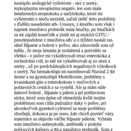
nastúpilo urologické vyšetrenie - ster z uretry,
mykoplazma ureoplazma negativ, len som mala
betahemolyt.streptokoka a stafylokoka, ktoré mi
vyšetrením z moču nezistili, začali riešiť tieto problémy
s ďalším nasadením atb- Unasyn, z ktorého som však i
napriek množstvu probiotík mala hnačky, po hnačkách
sa mi zápálil konečník a zistili mi aj mykózi GITU /
pravdepodobne z množstva atb/ a o týžden nastali zas
silné štípanie a bolesti v pošve, ako zdravotník som už
tušila , že moja imunita je zoslabená a potvrdilo sa
všetko - v pošve mi vykultivovali teraz enterokoka a
escherichiu coli, to isté mi vykultivovali aj zo steru z
uretry , už po predchádzajúcich negatívnych výledkoch
z uretry. Na farmakológii mi naordinovali Nizoral 2 tbl
denne a na gynekológii Medofloxine, problémy s
kvasinkami gitu a enterokokom v močových a
pohlavných cestách a sa vyriešil. Ale ja mám stále
tlakové bolesti , štípanie a páleni a pri pohlavnom
styku, ktorý som úplne už obmedzila kvôli mojim
problémom som citíla pulzujúce tlaky v pošve, pri
akomkoľvek gynekol.vyšetrení sa moje problémy
zhoršujú, dokonca ja po sono, kde chceli pozrieť väzy
maternice sa objavilo väčšie štípanie pálenie. Vybrala
som množstvo antimykotík, antibiotík v podobe
pošvových krémov a tbl.a množstvo probiotík. Som z