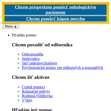
Chcem príspevkom pomôcť onkologickým
pacientom
Chcem pomôcť kúpou merchu
Menu
▲
Hľadám pomoc
Chcem poradiť od odborníka
Onkoporadňa
Sprievodca
Sieť onkopsychológov
Psychologická pomoc pre príbuzných a pozostalých
Chcem žiť aktívne
Centrá pomoci
Relaxačné pobyty
Rodinná týždňovka
Výlety
Hľadám inú pomoc