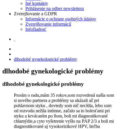
Iné kontakty
Prihlásenie na odber newslettera
Zverejňovanie a GDPR
Informácie o ochrane osobných údajov
Zverejňovanie informácií
Infožiadosť
dlhodobé gynekologické problémy
dlhodobé gynekologické problémy
dlhodobé gynekologické problémy
Prosím o radu,mám 35 rokov,som rozvedená našla som
si nového partnera a problémy sa ukázali až pri
pohlavnom styku , dovtedy som nič necítila, lebo som
od rozvodu nežila intímne, začalo sa to bolesťami pri
styku a krvácaním po ňom, boli mi diagnostikované
chlamýdie,a cyto vyšetrenie vyšlo na PAP 2/3 a boli mi
diagnostikované aj vysokorizikové HPV, liečba