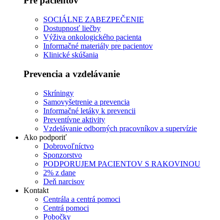
Pre pacientov
SOCIÁLNE ZABEZPEČENIE
Dostupnosť liečby
Výživa onkologického pacienta
Informačné materiály pre pacientov
Klinické skúšania
Prevencia a vzdelávanie
Skríningy
Samovyšetrenie a prevencia
Informačné letáky k prevencii
Preventívne aktivity
Vzdelávanie odborných pracovníkov a supervízie
Ako podporiť
Dobrovoľníctvo
Sponzorstvo
PODPORUJEM PACIENTOV S RAKOVINOU
2% z dane
Deň narcisov
Kontakt
Centrála a centrá pomoci
Centrá pomoci
Pobočky