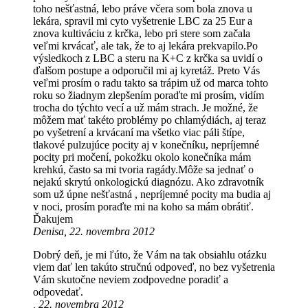
toho nešťastná, lebo práve včera som bola znova u
lekára, spravil mi cyto vyšetrenie LBC za 25 Eur a
znova kultiváciu z krčka, lebo pri stere som začala
veľmi krvácať, ale tak, že to aj lekára prekvapilo.Po
výsledkoch z LBC a steru na K+C z krčka sa uvidí o
ďalšom postupe a odporučil mi aj kyretáž. Preto Vás
veľmi prosím o radu takto sa trápim už od marca tohto
roku so žiadnym zlepšením poraďte mi prosím, vidím
trocha do týchto vecí a už mám strach. Je možné, že
môžem mať takéto problémy po chlamýdiách, aj teraz
po vyšetrení a krvácaní ma všetko viac páli štípe,
tlakové pulzujúce pocity aj v konečníku, nepríjemné
pocity pri močení, pokožku okolo konečníka mám
krehkú, často sa mi tvoria ragády.Môže sa jednať o
nejakú skrytú onkologickú diagnózu. Ako zdravotník
som už úpne nešťastná , nepríjemné pocity ma budia aj
v noci, prosím poraďte mi na koho sa mám obrátiť.
Ďakujem
Denisa, 22. novembra 2012
Dobrý deň, je mi ľúto, že Vám na tak obsiahlu otázku
viem dať len takúto stručnú odpoveď, no bez vyšetrenia
Vám skutočne neviem zodpovedne poradiť a
odpovedať.
, 22. novembra 2012