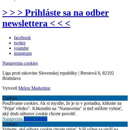
> > > Prihláste sa na odber
newslettera < < <
facebook
twitter
youtube
instagram
Nastavenia cookies
Liga proti rakovine Slovenskej republiky | Brestová 6, 82102
Bratislava
Vytvoril
Melon Marketing
Cookies
Používame cookies. Ak si myslíte, že je to v poriadku, kliknite na
"Prijať všetko". Kliknutím na "Nastavenia" si tiež môžete vybrať,
aký druh súborov cookie chcete povoliť.
Nastavenia
Prijať všetko
Cookies
Vyberte, aké súbory cookie chcete prijať. Váš výber sa uloží na