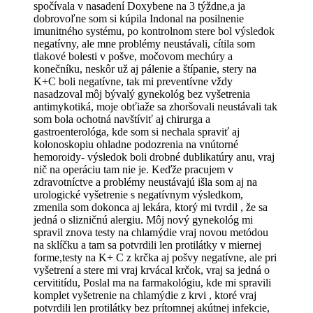
spočívala v nasadení Doxybene na 3 týždne,a ja
dobrovoľne som si kúpila Indonal na posilnenie
imunitného systému, po kontrolnom stere bol výsledok
negatívny, ale mne problémy neustávali, cítila som
tlakové bolesti v pošve, močovom mechúry a
konečníku, neskôr už aj pálenie a štípanie, stery na
K+C boli negatívne, tak mi preventívne vždy
nasadzoval môj bývalý gynekológ bez vyšetrenia
antimykotiká, moje obťiaže sa zhoršovali neustávali tak
som bola ochotná navštíviť aj chirurga a
gastroenterológa, kde som si nechala spraviť aj
kolonoskopiu ohladne podozrenia na vnútorné
hemoroidy- výsledok boli drobné dublikatúry anu, vraj
nič na operáciu tam nie je. Keďže pracujem v
zdravotníctve a problémy neustávajú išla som aj na
urologické vyšetrenie s negatívnym výsledkom,
zmenila som dokonca aj lekára, ktorý mi tvrdil , že sa
jedná o slizničnú alergiu. Môj nový gynekológ mi
spravil znova testy na chlamýdie vraj novou metódou
na sklíčku a tam sa potvrdili len protilátky v miernej
forme,testy na K+ C z krčka aj pošvy negatívne, ale pri
vyšetrení a stere mi vraj krvácal krčok, vraj sa jedná o
cervititídu, Poslal ma na farmakológiu, kde mi spravili
komplet vyšetrenie na chlamýdie z krvi , ktoré vraj
potvrdili len protilátky bez prítomnej akútnej infekcie,