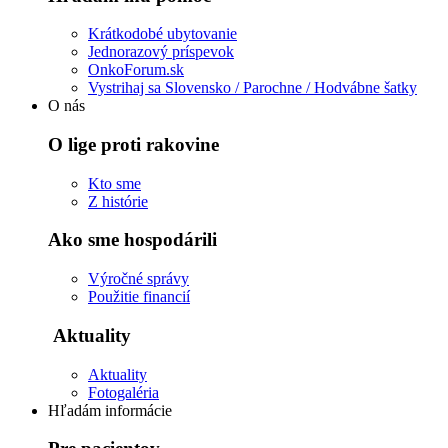
Krátkodobé ubytovanie
Jednorazový príspevok
OnkoForum.sk
Vystrihaj sa Slovensko / Parochne / Hodvábne šatky
O nás
O lige proti rakovine
Kto sme
Z histórie
Ako sme hospodárili
Výročné správy
Použitie financií
Aktuality
Aktuality
Fotogaléria
Hľadám informácie