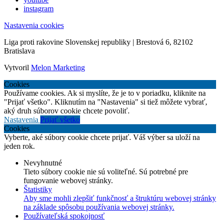
instagram
Nastavenia cookies
Liga proti rakovine Slovenskej republiky | Brestová 6, 82102
Bratislava
Vytvoril
Melon Marketing
Cookies
Používame cookies. Ak si myslíte, že je to v poriadku, kliknite na
"Prijať všetko". Kliknutím na "Nastavenia" si tiež môžete vybrať,
aký druh súborov cookie chcete povoliť.
Nastavenia
Prijať všetko
Cookies
Vyberte, aké súbory cookie chcete prijať. Váš výber sa uloží na
jeden rok.
Nevyhnutné
Tieto súbory cookie nie sú voliteľné. Sú potrebné pre
fungovanie webovej stránky.
Štatistiky
Aby sme mohli zlepšiť funkčnosť a štruktúru webovej stránky
na základe spôsobu používania webovej stránky.
Používateľská spokojnosť