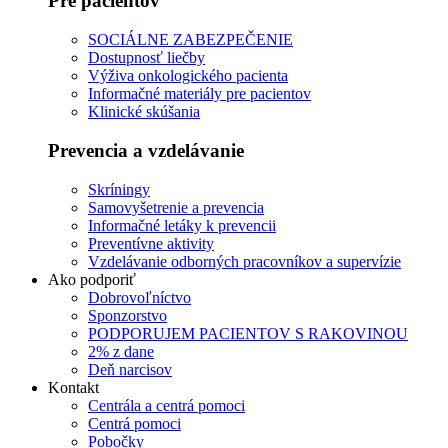
Pre pacientov
SOCIÁLNE ZABEZPEČENIE
Dostupnosť liečby
Výživa onkologického pacienta
Informačné materiály pre pacientov
Klinické skúšania
Prevencia a vzdelávanie
Skríningy
Samovyšetrenie a prevencia
Informačné letáky k prevencii
Preventívne aktivity
Vzdelávanie odborných pracovníkov a supervízie
Ako podporiť
Dobrovoľníctvo
Sponzorstvo
PODPORUJEM PACIENTOV S RAKOVINOU
2% z dane
Deň narcisov
Kontakt
Centrála a centrá pomoci
Centrá pomoci
Pobočky