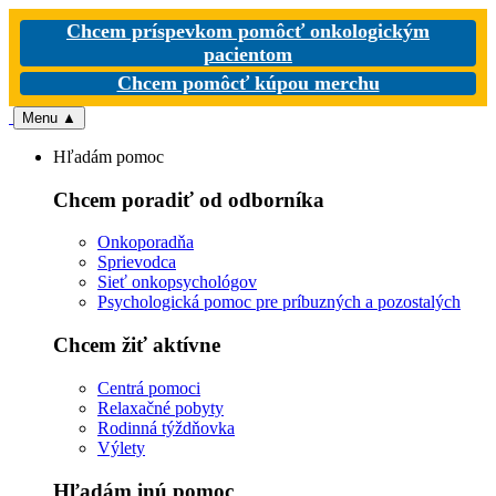
Chcem príspevkom pomôcť onkologickým
pacientom
Chcem pomôcť kúpou merchu
Menu
▲
Hľadám pomoc
Chcem poradiť od odborníka
Onkoporadňa
Sprievodca
Sieť onkopsychológov
Psychologická pomoc pre príbuzných a pozostalých
Chcem žiť aktívne
Centrá pomoci
Relaxačné pobyty
Rodinná týždňovka
Výlety
Hľadám inú pomoc