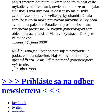
sa siri smerom dovnutra. Okrem toho trpim dost casto
mykotickymi infekciami, neviem ci to moze mat nejaku
suvislost s tym utvarom. A dost casto ma aj svrbi
zvonka vsetko, hlavne velke pysky ohanbia. Citala
som, ze takto sa moze prejavovat rakovina vulvy, teda
svrbenim a palenim. Poradte mi prosim, ci sa mam
strachovat predcasne. K svojmu gynekologovi som
objednana az o mesiac. Mam velky strach. Dakujem
velmi pekne
zuzana, 17. júna 2009
Milá Zuzana,ten útvar čo popisujete nevzbudzuje
podozrenie na rakovinu. Najskôr by to mohla byť
upchatá žľaza. Je ale určite potrebné gykokologické
vyšetrenie.
, 17. júna 2009
> > > Prihláste sa na odber
newslettera < < <
facebook
twitter
youtube