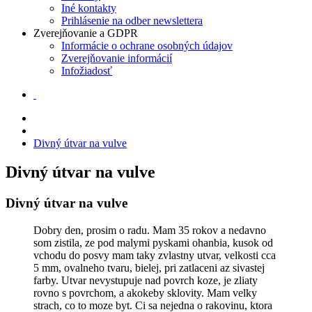
Iné kontakty
Prihlásenie na odber newslettera
Zverejňovanie a GDPR
Informácie o ochrane osobných údajov
Zverejňovanie informácií
Infožiadosť
Divný útvar na vulve
Divný útvar na vulve
Divný útvar na vulve
Dobry den, prosim o radu. Mam 35 rokov a nedavno
som zistila, ze pod malymi pyskami ohanbia, kusok od
vchodu do posvy mam taky zvlastny utvar, velkosti cca
5 mm, ovalneho tvaru, bielej, pri zatlaceni az sivastej
farby. Utvar nevystupuje nad povrch koze, je zliaty
rovno s povrchom, a akokeby sklovity. Mam velky
strach, co to moze byt. Ci sa nejedna o rakovinu, ktora