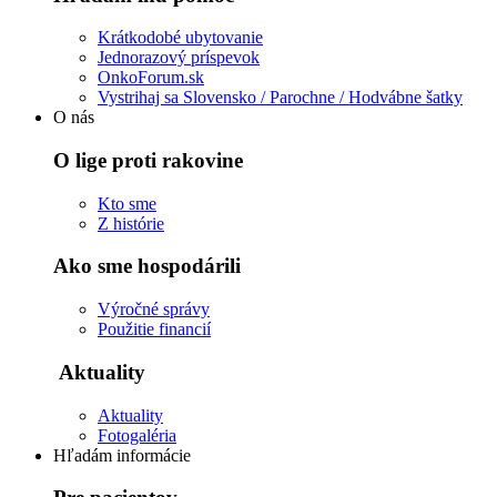
Krátkodobé ubytovanie
Jednorazový príspevok
OnkoForum.sk
Vystrihaj sa Slovensko / Parochne / Hodvábne šatky
O nás
O lige proti rakovine
Kto sme
Z histórie
Ako sme hospodárili
Výročné správy
Použitie financií
Aktuality
Aktuality
Fotogaléria
Hľadám informácie