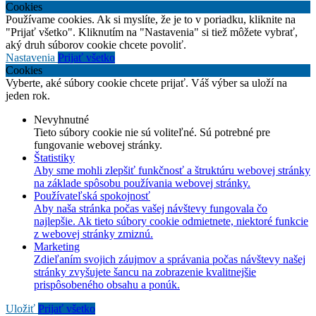
Cookies
Používame cookies. Ak si myslíte, že je to v poriadku, kliknite na
"Prijať všetko". Kliknutím na "Nastavenia" si tiež môžete vybrať,
aký druh súborov cookie chcete povoliť.
Nastavenia
Prijať všetko
Cookies
Vyberte, aké súbory cookie chcete prijať. Váš výber sa uloží na
jeden rok.
Nevyhnutné
Tieto súbory cookie nie sú voliteľné. Sú potrebné pre
fungovanie webovej stránky.
Štatistiky
Aby sme mohli zlepšiť funkčnosť a štruktúru webovej stránky
na základe spôsobu používania webovej stránky.
Používateľská spokojnosť
Aby naša stránka počas vašej návštevy fungovala čo
najlepšie. Ak tieto súbory cookie odmietnete, niektoré funkcie
z webovej stránky zmiznú.
Marketing
Zdieľaním svojich záujmov a správania počas návštevy našej
stránky zvyšujete šancu na zobrazenie kvalitnejšie
prispôsobeného obsahu a ponúk.
Uložiť
Prijať všetko