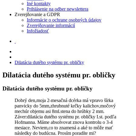
Iné kontakty
Prihlásenie na odber newslettera
Zverejňovanie a GDPR
Informácie o ochrane osobných údajov
Zverejňovanie informácií
Infožiadosť
Dilatácia dutého systému pr. obličky
Dilatácia dutého systému pr. obličky
Dilatácia dutého systému pr. obličky
Dobrý den,moja 2-mesačná dcérka má vpravo šírka
panvicky do 5mm,zhrubnuté krčky kalichov,močový
mechúr objemu asi 8ml.stena do hrúbky 2 mm.
Záver:dilatácia dutého systému pr. obličky I.st. podľa
Hofmanna. Máme absolvovat znova kontrolu o 3-4
mesiace. Neviem,co to znamená a aké to môže mať
následky do budúcna. Prosím poradíte mi?