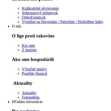
Krátkodobé ubytovanie
Jednorazový príspevok
OnkoForum.sk
Vystrihaj sa Slovensko / Parochne / Hodvábne šatky
O nás
O lige proti rakovine
Kto sme
Z histórie
Ako sme hospodárili
Výročné správy
Použitie financií
Aktuality
Aktuality
Fotogaléria
Hľadám informácie