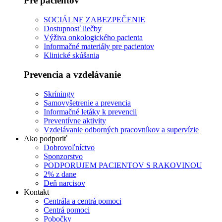
Pre pacientov
SOCIÁLNE ZABEZPEČENIE
Dostupnosť liečby
Výživa onkologického pacienta
Informačné materiály pre pacientov
Klinické skúšania
Prevencia a vzdelávanie
Skríningy
Samovyšetrenie a prevencia
Informačné letáky k prevencii
Preventívne aktivity
Vzdelávanie odborných pracovníkov a supervízie
Ako podporiť
Dobrovoľníctvo
Sponzorstvo
PODPORUJEM PACIENTOV S RAKOVINOU
2% z dane
Deň narcisov
Kontakt
Centrála a centrá pomoci
Centrá pomoci
Pobočky