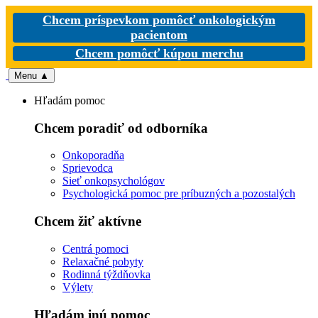
Chcem príspevkom pomôcť onkologickým
pacientom
Chcem pomôcť kúpou merchu
Menu
▲
Hľadám pomoc
Chcem poradiť od odborníka
Onkoporadňa
Sprievodca
Sieť onkopsychológov
Psychologická pomoc pre príbuzných a pozostalých
Chcem žiť aktívne
Centrá pomoci
Relaxačné pobyty
Rodinná týždňovka
Výlety
Hľadám inú pomoc