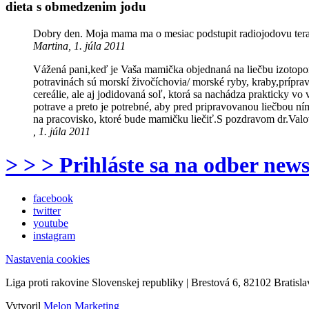
dieta s obmedzenim jodu
Dobry den. Moja mama ma o mesiac podstupit radiojodovu terap
Martina, 1. júla 2011
Vážená pani,keď je Vaša mamička objednaná na liečbu izotopom j
potravinách sú morskí živočíchovia/ morské ryby, kraby,prípravk
cereálie, ale aj jodidovaná soľ, ktorá sa nachádza prakticky v
potrave a preto je potrebné, aby pred pripravovanou liečbou ní
na pracovisko, ktoré bude mamičku liečiť.S pozdravom dr.Valo
, 1. júla 2011
> > > Prihláste sa na odber news
facebook
twitter
youtube
instagram
Nastavenia cookies
Liga proti rakovine Slovenskej republiky | Brestová 6, 82102 Bratisla
Vytvoril
Melon Marketing