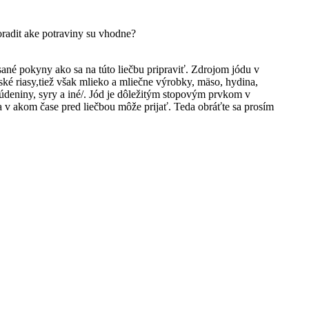
radit ake potraviny su vhodne?
sané pokyny ako sa na túto liečbu pripraviť. Zdrojom jódu v
rské riasy,tiež však mlieko a mliečne výrobky, mäso, hydina,
 údeniny, syry a iné/. Jód je dôležitým stopovým prvkom v
a v akom čase pred liečbou môže prijať. Teda obráťte sa prosím