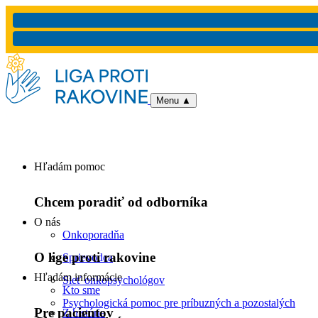
Menu
▲
Hľadám pomoc
Chcem poradiť od odborníka
O nás
Onkoporadňa
O lige proti rakovine
Sprievodca
Hľadám informácie
Sieť onkopsychológov
Kto sme
Psychologická pomoc pre príbuzných a pozostalých
Pre pacientov
Z histórie