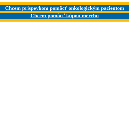
Chcem príspevkom pomôcť onkologickým pacientom
Chcem pomôcť kúpou merchu