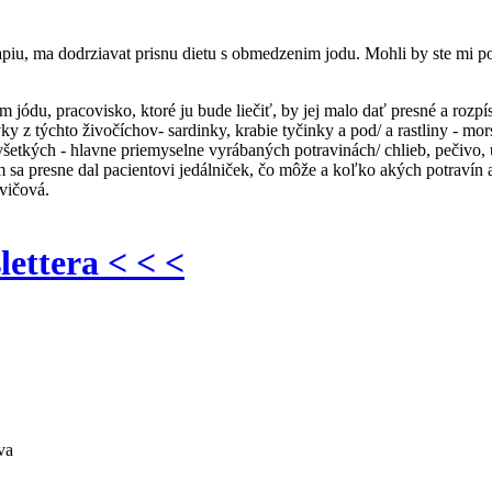
iu, ma dodrziavat prisnu dietu s obmedzenim jodu. Mohli by ste mi po
ódu, pracovisko, ktoré ju bude liečiť, by jej malo dať presné a rozpí
y z týchto živočíchov- sardinky, krabie tyčinky a pod/ a rastliny - mo
o všetkých - hlavne priemyselne vyrábaných potravinách/ chlieb, pečivo,
m sa presne dal pacientovi jedálniček, čo môže a koľko akých potravín 
vičová.
lettera < < <
va