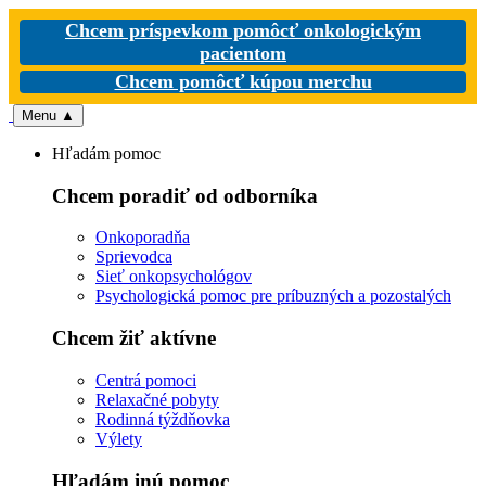
Chcem príspevkom pomôcť onkologickým
pacientom
Chcem pomôcť kúpou merchu
Menu
▲
Hľadám pomoc
Chcem poradiť od odborníka
Onkoporadňa
Sprievodca
Sieť onkopsychológov
Psychologická pomoc pre príbuzných a pozostalých
Chcem žiť aktívne
Centrá pomoci
Relaxačné pobyty
Rodinná týždňovka
Výlety
Hľadám inú pomoc