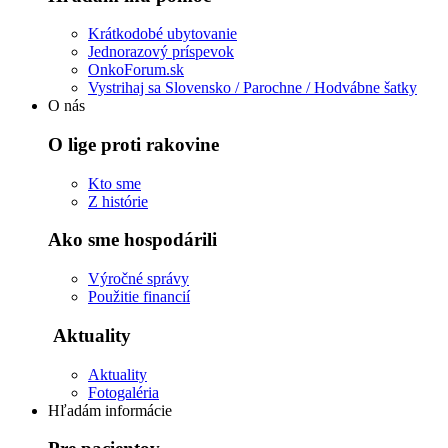
Krátkodobé ubytovanie
Jednorazový príspevok
OnkoForum.sk
Vystrihaj sa Slovensko / Parochne / Hodvábne šatky
O nás
O lige proti rakovine
Kto sme
Z histórie
Ako sme hospodárili
Výročné správy
Použitie financií
Aktuality
Aktuality
Fotogaléria
Hľadám informácie