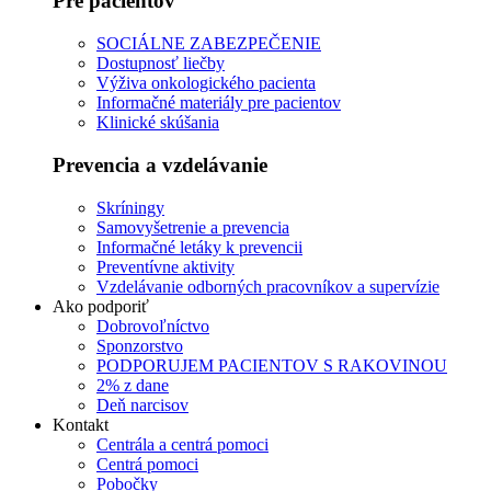
Pre pacientov
SOCIÁLNE ZABEZPEČENIE
Dostupnosť liečby
Výživa onkologického pacienta
Informačné materiály pre pacientov
Klinické skúšania
Prevencia a vzdelávanie
Skríningy
Samovyšetrenie a prevencia
Informačné letáky k prevencii
Preventívne aktivity
Vzdelávanie odborných pracovníkov a supervízie
Ako podporiť
Dobrovoľníctvo
Sponzorstvo
PODPORUJEM PACIENTOV S RAKOVINOU
2% z dane
Deň narcisov
Kontakt
Centrála a centrá pomoci
Centrá pomoci
Pobočky