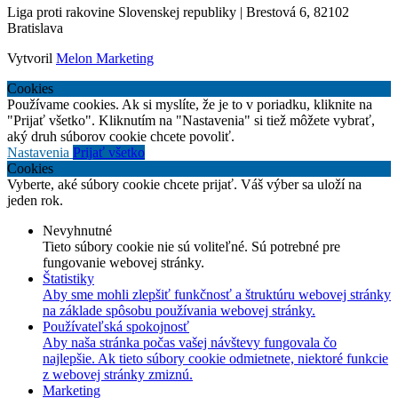
Liga proti rakovine Slovenskej republiky | Brestová 6, 82102
Bratislava
Vytvoril
Melon Marketing
Cookies
Používame cookies. Ak si myslíte, že je to v poriadku, kliknite na
"Prijať všetko". Kliknutím na "Nastavenia" si tiež môžete vybrať,
aký druh súborov cookie chcete povoliť.
Nastavenia
Prijať všetko
Cookies
Vyberte, aké súbory cookie chcete prijať. Váš výber sa uloží na
jeden rok.
Nevyhnutné
Tieto súbory cookie nie sú voliteľné. Sú potrebné pre
fungovanie webovej stránky.
Štatistiky
Aby sme mohli zlepšiť funkčnosť a štruktúru webovej stránky
na základe spôsobu používania webovej stránky.
Používateľská spokojnosť
Aby naša stránka počas vašej návštevy fungovala čo
najlepšie. Ak tieto súbory cookie odmietnete, niektoré funkcie
z webovej stránky zmiznú.
Marketing