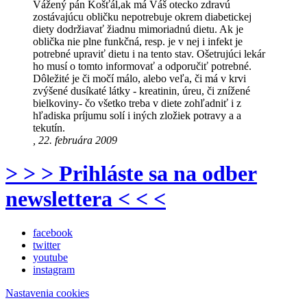
Vážený pán Košťál,ak má Váš otecko zdravú
zostávajúcu obličku nepotrebuje okrem diabetickej
diety dodržiavať žiadnu mimoriadnú dietu. Ak je
oblička nie plne funkčná, resp. je v nej i infekt je
potrebné upraviť dietu i na tento stav. Ošetrujúci lekár
ho musí o tomto informovať a odporučiť potrebné.
Dôležité je či močí málo, alebo veľa, či má v krvi
zvýšené dusíkaté látky - kreatinin, úreu, či znížené
bielkoviny- čo všetko treba v diete zohľadniť i z
hľadiska príjumu solí i iných zložiek potravy a a
tekutín.
, 22. februára 2009
> > > Prihláste sa na odber
newslettera < < <
facebook
twitter
youtube
instagram
Nastavenia cookies