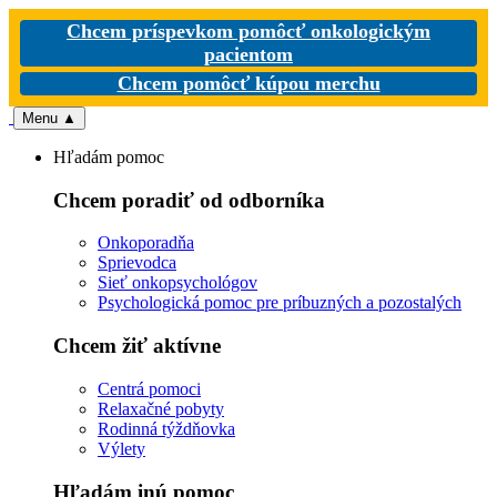
Chcem príspevkom pomôcť onkologickým
pacientom
Chcem pomôcť kúpou merchu
Menu
▲
Hľadám pomoc
Chcem poradiť od odborníka
Onkoporadňa
Sprievodca
Sieť onkopsychológov
Psychologická pomoc pre príbuzných a pozostalých
Chcem žiť aktívne
Centrá pomoci
Relaxačné pobyty
Rodinná týždňovka
Výlety
Hľadám inú pomoc