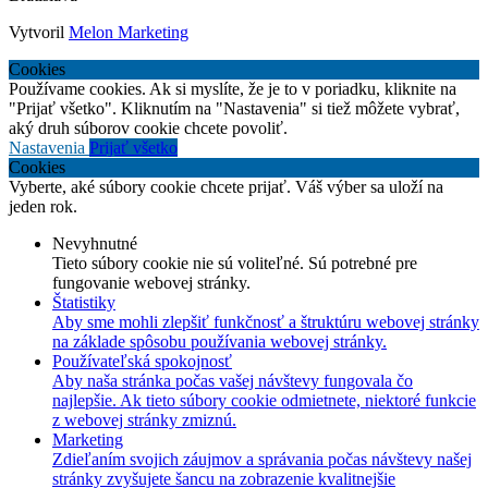
Vytvoril
Melon Marketing
Cookies
Používame cookies. Ak si myslíte, že je to v poriadku, kliknite na
"Prijať všetko". Kliknutím na "Nastavenia" si tiež môžete vybrať,
aký druh súborov cookie chcete povoliť.
Nastavenia
Prijať všetko
Cookies
Vyberte, aké súbory cookie chcete prijať. Váš výber sa uloží na
jeden rok.
Nevyhnutné
Tieto súbory cookie nie sú voliteľné. Sú potrebné pre
fungovanie webovej stránky.
Štatistiky
Aby sme mohli zlepšiť funkčnosť a štruktúru webovej stránky
na základe spôsobu používania webovej stránky.
Používateľská spokojnosť
Aby naša stránka počas vašej návštevy fungovala čo
najlepšie. Ak tieto súbory cookie odmietnete, niektoré funkcie
z webovej stránky zmiznú.
Marketing
Zdieľaním svojich záujmov a správania počas návštevy našej
stránky zvyšujete šancu na zobrazenie kvalitnejšie