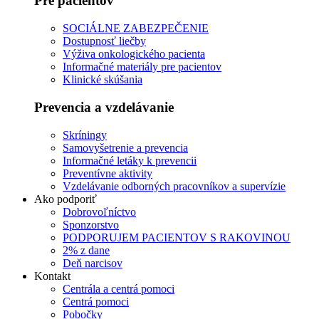
Pre pacientov
SOCIÁLNE ZABEZPEČENIE
Dostupnosť liečby
Výživa onkologického pacienta
Informačné materiály pre pacientov
Klinické skúšania
Prevencia a vzdelávanie
Skríningy
Samovyšetrenie a prevencia
Informačné letáky k prevencii
Preventívne aktivity
Vzdelávanie odborných pracovníkov a supervízie
Ako podporiť
Dobrovoľníctvo
Sponzorstvo
PODPORUJEM PACIENTOV S RAKOVINOU
2% z dane
Deň narcisov
Kontakt
Centrála a centrá pomoci
Centrá pomoci
Pobočky