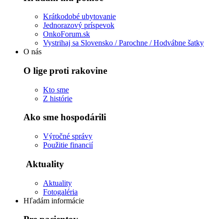
Krátkodobé ubytovanie
Jednorazový príspevok
OnkoForum.sk
Vystrihaj sa Slovensko / Parochne / Hodvábne šatky
O nás
O lige proti rakovine
Kto sme
Z histórie
Ako sme hospodárili
Výročné správy
Použitie financií
Aktuality
Aktuality
Fotogaléria
Hľadám informácie