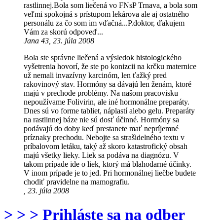
rastlinnej.Bola som liečená vo FNsP Trnava, a bola som
veľmi spokojná s prístupom lekárova ale aj ostatného
personálu za čo som im vďačná...P.doktor, ďakujem
Vám za skorú odpoveď...
Jana 43, 23. júla 2008
Bola ste správne liečená a výsledok histologického
vyšetrenia hovorí, že ste po konizcii na krčku maternice
už nemali invazívny karcinóm, len ťažký pred
rakovinový stav. Hormóny sa dávajú len ženám, ktoré
majú v prechode problémy. Na našom pracovisku
nepoužívame Folivirin, ale iné hormonálne preparáty.
Dnes sú vo forme tabliet, náplastí alebo gelu. Preparáty
na rastlinnej báze nie sú dosť účinné. Hormóny sa
podávajú do doby keď prestanete mať nepríjemné
príznaky prechodu. Nebojte sa strašidelného textu v
príbalovom letáku, taký až skoro katastrofický obsah
majú všetky lieky. Liek sa podáva na diagnózu. V
takom prípade ide o liek, ktorý má blahodarné účinky.
V inom prípade je to jed. Pri hormonálnej liečbe budete
chodiť pravidelne na mamografiu.
, 23. júla 2008
> > > Prihláste sa na odber