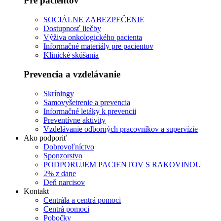
Pre pacientov
SOCIÁLNE ZABEZPEČENIE
Dostupnosť liečby
Výživa onkologického pacienta
Informačné materiály pre pacientov
Klinické skúšania
Prevencia a vzdelávanie
Skríningy
Samovyšetrenie a prevencia
Informačné letáky k prevencii
Preventívne aktivity
Vzdelávanie odborných pracovníkov a supervízie
Ako podporiť
Dobrovoľníctvo
Sponzorstvo
PODPORUJEM PACIENTOV S RAKOVINOU
2% z dane
Deň narcisov
Kontakt
Centrála a centrá pomoci
Centrá pomoci
Pobočky