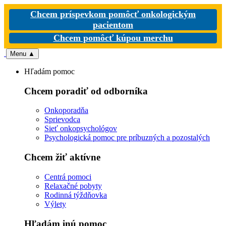
Chcem príspevkom pomôcť onkologickým
pacientom
Chcem pomôcť kúpou merchu
Menu
▲
Hľadám pomoc
Chcem poradiť od odborníka
Onkoporadňa
Sprievodca
Sieť onkopsychológov
Psychologická pomoc pre príbuzných a pozostalých
Chcem žiť aktívne
Centrá pomoci
Relaxačné pobyty
Rodinná týždňovka
Výlety
Hľadám inú pomoc