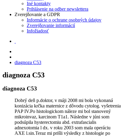
Iné kontakty
Prihlásenie na odber newslettera
Zverejňovanie a GDPR
Informácie o ochrane osobných údajov
Zverejňovanie informácií
Infožiadosť
diagnoza C53
diagnoza C53
diagnoza C53
Dobrý deň p.doktor, v máji 2008 mi bola vykonaná
konizácia krčka maternice z dôvodu cytolog. vyšetrenia
PAP IV.Po histologickom náleze mi bol stanovený
mikroinvaz, karcinom T1a1. Následne v júni som
podsúpila hysterectomiu abd. extrafascialis
adnexotomia l dx. v roku 2003 som mala operáciu
AXE l.sin.Teraz mi prišli výsledky z histologie po