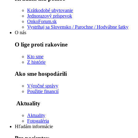
Krátkodobé ubytovanie
Jednorazový príspevok
OnkoForum.sk
Vystrihaj sa Slovensko / Parochne / Hodvábne šatky
O nás
O lige proti rakovine
Kto sme
Z histórie
Ako sme hospodárili
Výročné správy
Použitie financií
Aktuality
Aktuality
Fotogaléria
Hľadám informácie