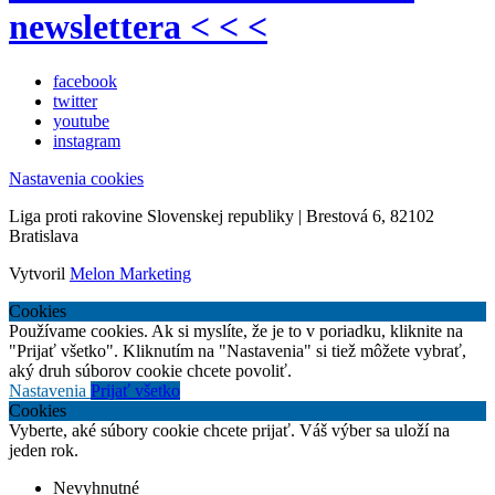
newslettera < < <
facebook
twitter
youtube
instagram
Nastavenia cookies
Liga proti rakovine Slovenskej republiky | Brestová 6, 82102
Bratislava
Vytvoril
Melon Marketing
Cookies
Používame cookies. Ak si myslíte, že je to v poriadku, kliknite na
"Prijať všetko". Kliknutím na "Nastavenia" si tiež môžete vybrať,
aký druh súborov cookie chcete povoliť.
Nastavenia
Prijať všetko
Cookies
Vyberte, aké súbory cookie chcete prijať. Váš výber sa uloží na
jeden rok.
Nevyhnutné