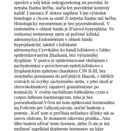
operácii a môj lekár onkogynekolog mi povedal, že
netraba žiadnu liečbu, stačia len pravidelné kontroly
každé 3 mesiace.P. doktor napíšem Vám výsledok
histologie a chcem sa uistiť či netreba žiadnu inú liečbu.
Histologicky myometrium je bez pozoruhodností. V
endometriu v oblasti fundu je žľazová hyperplázia. Vo
vnútornej tretinesteny uteru sú početné ložiská
adenomyózy.Endometrium v oblasti fundu
hyperplastické, taktiež s ložiskami
adenomyózy.Cervikálny ko kanál ložiskovo s ľahko
epidermizovanými žliazkami, bez výraznejšej
dysplázie. V poricu je epidermizované ektrópium s
pachydermiou v povrchovom epiteli,ložiskovo s
dysplastickým epitelom charakteru CIN II-III, bez
zretelného prerastania do priľahlých žliazok, v hlbších
vrstvách sú zvyšky zachyteného stehu, v jeho okolí je
obrovskobunkový zápalový granulóm(stav po
konizácii). V ováriu nachádzam folikulárnu cystu a
corpus lutheum haemoragicum, tuba je bez
pozoruhodností.Včera mi bola aplikovaná hormonálna
inj.Folivirin pre ťažkosti,návaly, nočné budenie a
potenie...Keď som si prečítala nežiaduce účinky tak sa
znovu obávam, že dostanem rakovinu prsníka...Ako
dlho budem užívať tento hormon, alebo či nie je iná
možnosť napríklad doplnenie hormonov na báze