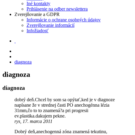
Iné kontakty
Prihlásenie na odber newslettera
Zverejňovanie a GDPR
Informácie o ochrane osobných údajov
Zverejňovanie informácií
Infožiadosť
diagnoza
diagnoza
diagnoza
dobrý deň.Chcel by som sa opýtať,ked je v diagnoze
napísane že v strednej časti PO anechogénna lézia
31mm,čo to to znamená?a pri progresii
ev.plastika.dakujem pekne.
rys, 17. marca 2011
Dobrý deň,anechogenná zóna znamená tekutinu,