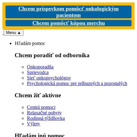
Chcem príspevkom pomôcť onkologickým
pacientom
Chcem pomôcť kúpou merchu
Menu
▲
Hľadám pomoc
Chcem poradiť od odborníka
Onkoporadňa
Sprievodca
Sieť onkopsychológov
Psychologická pomoc pre príbuzných a pozostalých
Chcem žiť aktívne
Centrá pomoci
Relaxačné pobyty
Rodinná týždňovka
Výlety
Hľadám inú pomoc