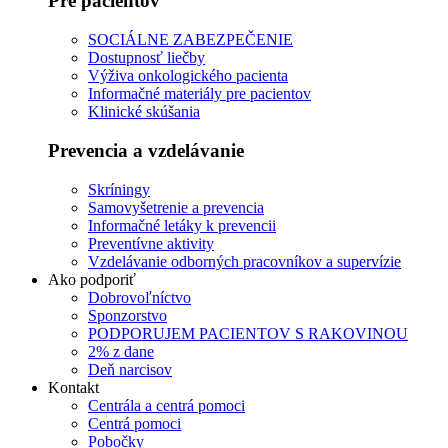
Pre pacientov
SOCIÁLNE ZABEZPEČENIE
Dostupnosť liečby
Výživa onkologického pacienta
Informačné materiály pre pacientov
Klinické skúšania
Prevencia a vzdelávanie
Skríningy
Samovyšetrenie a prevencia
Informačné letáky k prevencii
Preventívne aktivity
Vzdelávanie odborných pracovníkov a supervízie
Ako podporiť
Dobrovoľníctvo
Sponzorstvo
PODPORUJEM PACIENTOV S RAKOVINOU
2% z dane
Deň narcisov
Kontakt
Centrála a centrá pomoci
Centrá pomoci
Pobočky