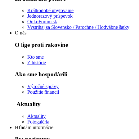
Krátkodobé ubytovanie
Jednorazový príspevok
OnkoForum.sk
Vystrihaj sa Slovensko / Parochne / Hodvábne šatky
O nás
O lige proti rakovine
Kto sme
Z histórie
Ako sme hospodárili
Výročné správy
Použitie financií
Aktuality
Aktuality
Fotogaléria
Hľadám informácie